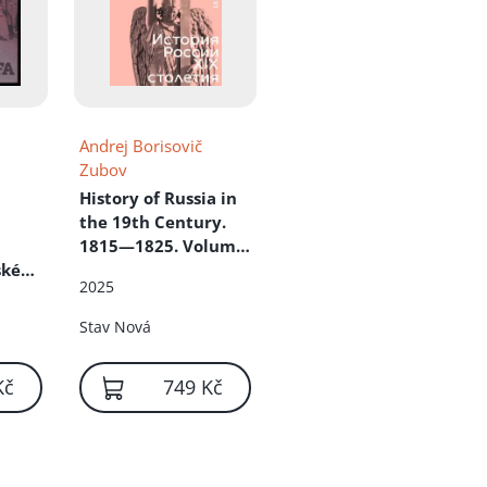
Andrej Borisovič
Zubov
History of Russia in
the 19th Century.
1815—1825. Volume
ské
2
2025
Stav
Nová
Kč
749 Kč