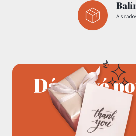
Balí
A s rados
Dárkové p