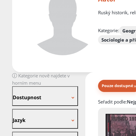
Ruský historik, rel
Kategorie:
Geogr
Sociologie a p
Kategorie nově najdete v
horním menu
Pouze dostupné
Dostupnost
Dostupnost
Knihy autora
Seřadit podle:
Jazyk
Jazyk
Stav