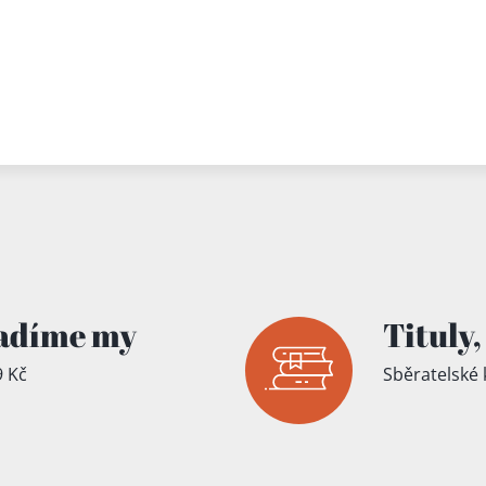
adíme my
Tituly,
 Kč
Sběratelské 
íku!