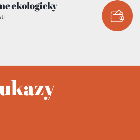
me ekologicky
tí
oukazy