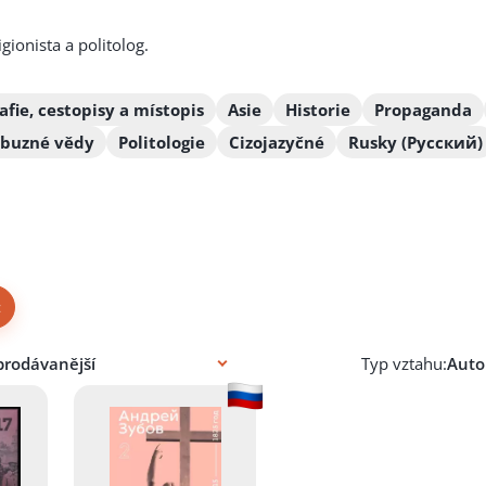
igionista a politolog.
afie, cestopisy a místopis
Asie
Historie
Propaganda
říbuzné vědy
Politologie
Cizojazyčné
Rusky (Русский)
×
Typ vztahu: