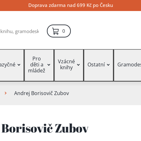
Doprava zdarma nad 699 Kč po Česku
položek – košík
0
Pro
Vzácné
jazyčné
děti a
Ostatní
Gramode
knihy
mládež
Andrej Borisovič Zubov
 Borisovič Zubov