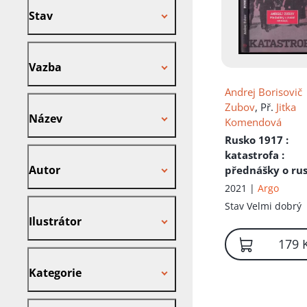
Stav
Vazba
Vazba
Andrej Borisovič
Název
Zubov
, Př.
Jitka
Název
Komendová
Rusko 1917
:
Autor
katastrofa :
Autor
přednášky o ru
revoluci
2021 |
Argo
Ilustrátor
Stav
Velmi dobrý
Ilustrátor
179 
Kategorie
Kategorie
Nakladatel