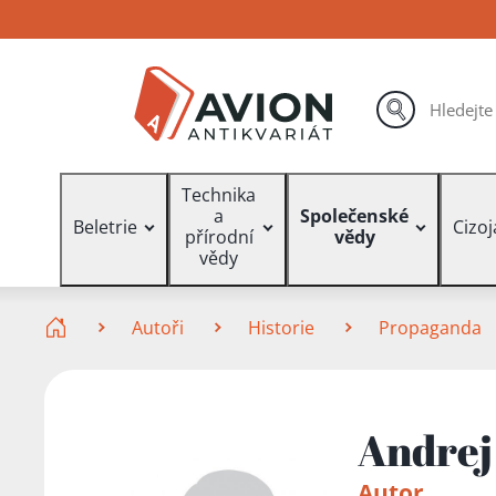
Přejít
Přejít
Přejít
na
na
na
hlavní
hlavní
vyhledávání
obsah
navigaci
hledat
Vyhledávání
Technika
a
Společenské
Beletrie
Cizo
přírodní
vědy
vědy
Zde se nacházíte
Autoři
Historie
Propaganda
Andrej
Autor