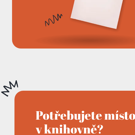
Potřebujete míst
v knihovně?