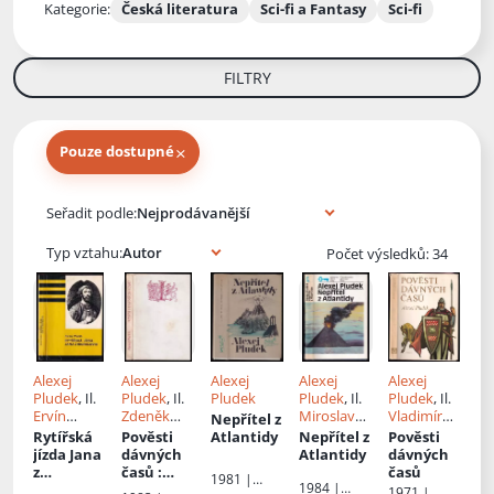
Kategorie:
Česká literatura
Sci-fi a Fantasy
Sci-fi
FILTRY
×
Pouze dostupné
Knihy autora
Seřadit podle:
Typ vztahu:
Počet výsledků: 34
Alexej
Alexej
Alexej
Alexej
Alexej
Pludek
, Il.
Pludek
, Il.
Pludek
Pludek
, Il.
Pludek
, Il.
Ervín
Zdeněk
Miroslav
Vladimír
Nepřítel z
Urban
Mézl
Jiránek
Brehovzsk
Rytířská
Pověsti
Atlantidy
Nepřítel z
Pověsti
ý
jízda Jana
dávných
Atlantidy
dávných
z
časů
:
časů
1981 |
1984 |
Michalovi
vyprávění
1971 |