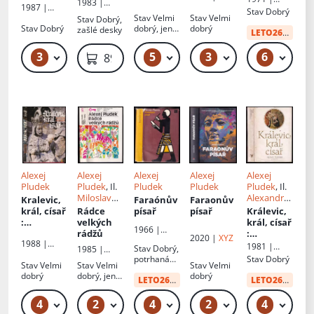
Českoslove
1983 |
Českoslove
1987 |
c
: příběh
, báje a
Práce
Stav
Dobrý
nský
Albatros
nský
Albatros
Stav
Velmi
Stav
Velmi
z doby
ságy o
Stav
Dobrý,
spisovatel
spisovatel
Stav
Dobrý
dobrý, jen
dobrý
zašlé desky
gotické
bojích
LETO26
od:
34 
minimální
západníc
oděrky
h Slovanů
3
5
3
6
79 Kč
49 Kč – 69 Kč
49 Kč – 69 Kč
49
89 Kč
před tisíci
lety
Alexej
Alexej
Alexej
Alexej
Alexej
Pludek
Pludek
, Il.
Pludek
Pludek
Pludek
, Il.
Miloslav
Alexandr
Kralevic,
Faraónův
Faraonův
Troup
Paul
král, císař
Rádce
písař
písař
Králevic,
:
velkých
král, císař
1966 |
vyprávění
rádžů
:
2020 |
XYZ
Českoslove
1988 |
o Karlu IV
vyprávění
1981 |
Stav
Dobrý,
1985 |
nský
Albatros
o Karlu IV
Albatros
potrhaná
Stav
Dobrý
Českoslove
spisovatel
Stav
Velmi
Stav
Velmi
Stav
Velmi
obálka,
nský
dobrý
dobrý, jen
dobrý
neautorská
LETO26
od:
20 Kč
LETO26
od:
20 
spisovatel
minimální
dedikace
oděrky
4
2
4
2
4
49 Kč – 59 Kč
49 Kč
49 Kč
49 Kč – 59 Kč
49