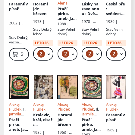
Alena
Faraonův
Horami
Lásky na
Česká pře
Nievaldov
písař
jde
Ptačí
zavolano
:
á
březen
pírko,
u
: Dvě
svědectví
aneb, Jak
okna do
oxfordské
1973 |
1978 |
1989 |
Vítek o
dvora -
ho mistra
2002 |
1988 |
Albatros
Mladá
Českoslove
Adonai
všechno
Hromotlu
Petra
Albatros
Stav
Dobrý,
Stav
Velmi
Stav
Velmi
Stav
Velmi
fronta
nský
přišel
cká
Payna
lehce
dobrý
dobrý
dobrý
spisovatel
Stav
Dobrý,
historie -
opotřebená
vazba
ženy
obálka
LETO26
od:
34 Kč
LETO26
od:
34 Kč
LETO26
od:
34 Kč
LETO26
od:
48 
povolená,
nemají
stránky drží
pravdu
2
2
2
2
49 Kč
49 Kč
49 Kč
59
59 Kč
Alexej
Alexej
Alexej
Alexej
Alexej
Pludek
, Il.
Pludek
Pludek
Pludek
, Il.
Pludek
Jarmila
Jarmila
Kralevic,
Horami
Faraonův
Fenclová
Fenclová
Ptačí
král, císař
jde
Ptačí
písař
pírko,
:
březen
pírko,
aneb, Jak
vyprávění
aneb, Jak
1969 |
1985 |
1963 |
Vítek o
o Karlu IV
Vítek o
Českoslove
1962 |