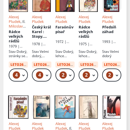
Alexej
Alexej
Alexej
Alexej
Alexej
Pludek
, Il.
Pludek
Pludek
Pludek
Pludek
Miloslav
Český král
Faraónův
Rádce
Předsíň
Troup
,
Jiří
Rádce
Karel
:
písař
velkých
záhad
Rathouský
velkých
Stopy.
rádžů
rádžů
Fakta.
1972 |
1993 |
1978 |
1975 |
Svědectví
Českoslove
Point
1979 |
Panorama
Českoslove
nský
Českoslove
Stav
Dobrý,
Stav
Velmi
Stav
Dobrý,
Stav
Dobrý,
Stav
Velmi
nský
spisovatel
nský
stránky se
dobrý,
lehce
lehce
dobrý
spisovatel
spisovatel
uvolňují
mírné
opotřebená
zkosený
LETO26
od:
29 Kč
oděrky
LETO26
od:
10 Kč
obálka
LETO26
od:
34 Kč
hřbet
LETO26
od:
10 Kč
LETO26
od:
10 
4
4
2
2
2
49 Kč – 59 Kč
49 Kč
49 Kč
49 Kč
49
Alexej
Alexej
Alexej
Alexej
Alexej
Pludek
Pludek
Pludek
, Il.
Pludek
Pludek