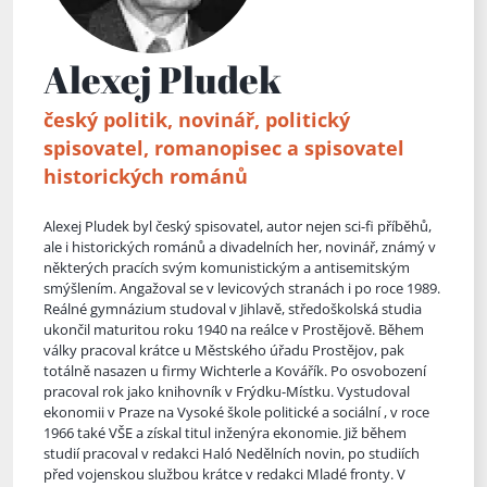
Alexej Pludek
český politik, novinář, politický
spisovatel, romanopisec a spisovatel
historických románů
Alexej Pludek byl český spisovatel, autor nejen sci-fi příběhů,
ale i historických románů a divadelních her, novinář, známý v
některých pracích svým komunistickým a antisemitským
smýšlením. Angažoval se v levicových stranách i po roce 1989.
Reálné gymnázium studoval v Jihlavě, středoškolská studia
ukončil maturitou roku 1940 na reálce v Prostějově. Během
války pracoval krátce u Městského úřadu Prostějov, pak
totálně nasazen u firmy Wichterle a K
ovářík. Po osvobození
pracoval rok jako knihovník v Frýdku-Místku. Vystudoval
ekonomii v Praze na Vysoké škole politické a sociální , v roce
1966 také VŠE a získal titul inženýra ekonomie. Již během
studií pracoval v redakci Haló Nedělních novin, po studiích
před vojenskou službou krátce v redakci Mladé fronty. V