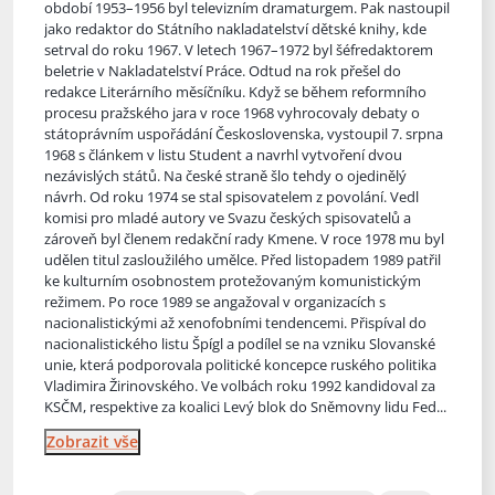
období 1953–1956 byl televizním dramaturgem. Pak nastoupil
jako redaktor do Státního nakladatelství dětské knihy, kde
setrval do roku 1967. V letech 1967–1972 byl šéfredaktorem
beletrie v Nakladatelství Práce. Odtud na rok přešel do
redakce Literárního měsíčníku. Když se během reformního
procesu pražského jara v roce 1968 vyhrocovaly debaty o
státoprávním uspořádání Československa, vystoupil 7. srpna
1968 s článkem v listu Student a navrhl vytvoření dvou
nezávislých států. Na české straně šlo tehdy o ojedinělý
návrh. Od roku 1974 se stal spisovatelem z povolání. Vedl
komisi pro mladé autory ve Svazu českých spisovatelů a
zároveň byl členem redakční rady Kmene. V roce 1978 mu byl
udělen titul zasloužilého umělce. Před listopadem 1989 patřil
ke kulturním osobnostem protežovaným komunistickým
režimem. Po roce 1989 se angažoval v organizacích s
nacionalistickými až xenofobními tendencemi. Přispíval do
nacionalistického listu Špígl a podílel se na vzniku Slovanské
unie, která podporovala politické koncepce ruského politika
Vladimira Žirinovského. Ve volbách roku 1992 kandidoval za
KSČM, respektive za koalici Levý blok do Sněmovny lidu Fed...
Zobrazit vše