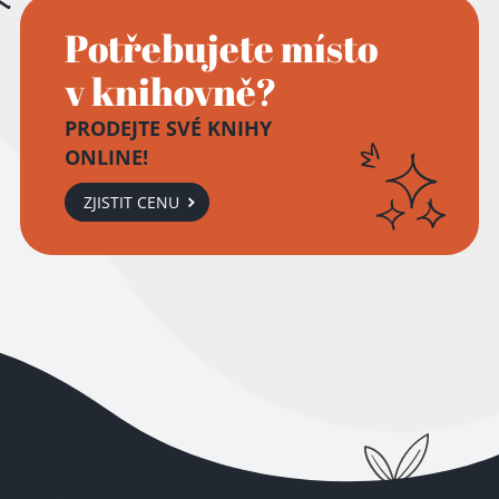
Potřebujete místo
v knihovně?
PRODEJTE SVÉ KNIHY
ONLINE!
Přidáno do košíku!
ZJISTIT CENU