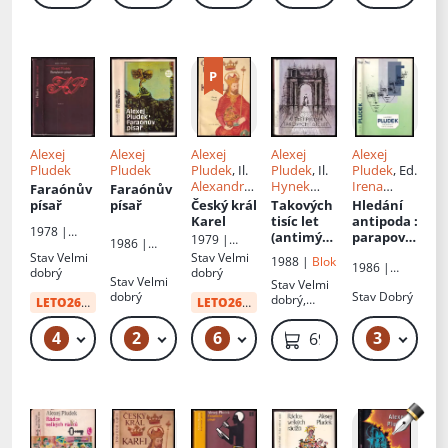
Alexej
Alexej
Alexej
Alexej
Alexej
Pludek
Pludek
Pludek
, Il.
Pludek
, Il.
Pludek
, Ed.
Alexandr
Hynek
Irena
Faraónův
Faraónův
Paul
Luňák
Zítková
písař
písař
Český král
Takových
Hledání
Karel
tisíc let
antipoda
:
1978 |
(antimýtu
parapovíd
1979 |
1986 |
Odeon
s)
ky
Panorama
Stav
Velmi
Stav
Velmi
Českoslove
1988 |
Blok
1986 |
dobrý
dobrý
nský
Stav
Velmi
Mladá
Stav
Velmi
spisovatel
dobrý
Stav
Dobrý
fronta
dobrý,
LETO26
od:
10 Kč
LETO26
od:
10 Kč
lehce
opotřebená
4
2
6
3
49 Kč – 59 Kč
49 Kč
49 Kč – 69 Kč
49 Kč
69 Kč
obálka