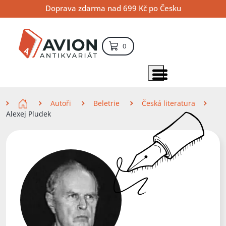
Přejít
Přejít
Přejít
Doprava zdarma nad 699 Kč po Česku
na
na
na
hlavní
hlavní
vyhledávání
obsah
navigaci
položek – košík
0
Vyhledávání
hledat
Zobrazit položky menu
Zde se nacházíte
Autoři
Beletrie
Česká literatura
Alexej Pludek