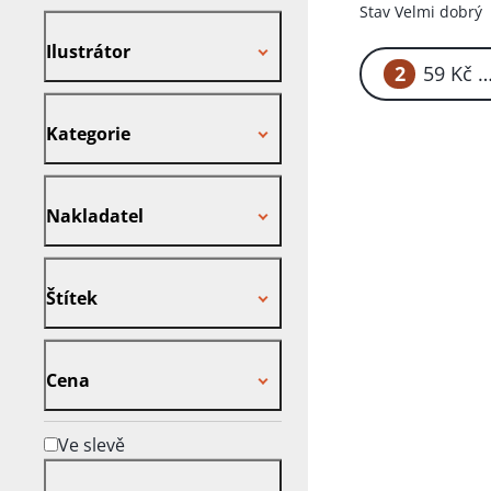
Stav
Velmi dobrý
Ilustrátor
Ilustrátor
2
59
Kategorie
Kategorie
Nakladatel
Nakladatel
Štítek
Štítek
Cena
Cena
Ve slevě
Rok