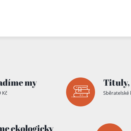
íku!
adíme my
Tituly,
 Kč
Sběratelské 
me ekologicky