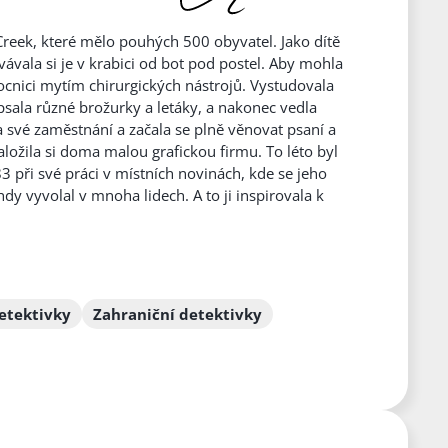
reek, které mělo pouhých 500 obyvatel. Jako dítě
ávala si je v krabici od bot pod postel. Aby mohla
cnici mytím chirurgických nástrojů. Vystudovala
psala různé brožurky a letáky, a nakonec vedla
la své zaměstnání a začala se plně věnovat psaní a
založila si doma malou grafickou firmu. To léto byl
 při své práci v místních novinách, kde se jeho
dy vyvolal v mnoha lidech. A to ji inspirovala k
etektivky
Zahraniční detektivky