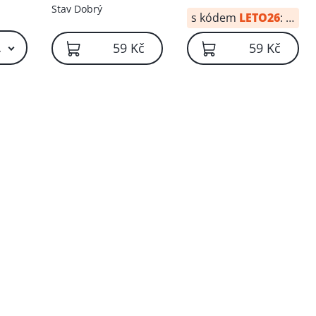
Stav
Dobrý
s kódem
LETO26
:
44 Kč
 Kč – 69 Kč
59 Kč
59 Kč