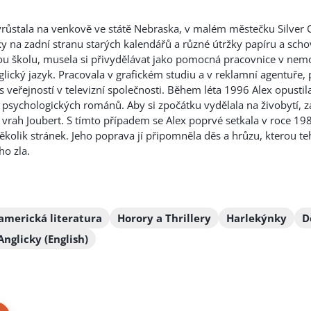
růstala na venkově ve státě Nebraska, v malém městečku Silver C
y na zadní stranu starých kalendářů a různé útržky papíru a schov
u školu, musela si přivydělávat jako pomocná pracovnice v nemo
lický jazyk. Pracovala v grafickém studiu a v reklamní agentuře, 
s veřejností v televizní společnosti. Během léta 1996 Alex opusti
h psychologických románů. Aby
si zpočátku vydělala na živobytí, 
rah Joubert. S tímto případem se Alex poprvé setkala v roce 1983
kolik stránek. Jeho poprava jí připomněla děs a hrůzu, kterou teh
ho zla.
americká literatura
Horory a Thrillery
Harlekýnky
D
Anglicky (English)