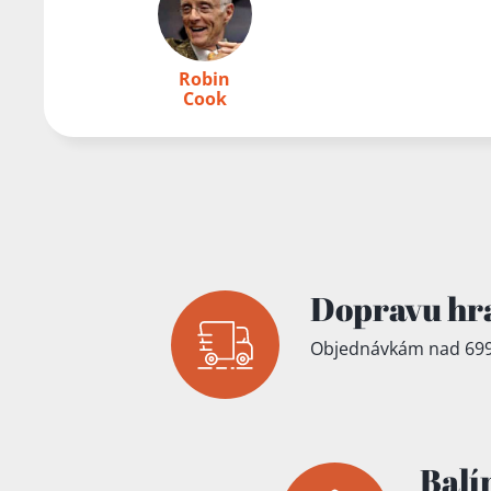
Přidáno do koš
Robin
Cook
Dopravu hr
Objednávkám nad 699
Balí