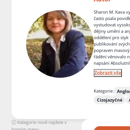
Sharon M. Kava vy
často psala povídk
vystudovat vysoko
dějiny umění a ang
oddělení pro styk 
publikování svýc
popraven masový v
řádění věnovalo ně
napsání Absolutní
Zobrazit vše
Kategorie:
Anglo
Cizojazyčné
Kategorie nově najdete v
horním menu