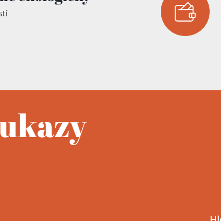
tí
oukazy
Hl