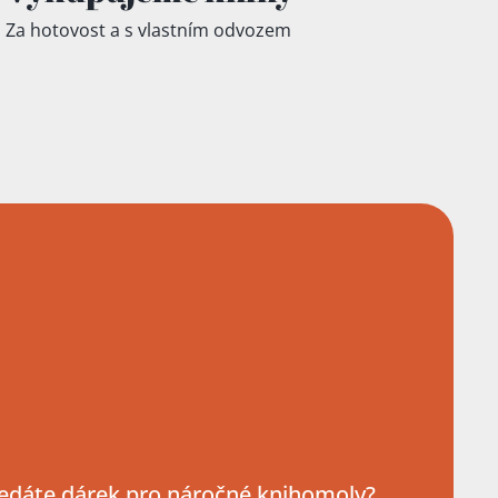
Za hotovost a s vlastním odvozem
edáte dárek pro náročné knihomoly?