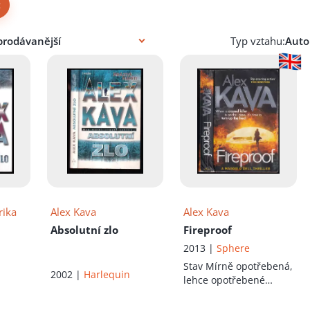
×
Typ vztahu:
rika
Alex Kava
Alex Kava
Absolutní zlo
Fireproof
2013 |
Sphere
Stav
Mírně opotřebená,
2002 |
Harlequin
lehce opotřebené
desky