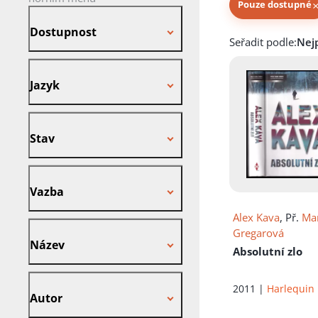
Pouze dostupné
Dostupnost
Dostupnost
Knihy autora
Seřadit podle:
Jazyk
Jazyk
Stav
Stav
Vazba
Vazba
Alex Kava
, Př.
Ma
Název
Gregarová
Název
Absolutní zlo
Autor
2011 |
Harlequin
Autor