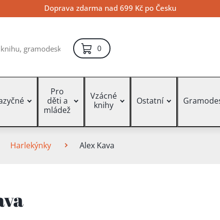
Doprava zdarma nad 699 Kč po Česku
položek – košík
0
Pro
Vzácné
jazyčné
děti a
Ostatní
Gramode
knihy
mládež
Harlekýnky
Alex Kava
ava