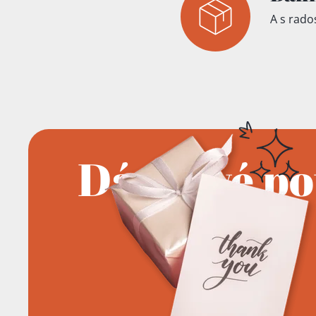
A s rados
Dárkové p