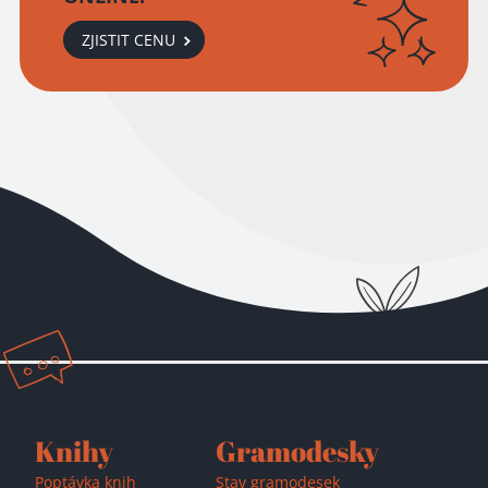
ZJISTIT CENU
Přidáno do košíku!
Knihy
Gramodesky
Poptávka knih
Stav gramodesek