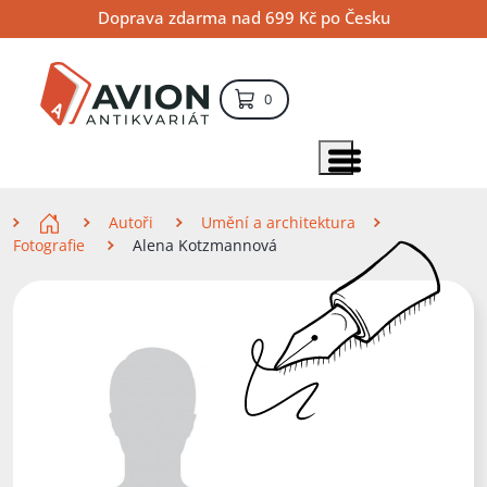
Přejít
Přejít
Přejít
Doprava zdarma nad 699 Kč po Česku
na
na
na
hlavní
hlavní
vyhledávání
obsah
navigaci
položek – košík
0
Vyhledávání
hledat
Zobrazit položky menu
Zde se nacházíte
Autoři
Umění a architektura
Fotografie
Alena Kotzmannová