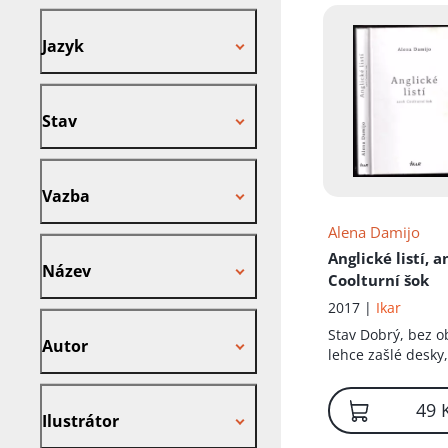
Jazyk
Jazyk
Stav
Stav
Vazba
Vazba
Alena Damijo
Název
Anglické listí, a
Název
Coolturní šok
2017 |
Ikar
Autor
Stav
Dobrý, bez o
Autor
lehce zašlé desky
Pokreslená předs
Ilustrátor
49 
Ilustrátor