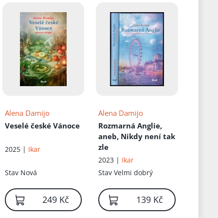
Alena Damijo
Alena Damijo
Veselé české Vánoce
Rozmarná Anglie,
aneb, Nikdy není tak
zle
2025 |
Ikar
2023 |
Ikar
Stav
Nová
Stav
Velmi dobrý
249 Kč
139 Kč