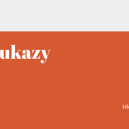
oukazy
Hl