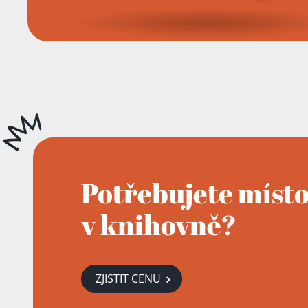
Potřebujete míst
v knihovně?
ZJISTIT CENU