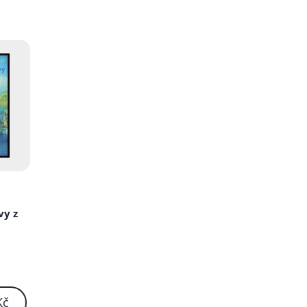
vy z
Kč