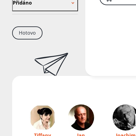
Přidáno
Hotovo
Tiffany
Jan
Joachim