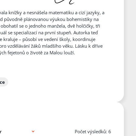
la knížky a nesnášela matematiku a cizí jazyky, a
 před původně plánovanou výukou bohemistiky na
 obohatil se o jednoho manžela, dvě holčičky, tři
uál se specializací na první stupeň. Autorka teď
le kraluje – působí ve vedení školy, koordinuje
ro vzdělávání žáků mladšího věku. Lásku k dříve
ých fejetonů o životě za Malou louží.
ce
Počet výsledků: 6