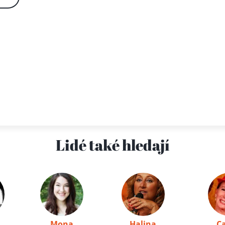
Lidé také hledají
Mona
Halina
C