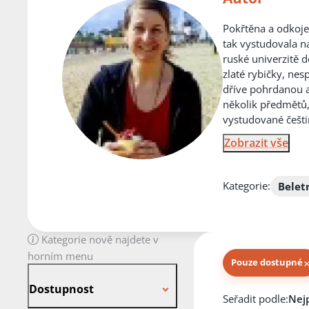
Pokřtěna a odkoje
tak vystudovala n
ruské univerzitě d
zlaté rybičky, nes
dříve pohrdanou an
několik předmětů,
vystudované češtin
Zobrazit vše
Kategorie:
Belet
Kategorie nově najdete v
horním menu
Pouze dostupné
Dostupnost
Dostupnost
Knihy autora
Seřadit podle: