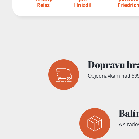
Přidáno do koš
Reisz
Hnízdil
Friedric
Dopravu hr
Objednávkám nad 699
Balí
A s rados