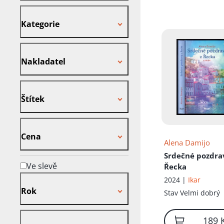
Kategorie
Kategorie
Nakladatel
Nakladatel
Štítek
Štítek
Cena
Cena
Alena Damijo
Srdečné pozdra
Ve slevě
Řecka
Rok
2024 |
Ikar
Rok
Stav
Velmi dobrý
Přidáno
189 