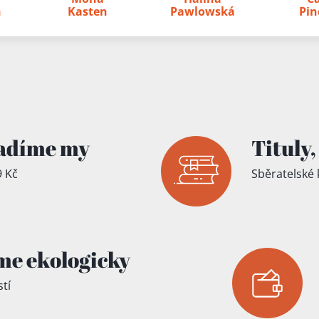
íku!
h
Kasten
Pawlowská
Pin
adíme my
Tituly,
 Kč
Sběratelské 
me ekologicky
tí