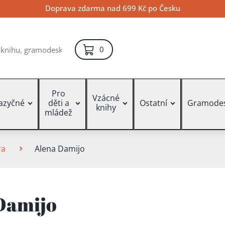
Doprava zdarma nad 699 Kč po Česku
položek – košík
0
Pro
Vzácné
jazyčné
děti a
Ostatní
Gramode
knihy
mládež
ra
Alena Damijo
Damijo