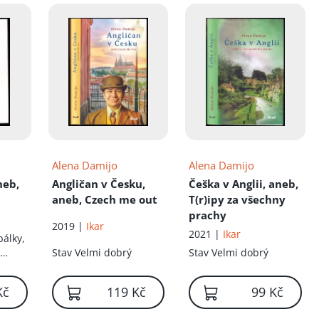
Alena Damijo
Alena Damijo
neb,
Angličan v Česku,
Češka v Anglii, aneb,
aneb, Czech me out
T(r)ipy za všechny
prachy
2019 |
Ikar
2021 |
Ikar
bálky,
,
Stav
Velmi dobrý
Stav
Velmi dobrý
ádka
Kč
119 Kč
99 Kč