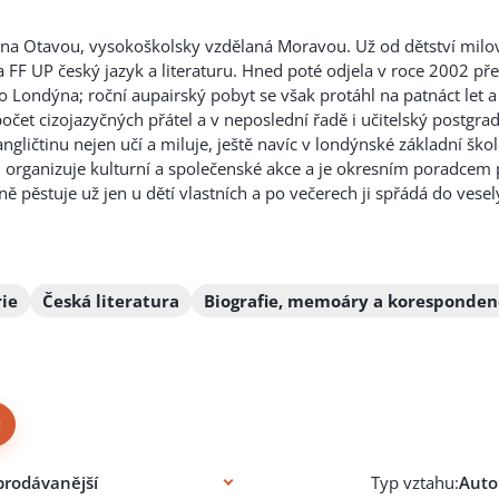
na Otavou, vysokoškolsky vzdělaná Moravou. Už od dětství milova
a FF UP český jazyk a literaturu. Hned poté odjela v roce 2002
o Londýna; roční aupairský pobyt se však protáhl na patnáct let a
počet cizojazyčných přátel a v neposlední řadě i učitelský postgrad
gličtinu nejen učí a miluje, ještě navíc v londýnské základní ško
 organizuje kulturní a společ
enské akce a je okresním poradcem p
ě pěstuje už jen u dětí vlastních a po večerech ji spřádá do vesel
rie
Česká literatura
Biografie, memoáry a koresponden
×
Typ vztahu: