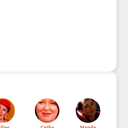
allan
Cathy
Manda