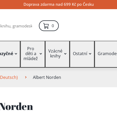
Doprava zdarma nad 699 Kč po Česku
položek – košík
0
Pro
Vzácné
azyčné
děti a
Ostatní
Gramode
knihy
mládež
Deutsch)
Albert Norden
 Norden