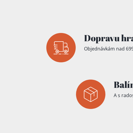
Přidáno do koš
Dopravu hr
Objednávkám nad 699
Balí
A s rados