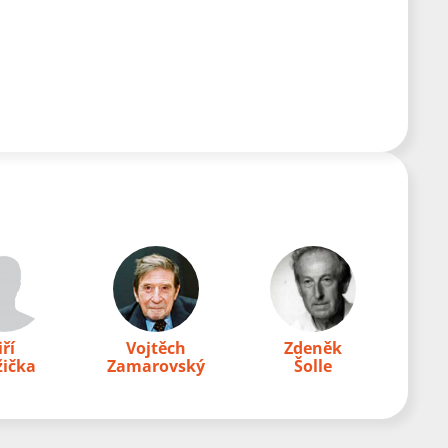
iří
Vojtěch
Zdeněk
ička
Zamarovský
Šolle