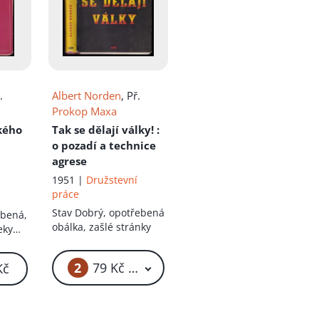
.
Albert Norden
, Př.
Prokop Maxa
kého
Tak se dělají války!
:
o pozadí a technice
agrese
1951 |
Družstevní
práce
Stav
Dobrý, opotřebená
ebená,
obálka, zašlé stránky
eky
2
79 Kč – 89 Kč
Kč