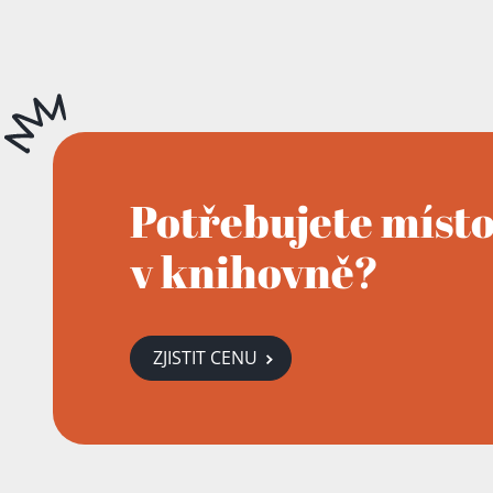
Potřebujete míst
v knihovně?
ZJISTIT CENU