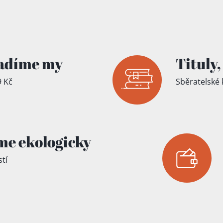
íku!
adíme my
Tituly,
 Kč
Sběratelské 
me ekologicky
tí