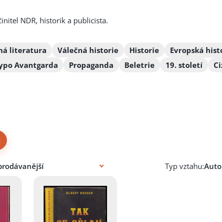
činitel NDR, historik a publicista.
ná literatura
Válečná historie
Historie
Evropská hist
ypo Avantgarda
Propaganda
Beletrie
19. století
Ci
×
Typ vztahu: