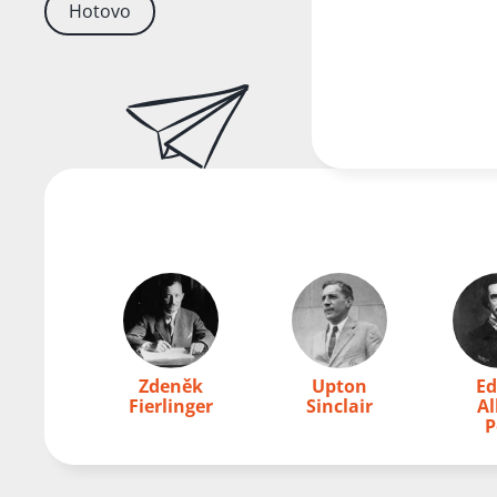
Hotovo
Zdeněk
Upton
Ed
Fierlinger
Sinclair
Al
P