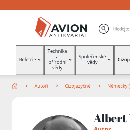
Přejít
Přejít
Přejít
na
na
na
hlavní
hlavní
vyhledávání
obsah
navigaci
hledat
Vyhledávání
Technika
a
Společenské
Beletrie
Cizoj
přírodní
vědy
vědy
Zde se nacházíte
Autoři
Cizojazyčné
Německy (
Albert
Autor