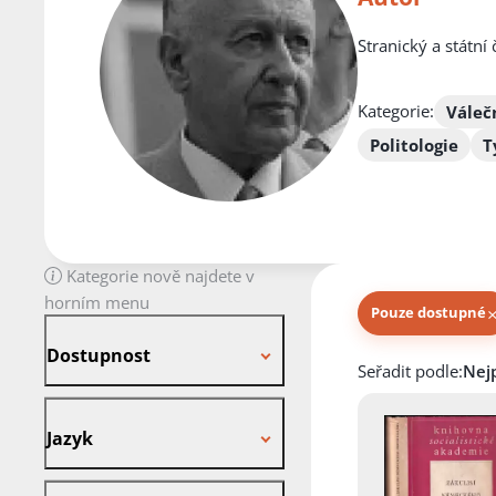
Stranický a státní 
Kategorie:
Váleč
Politologie
T
Kategorie nově najdete v
horním menu
Pouze dostupné
Dostupnost
Dostupnost
Knihy autora
Seřadit podle:
Jazyk
Jazyk
Stav