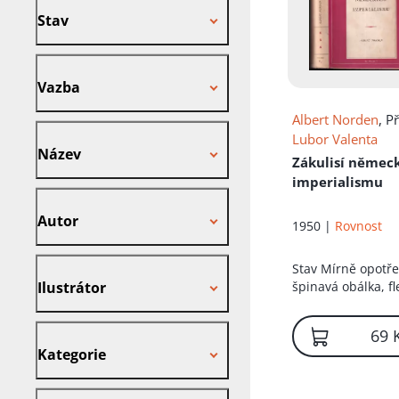
Stav
Vazba
Vazba
Albert Norden
, Př
Název
Lubor Valenta
Název
Zákulisí němec
imperialismu
Autor
Autor
1950 |
Rovnost
Ilustrátor
Stav
Mírně opotř
Ilustrátor
špinavá obálka, fl
od vlhkosti
Kategorie
69 
Kategorie
Nakladatel