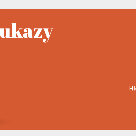
oukazy
Hl