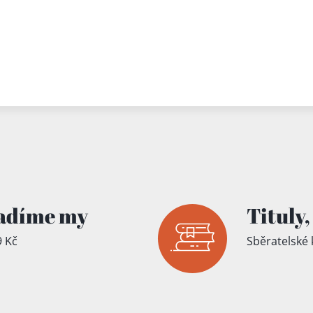
adíme my
Tituly,
 Kč
Sběratelské 
íku!