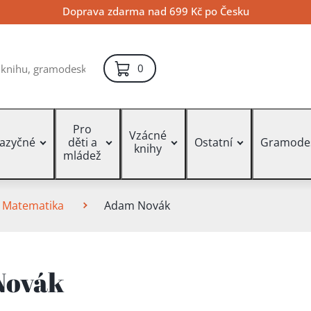
Doprava zdarma nad 699 Kč po Česku
položek – košík
0
Pro
Vzácné
jazyčné
děti a
Ostatní
Gramode
knihy
mládež
Matematika
Adam Novák
Novák