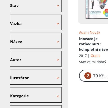
Stav
Vazba
Vazba
Adam Novák
Název
Inovace je
Název
rozhodnutí
:
kompletní návo
Autor
jak dělat inova
2017 |
Grada
Autor
nejen v byznysu
Stav
Velmi dobrý
praktických
nástrojů, 40
Ilustrátor
2
79
příkladů z prax
Ilustrátor
Kategorie
Kategorie
Nakladatel