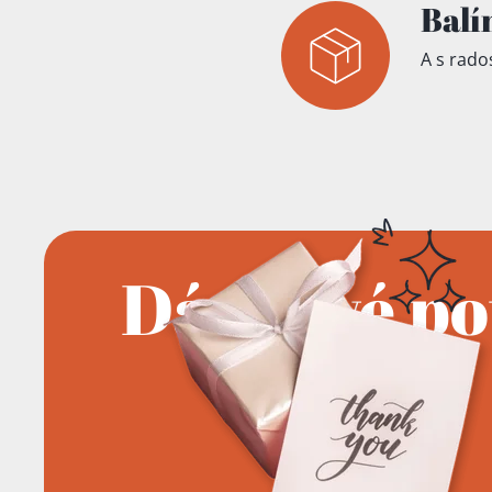
Balí
A s rados
Dárkové p