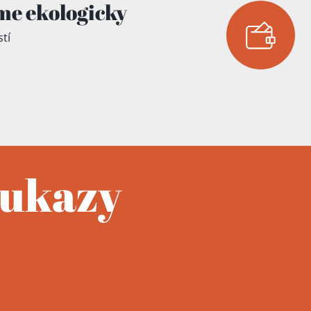
me ekologicky
tí
oukazy