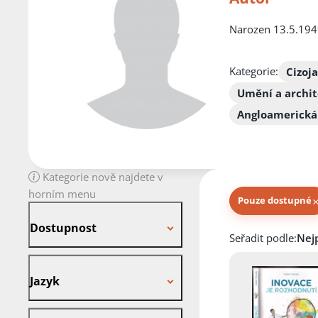
Narozen 13.5.1949
Kategorie:
Cizoj
Umění a archi
Angloamerická 
Kategorie nově najdete v
horním menu
Pouze dostupné
Dostupnost
Dostupnost
Knihy autora
Seřadit podle:
Jazyk
Jazyk
Stav