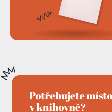
Potřebujete míst
v knihovně?