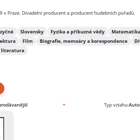
 v Praze. Divadelní producent a producent hudebních pořadů.
azyčné
Slovensky
Fyzika a příbuzné vědy
Matematik
tektura
Film
Biografie, memoáry a korespondence
Di
literatura
×
Typ vztahu: