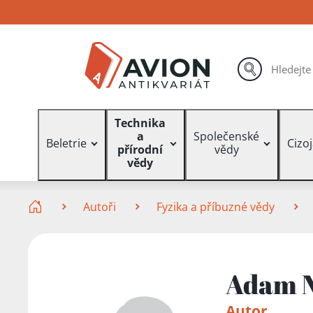
Přejít
Přejít
Přejít
na
na
na
hlavní
hlavní
vyhledávání
obsah
navigaci
hledat
Vyhledávání
Technika
a
Společenské
Beletrie
Cizo
přírodní
vědy
vědy
Zde se nacházíte
Autoři
Fyzika a příbuzné vědy
Adam 
Autor