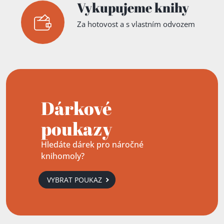
Vykupujeme knihy
Za hotovost a s vlastním odvozem
Dárkové
poukazy
Hledáte dárek pro náročné
knihomoly?
VYBRAT POUKAZ