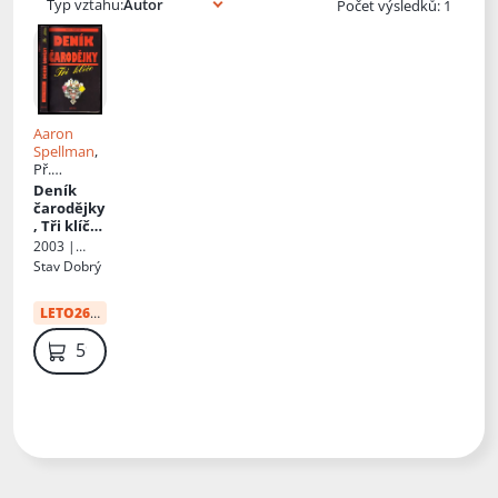
Typ vztahu:
Počet výsledků: 1
Aaron
Spellman
,
Př.
Dominika
Deník
Stránská
čarodějky
, Tři klíče
:
Tři klíče
2003 |
Adonai
Stav
Dobrý
LETO26
:
12 Kč
59 Kč