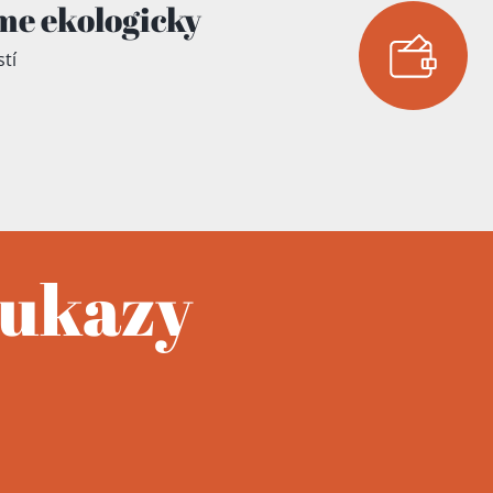
me ekologicky
tí
oukazy