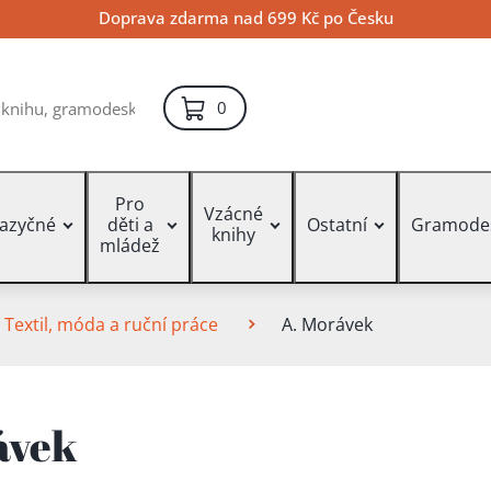
Doprava zdarma nad 699 Kč po Česku
položek – košík
0
Pro
Vzácné
jazyčné
děti a
Ostatní
Gramode
knihy
mládež
Textil, móda a ruční práce
A. Morávek
ávek