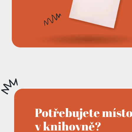
Potřebujete míst
v knihovně?