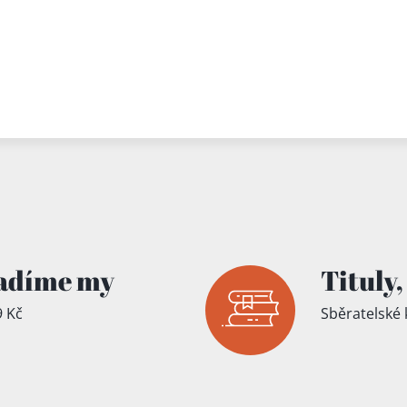
adíme my
Tituly,
 Kč
Sběratelské 
íku!