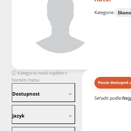
Kategorie:
Ekono
Kategorie nově najdete v
horním menu
Pouze dostupné
Dostupnost
Dostupnost
Knihy autora
Seřadit podle:
Jazyk
Jazyk
Stav