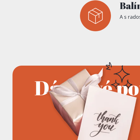
Balí
A s rados
Dárkové p