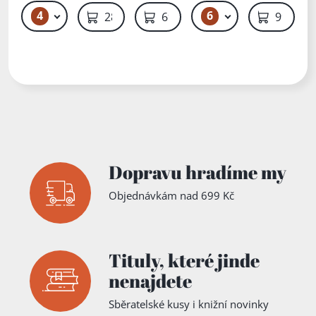
4
6
49 Kč – 59 Kč
49 Kč – 59 Kč
289 Kč
69 Kč
99 Kč
Dopravu hradíme my
Objednávkám nad 699 Kč
Tituly,
které jinde
nenajdete
Sběratelské kusy i knižní novinky