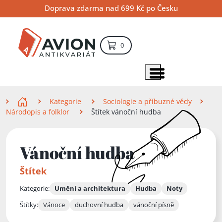
Přejít
Přejít
Přejít
Doprava zdarma nad 699 Kč po Česku
na
na
na
hlavní
hlavní
vyhledávání
obsah
navigaci
položek – košík
0
Vyhledávání
hledat
Zobrazit položky menu
Zde se nacházíte
Kategorie
Sociologie a příbuzné vědy
Národopis a folklor
Štítek vánoční hudba
Vánoční hudba
Štítek
Kategorie:
Umění a architektura
Hudba
Noty
Štítky:
Vánoce
duchovní hudba
vánoční písně