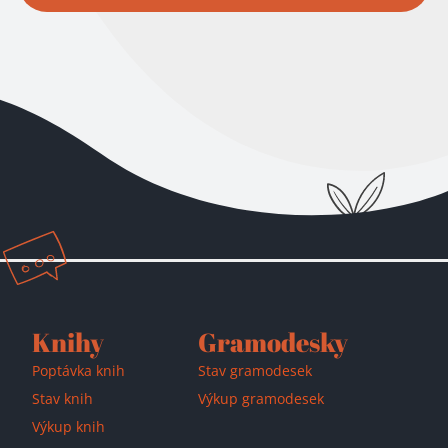
Přidáno do košíku!
Knihy
Gramodesky
Poptávka knih
Stav gramodesek
Stav knih
Výkup gramodesek
Výkup knih