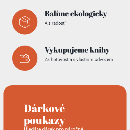
Balíme ekologicky
A s radostí
Vykupujeme knihy
Za hotovost a s vlastním odvozem
Dárkové
poukazy
Hledáte dárek pro náročné