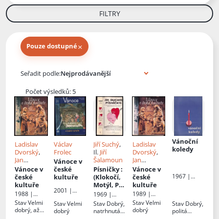
FILTRY
×
Pouze dostupné
Knihy autora
Seřadit podle:
Počet výsledků: 5
Vánoční
Ladislav
Václav
Jiří Suchý
,
Ladislav
koledy
Dvorský
,
Frolec
Il.
Jiří
Dvorský
,
Jan
Šalamoun
Jan
Vánoce v
Červenka
,
Červenka
,
Vánoce v
české
Písničky
:
Vánoce v
Václav
Václav
1967 |
české
kultuře
(Klokočí,
české
Frolec
,
Frolec
,
Supraphon
kultuře
Motýl, Pro
kultuře
2001 |
Jitka
Jitka
kočku)
1988 |
1989 |
1969 |
Vyšehrad
Snížková
,
Snížková
,
Vyšehrad
Vyšehrad
Českoslove
Stav
Velmi
Stav
Velmi
Stav
Velmi
Stav
Dobrý,
Stav
Dobrý,
Jiří David
Jiří David
nský
dobrý, až
dobrý
dobrý
natrhnutá
politá
spisovatel
velmi dobrý
obálka
obálka