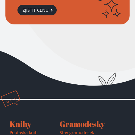
ZJISTIT CENU
Přidáno do košíku!
Knihy
Gramodesky
Poptávka knih
Stav gramodesek