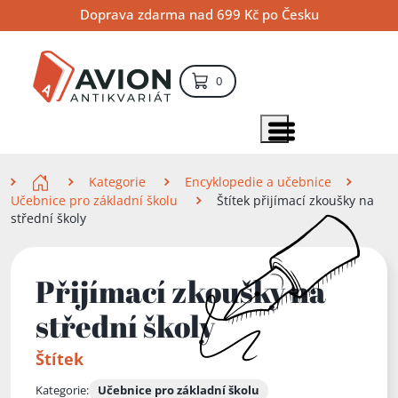
Přejít
Přejít
Přejít
Doprava zdarma nad 699 Kč po Česku
na
na
na
hlavní
hlavní
vyhledávání
obsah
navigaci
položek – košík
0
Vyhledávání
hledat
Zobrazit položky menu
Zde se nacházíte
Kategorie
Encyklopedie a učebnice
Učebnice pro základní školu
Štítek přijímací zkoušky na
střední školy
Přijímací zkoušky na
střední školy
Štítek
Kategorie:
Učebnice pro základní školu