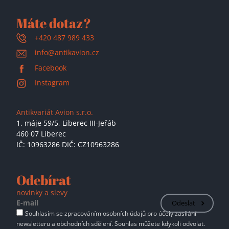
Máte dotaz?
+420 487 989 433
info@antikavion.cz
Facebook
Instagram
Antikvariát Avion s.r.o.
1. máje 59/5,
Liberec III-Jeřáb
460 07 Liberec
IČ: 10963286 DIČ: CZ10963286
Odebírat
novinky a slevy
Odeslat
Souhlasím se zpracováním osobních údajů pro účely zasílání
newsletteru a obchodních sdělení. Souhlas můžete kdykoli odvolat.