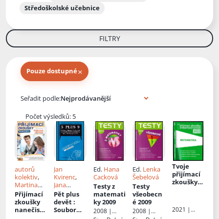
Středoškolské učebnice
FILTRY
×
Pouze dostupné
Knihy autora
Seřadit podle:
Počet výsledků: 5
Tvoje
autorů
Jan
Ed.
Hana
Ed.
Lenka
přijímací
kolektiv
,
Kvirenc
,
Cacková
Šebelová
zkoušky
Martina
Jana
Testy z
Testy
2022 na
Komsová
Vaculíková
Přijímací
Pět plus
matemati
všeobecn
střední
zkoušky
devět
:
ky 2009
é 2009
školy a
nanečisto
Soubor
2021 |
2008 |
2008 |
gymnázia:
Gaudetop
: Český
přijímacíc
Didaktis
Didaktis