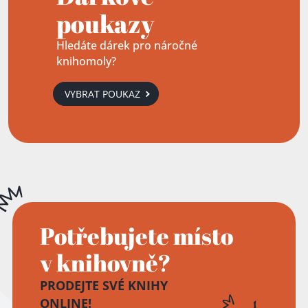
poukazy
Hledáte dárek pro náročné
knihomoly?
VYBRAT POUKAZ
Potřebujete místo
v knihovně?
PRODEJTE SVÉ KNIHY
ONLINE!