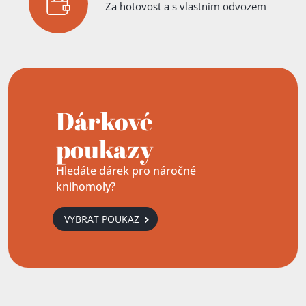
Za hotovost a s vlastním odvozem
Dárkové
poukazy
Hledáte dárek pro náročné
knihomoly?
VYBRAT POUKAZ