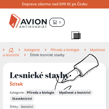
Přejít
Přejít
Přejít
Doprava zdarma nad 699 Kč po Česku
na
na
na
hlavní
hlavní
vyhledávání
obsah
navigaci
položek – košík
0
Vyhledávání
hledat
Zobrazit položky menu
Zde se nacházíte
Kategorie
Příroda a biologie
Myslivost
a lesnictví
Štítek lesnické stavby
Lesnické stavby
Štítek
Kategorie:
Příroda a biologie
Myslivost a lesnictví
Stavebnictví
Štítky:
lesnictví