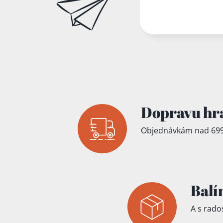
Dopravu hr
Objednávkám nad 699
Přidáno do koš
Balí
A s rados