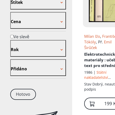
Štítek
Cena
Cena
Milan Ižo
,
Františ
Ve slevě
Tököly
, Př.
Emil
Rok
Širůček
Rok
Elektrotechnic
materiály
: uče
Přidáno
text pro středn
Přidáno
odborná učilišt
1986 |
Státní
nakladatelství
technické literatu
Stav
Dobrý, neaut
podpis
Hotovo
199 