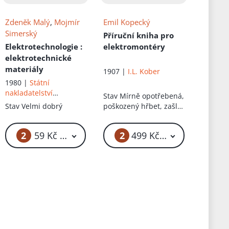
Zdeněk Malý
,
Mojmír
Emil Kopecký
Simerský
Příruční kniha pro
Elektrotechnologie
:
elektromontéry
elektrotechnické
materiály
1907 |
I.L. Kober
1980 |
Státní
nakladatelství
Stav
Mírně opotřebená,
technické literatury
Stav
Velmi dobrý
poškozený hřbet, zašlá
obálka, chybí
posledních 5 stran
2
2
59 Kč – 69 Kč
499 Kč – 799 Kč