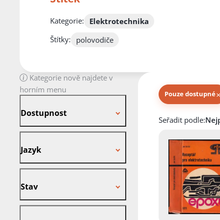
Kategorie:
Elektrotechnika
Štítky:
polovodiče
Kategorie nově najdete v
horním menu
Pouze dostupné
Dostupnost
Dostupnost
Knihy autora
Seřadit podle:
Jazyk
Jazyk
Stav
Stav
Vazba