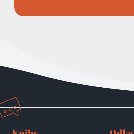
Knihy
Odka