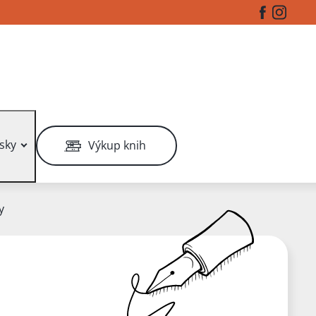
Facebook
Instag
sky
Výkup knih
y