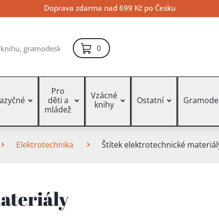
Doprava zdarma nad 699 Kč po Česku
položek – košík
0
Pro
Vzácné
jazyčné
děti a
Ostatní
Gramode
knihy
mládež
Elektrotechnika
Štítek elektrotechnické materiál
ateriály