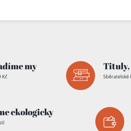
adíme my
Tituly,
 Kč
Sběratelské 
íku!
me ekologicky
tí