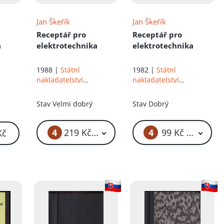
Jan Škeřík
Jan Škeřík
Receptář pro
Receptář pro
a
elektrotechnika
elektrotechnika
1988 |
Státní
1982 |
Státní
nakladatelství
nakladatelství
technické literatury
technické literatury
ry
Stav
Velmi dobrý
Stav
Dobrý
4
4
219 Kč – 269 Kč
99 Kč – 119 Kč
Kč