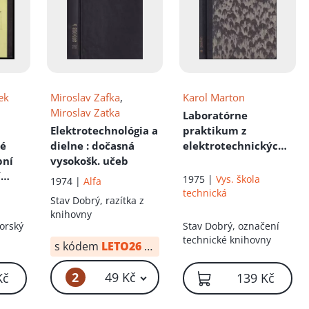
ek
Miroslav Zafka
,
Karol Marton
Miroslav Zaťka
Laboratórne
Elektrotechnológia a
praktikum z
ké
dielne
: dočasná
elektrotechnických
bní
vysokošk. učeb
materiálov
í
1975 |
Vys. škola
1974 |
Alfa
ě
technická
Stav
Dobrý, razítka z
knihovny
ry
orský
Stav
Dobrý, označení
technické knihovny
s kódem
LETO26
od:
10 Kč
2
49 Kč
Kč
139 Kč