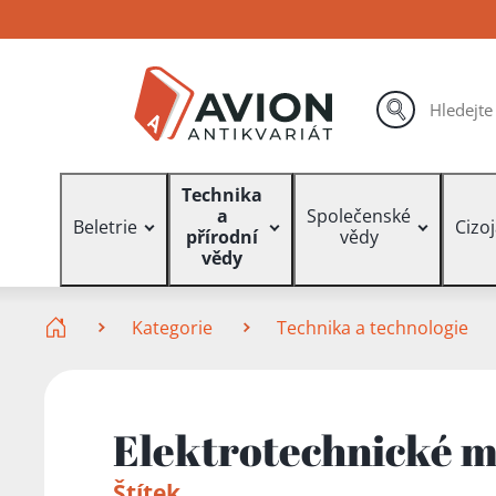
Přejít
Přejít
Přejít
na
na
na
hlavní
hlavní
vyhledávání
obsah
navigaci
hledat
Vyhledávání
Technika
a
Společenské
Beletrie
Cizo
přírodní
vědy
vědy
Zde se nacházíte
Kategorie
Technika a technologie
Elektrotechnické m
Štítek