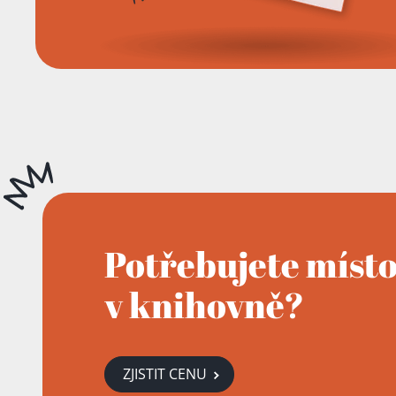
Potřebujete míst
v knihovně?
ZJISTIT CENU