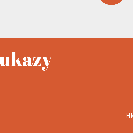
oukazy
Hl