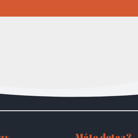
zy
Máte dotaz?