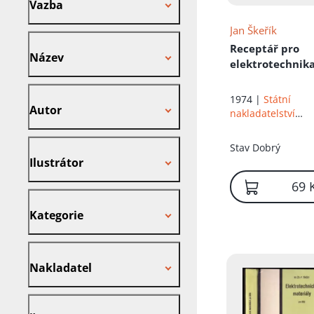
Vazba
Jan Škeřík
Název
Receptář pro
Název
elektrotechnik
Autor
1974 |
Státní
Autor
nakladatelství
technické literatu
Ilustrátor
Stav
Dobrý
Ilustrátor
69 
Kategorie
Kategorie
Nakladatel
Nakladatel
Štítek