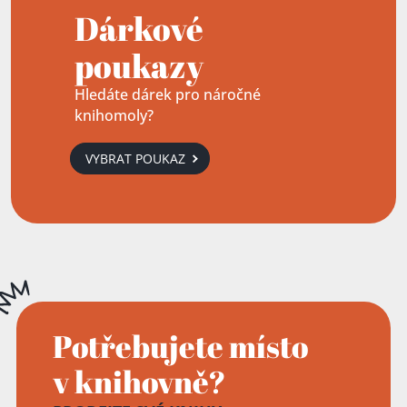
Dárkové
poukazy
Hledáte dárek pro náročné
knihomoly?
VYBRAT POUKAZ
Potřebujete místo
v knihovně?