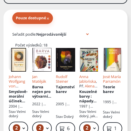
×
Pouze dostupné
Knihy autora
Seřadit podle:
Počet výsledků: 18
Johann
Jan
Rudolf
Anna
José María
Wolfgang
Matěják
Steiner
Jablońska
,
Parramón
von
Př.
Alena
Barva
Tajemství
Teorie
Goethe
Benešová
Smyslově-
nejen pro
barev
Kouzelné
barev
morální
výtvarník
barvy
:
účinek
y
nápady
1995 |
2022 |
2005 |
barev
pro malé
2004 |
1997 |
Svojtka a
Zoner
Fabula
výtvarník
Fabula
Knižní klub
Vašut
Stav
Velmi
Stav
Velmi
Stav
Velmi
Stav
Velmi
Press
y
dobrý
dobrý
dobrý, jako
Stav
Dobrý
dobrý
nová
2
2
2
399 Kč – 499 Kč
229 Kč
49 Kč
649 Kč
1 599 K