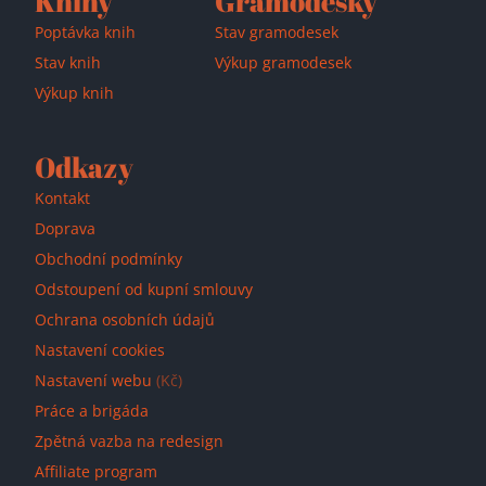
Knihy
Gramodesky
Poptávka knih
Stav gramodesek
Stav knih
Výkup gramodesek
Výkup knih
Odkazy
Kontakt
Doprava
Přidáno do košíku!
Obchodní podmínky
Odstoupení od kupní smlouvy
Ochrana osobních údajů
Nastavení cookies
Nastavení webu
(Kč)
Práce a brigáda
Zpětná vazba na redesign
Affiliate program