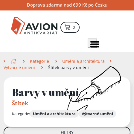
Přejít
Přejít
Přejít
Doprava zdarma nad 699 Kč po Česku
na
na
na
hlavní
hlavní
vyhledávání
obsah
navigaci
položek – košík
0
Vyhledávání
hledat
Zobrazit položky menu
Zde se nacházíte
Kategorie
Umění a architektura
Výtvarné umění
Štítek barvy v umění
Barvy v umění
Štítek
Kategorie:
Umění a architektura
Výtvarné umění
FILTRY