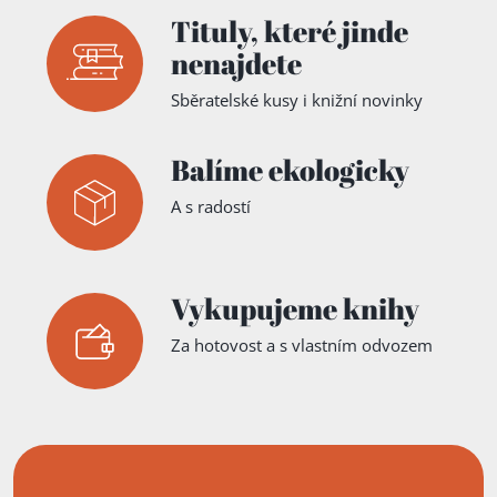
Tituly,
které jinde
nenajdete
Sběratelské kusy i knižní novinky
Balíme ekologicky
A s radostí
Vykupujeme knihy
Za hotovost a s vlastním odvozem