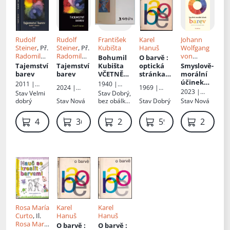
tužkou
Rudolf
Rudolf
František
Karel
Johann
Steiner
, Př.
Steiner
, Př.
Kubišta
Hanuš
Wolfgang
Radomil
Radomil
von
Bohumil
O barvě
:
Hradil
Hradil
Goethe
, Př.
Tajemství
Tajemství
Kubišta
optická
Smyslově-
Jan Dostál
barev
barev
VČETNĚ
stránka
morální
KUBIŠOTV
barevnost
účinek
2011 |
1940 |
2024 |
1969 |
A
i ve
barev
Fabula
S.V.U.
2023 |
Stav
Velmi
Stav
Dobrý,
Franesa
Státní
DŘEVORY
výtvarnic
Mánes
Franesa
dobrý
Stav
Nová
bez obálky,
Stav
Dobrý
Stav
Nová
pedagogick
TU
:
tví
knižní blok
é
Monogra
volně v
nakladatels
489 Kč
369 Kč
23 099 Kč
59 Kč
219 Kč
fická
deskách,
tví
studie
lehké
oděrky
Rosa María
Karel
Karel
Curto
, Il.
Hanuš
Hanuš
Rosa María
O barvě
:
O barvě
: