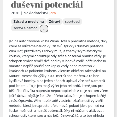
duševní potenciál
2020 | Nakladatelství
Jota
Zdraví a medicína
Zdraví
sportovci
zdraví a nemoc
...
Jediná autorizovaná kniha Wima Hofa o převratné metodě, díky
které se můžeme naučit využít svůj fyzický i duševní potenciál.
Wim Hof, přezdívaný Ledový muž, je známý svými fyzickými
kousky, kterými oh
romuje celý svět a posouvá hranice vědy. Je
schopen strávit téměř dvě hodiny v ledové vodě, běžel naboso
maraton napříč pouští bez kapky vody nebo maraton v
kraťasech za polárním kruhem, v letním oblečení také vylezl na
Mount Everest do výšky 7 000 metrů nad mořem, a to bez
kyslíkové bomby, a na jeden nádech uplaval více než 60 metrů
pod ledem… To je jen malý výčet jeho rekordů, které jsou pro
běžného člověka naprosto nepochopitelné. A co je na tom všem
ještě úchvatnější, je fakt, že něčeho takového je schopen každý
z nás. Opravdu. Wim na základě vlastních zkušeností vytvořil
metodu, která je naprosto přelomová, pokud jde o pohled na
lidské možnosti a na náš potenciál. Díky ní můžeme aktivovat
schopnosti, které jsou u nás běžně nevyužité, a to bez ohledu