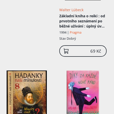
Walter Lübeck
Základní kniha o reiki
: od
prvotního seznámení po
běžné užívání : úplný úvod
do praxe reiki
1994 |
Pragma
Stav
Dobrý
69 Kč