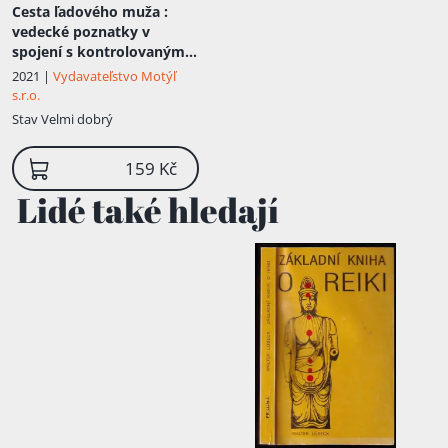
Cesta ľadového muža
:
vedecké poznatky v
spojení s kontrolovaným
dychom, otužovaním a
2021 |
Vydavateľstvo Motýľ
odhodlaním ; Dlhotrvajúce
s.r.o.
zdravie pomocou metódy
Stav
Velmi dobrý
Wima Hofa
159 Kč
Lidé také hledají