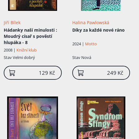
Jiří Bílek
Halina Pawlowská
Hádanky naší minulosti
:
Díky za každé nové ráno
Moudrý císař s pověstí
hlupáka - 8
2024 |
Motto
2008 |
Knižní klub
Stav
Velmi dobrý
Stav
Nová
129 Kč
249 Kč