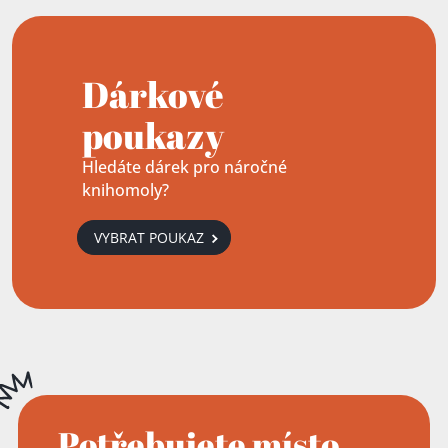
Dárkové
poukazy
Hledáte dárek pro náročné
knihomoly?
VYBRAT POUKAZ
Potřebujete místo