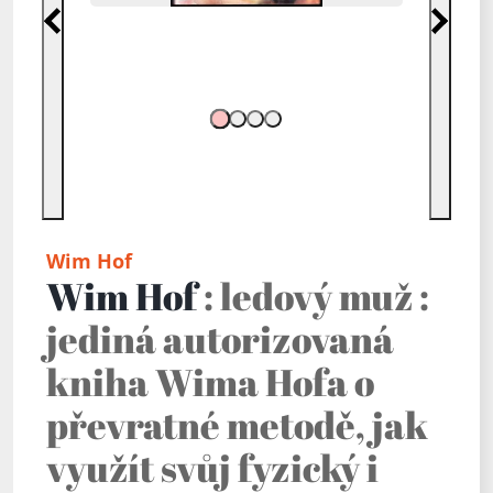
Předchozí
Další
Wim Hof
Wim Hof
: ledový muž :
jediná autorizovaná
kniha Wima Hofa o
převratné metodě, jak
využít svůj fyzický i