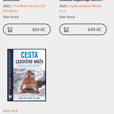
sily a vitality
2022 |
The Book Service Ltd
2025 |
Vydavateľstvo Motýľ
(Penguin)
s.r.o.
Stav
Nová
Stav
Nová
369 Kč
649 Kč
Wim Hof