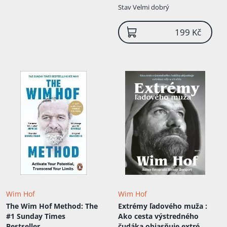
ledem s časem 1 hodina 8 minut, který
Stav
Velmi dobrý
získal při natáčení Guinness World
Records: 50 let, 50 rekordů v Londýně. 4.
199 Kč
února 2006 ho ale překonal Brazilec
Gilberto da Silva Cruz s časem 1 hodina 9
minut při příležitosti natáčení Funniest
Video Awards v Tokiu. K jeho
nejznámějším činům patří například:
Wim Hof
Wim Hof
The Wim Hof Method: The
Extrémy ľadového muža
:
#1 Sunday Times
Ako cesta výstredného
Bestseller
čudáka objasňuje extrémy