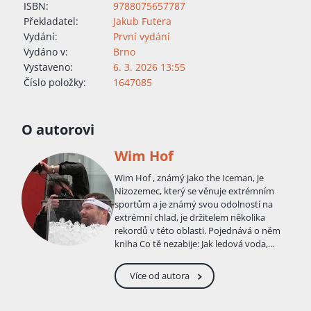
ISBN:
9788075657787
Překladatel:
Jakub Futera
Vydání:
První vydání
Vydáno v:
Brno
Vystaveno:
6. 3. 2026 13:55
Číslo položky:
1647085
O autorovi
Wim Hof
Wim Hof , známý jako the Iceman, je
Nizozemec, který se věnuje extrémním
sportům a je známý svou odolností na
extrémní chlad, je držitelem několika
rekordů v této oblasti. Pojednává o něm
kniha Co tě nezabije: Jak ledová voda,
extrémní nadmořská výška a okolní
podmínky obnoví naši zašlou sílu od
Více od autora
Scotta Carneye. Je vynálezcem tzv. Wim
Hofovy metody , která spočívá převážně v
dechových cvičeních, meditaci a otužování