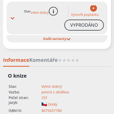
Stav
Velmi dobrý
více informací
Vytvořit poptávku
VYPRODÁNO
Další varianty
Informace
Komentáře
O knize
Stav:
Velmi dobrý
Vazba:
pevná s obálkou
Počet stran:
231
Jazyk:
česky
ISBN10:
8075657780