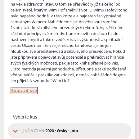
na věk a zdravotní stav. O tom se přesvědčily již tisíce lidí po
celém světě, kterým Wim Hof změnil život. O Wimu Hofovi toho
bylo napsáno hodně. V této knize ale najdete vše vyprávěné
samotným Wimem. Nahlédneme jak do jeho soukromého
života, tak do zákulisí jeho převratných rekordů. Vysvětlí nám
základní principy své metody, bude mluvit o dechu, chladu,
nastavení mysli a také o vědě, zdraví, výkonnosti a spirituální
cestě. Ukáže nám, že vše je možné. Limitováni jsme jen
hloubkou své představivosti a silou svého přesvědčení. Pokud
jste připraveni objevovat svůj potenciál a překračovat hranice
svých fyzických možností, pak je tato kniha přesně pro vás.
„Tato metoda je velmi jednoduchá, přístupná a také podložená
vědou. Může ji praktikovat kdokoli, nemá v sobě žádné dogma,
jen přijetí. A svobodu.“ Wim Hof
Zobrazit vše
Vyberte kus
2020 · česky · Jota
JINÁ VYDÁNÍ