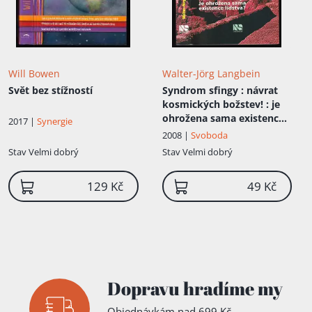
Will Bowen
Walter-Jörg Langbein
Svět bez stížností
Syndrom sfingy
: návrat
kosmických božstev! : je
ohrožena sama existence
2017 |
Synergie
lidstva?
2008 |
Svoboda
Stav
Velmi dobrý
Stav
Velmi dobrý
Přidáno do košíku!
129 Kč
49 Kč
Dopravu hradíme my
Objednávkám nad 699 Kč