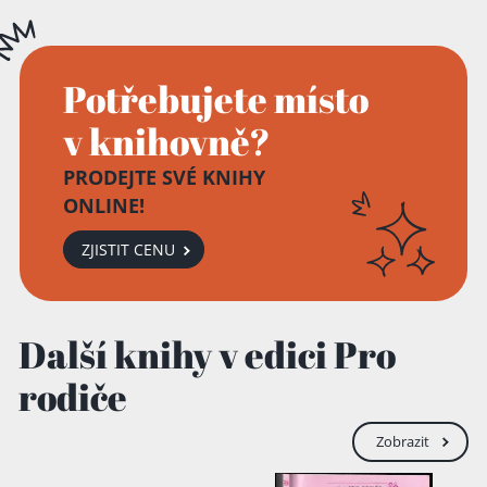
Přidáno do košíku!
Potřebujete místo
v knihovně?
PRODEJTE SVÉ KNIHY
ONLINE!
ZJISTIT CENU
Další knihy v edici Pro
rodiče
Zobrazit