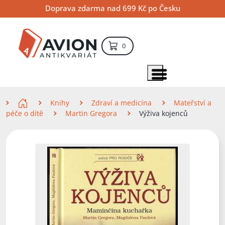
Přejít
Přejít
Přejít
Doprava zdarma nad 699 Kč po Česku
na
na
na
hlavní
hlavní
vyhledávání
obsah
navigaci
položek – košík
0
Vyhledávání
hledat
Zobrazit položky menu
Zde se nacházíte
Knihy
Zdraví a medicína
Mateřství a
péče o dítě
Martin Gregora
Výživa kojenců