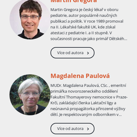
Martin Gregora je český lékař v oboru
pediatrie, autor populárně naučných
publikací a politik. V roce 1989 promoval
na II. Lékařské fakultě UK, kde získal
atestaci z pediatrie I. a II stupně. V
současnosti pracuje jako primář Dětského
oddělení Nemocnice Strakonice a.s. Je
členem pracovní skupiny dětské
Více od autora
endokrinologie MESPE . Martin Gregora se
věnuje také publikační činnosti, je
autorem či spoluautorem několika
populárně naučných knih pro rodiče. V
Magdalena Paulová
roce 2006 až 2010 působil jako zastupitel
města Strakonice za hnutí Nestraníci. V
MUDr. Magdalena Paulová, CSc. , еmeritní
roce 2010 uspěl na jihočeské kandidátce
primářka novorozeneckého oddělení
TOP 09 ve volbách do Poslanecké
Fakultní Thomayerovy nemocnice v Praze-
sněmovny, v průběhu volebního období
Krči, zakládající členka Laktační ligy a
2010 až 2013 se v Poslanecké sněmovně
neúnavná propagátorka přirozené výživy
podílel na prosazení několika novel
dětí. Je respektovaným odborníkem v
zákona především v oblasti zdravotnictví.
problematice péče o novorozence.
Ve volbách do Senátu PČR v roce 2014
Více od autora
kandidoval za TOP 09 a STAN v obvodu č.