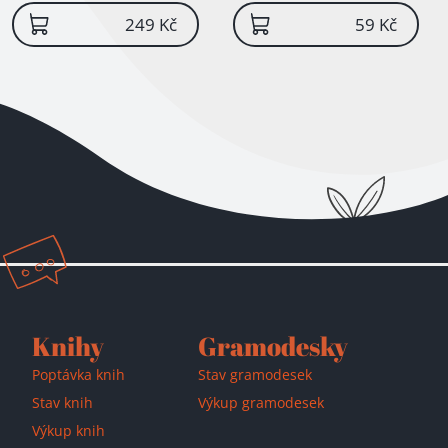
[začlenění do kolektivu] :
[vztahy mezi vrstevníky]
249 Kč
59 Kč
Knihy
Gramodesky
Poptávka knih
Stav gramodesek
Stav knih
Výkup gramodesek
Výkup knih