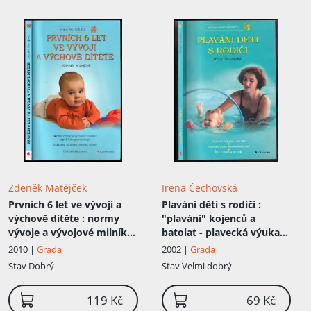
Zdeněk Matějček
Irena Čechovská
Prvních 6 let ve vývoji a
Plavání dětí s rodiči
:
výchově dítěte
: normy
"plavání" kojenců a
vývoje a vývojové milníky
batolat - plavecká výuka
z pohledu psychologa :
předškolních dětí - hry a
2010 |
Grada
2002 |
Grada
základní duševní potřeby
říkadla do vody
Stav
Dobrý
Stav
Velmi dobrý
dítěte : dítě a lidský svět
119 Kč
69 Kč