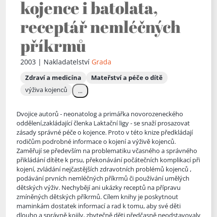
kojence i batolata,
receptář nemléčných
příkrmů
2003 | Nakladatelství
Grada
Zdraví a medicína
Mateřství a péče o dítě
výživa kojenců
...
Dvojice autorů - neonatolog a primářka novorozeneckého
oddělení,zakládající členka Laktační ligy - se snaží prosazovat
zásady správné péče o kojence. Proto v této knize předkládají
rodičům podrobné in
formace o kojení a výživě kojenců.
Zaměřují se především na problematiku včasného a správného
přikládání dítěte k prsu, překonávání počátečních komplikací při
kojení, zvládání nejčastějších zdravotních problémů kojenců ,
podávání prvních nemléčných příkrmů či používání umělých
dětských výživ. Nechybějí ani ukázky receptů na přípravu
zmíněných dětských příkrmů. Cílem knihy je poskytnout
maminkám dostatek informací a rad k tomu, aby své děti
dlouho a správně kojily, zbytečně děti předčasně neodstavovaly