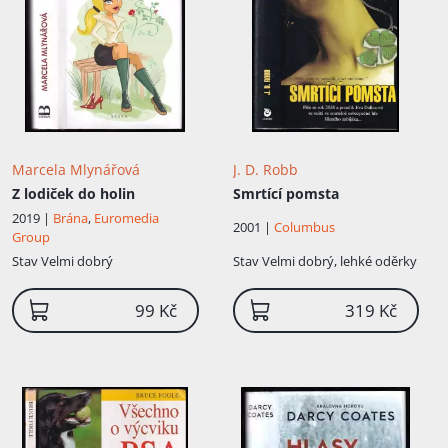
Marcela Mlynářová
J. D. Robb
Z lodiček do holin
Smrtící pomsta
2019 |
Brána
,
Euromedia
2001 |
Columbus
Group
Stav
Velmi dobrý
Stav
Velmi dobrý, lehké oděrky
99 Kč
319 Kč