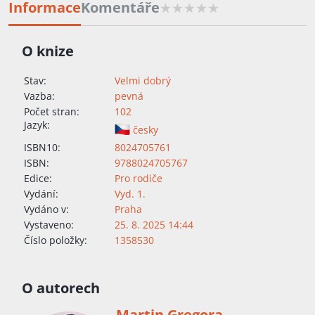
Informace
Komentáře
O knize
Stav:
Velmi dobrý
Vazba:
pevná
Počet stran:
102
Jazyk:
česky
ISBN10:
8024705761
ISBN:
9788024705767
Edice:
Pro rodiče
Vydání:
Vyd. 1.
Vydáno v:
Praha
Vystaveno:
25. 8. 2025 14:44
Číslo položky:
1358530
O autorech
Martin Gregora