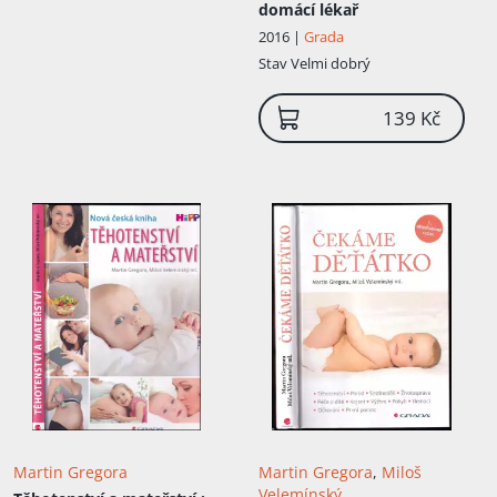
domácí lékař
2016 |
Grada
Stav
Velmi dobrý
139 Kč
Martin Gregora
Martin Gregora
,
Miloš
Velemínský