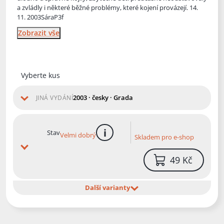
a zvládly i některé běžné problémy, které kojení provázejí. 14.
11. 2003SáraP3f
Zobrazit vše
Vyberte kus
2003 · česky · Grada
JINÁ VYDÁNÍ
Stav
Velmi dobrý
Skladem pro e-shop
více informací
49 Kč
Další varianty