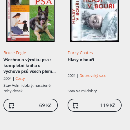
Bruce Fogle
Darcy Coates
Všechno o výcviku psa
:
Hlasy v bouři
kompletní kniha o
výchově psů všech plemen
2021 |
Dobrovský s.r.o
a každého věku
2004 |
Cesty
Stav
Velmi dobrý, naražené
rohy desek
Stav
Velmi dobrý
69 Kč
119 Kč