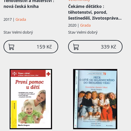
Těhotenství a mateřství
:
nová česká kniha
Čekáme děťátko
:
těhotenství, porod,
šestinedělí, životospráva,
2017 |
Grada
péče o dítě, kojení, výživa,
2020 |
Grada
pohyb, nemoci, očkování,
Stav
Velmi dobrý
Stav
Velmi dobrý
první pomoc
159 Kč
339 Kč