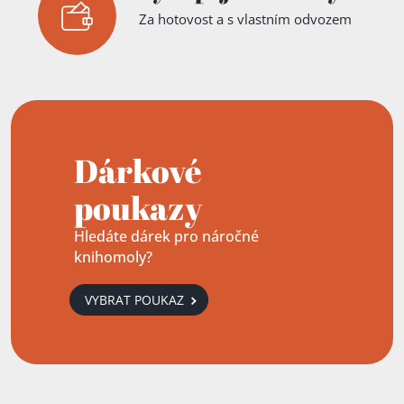
Za hotovost a s vlastním odvozem
Dárkové
poukazy
Hledáte dárek pro náročné
knihomoly?
VYBRAT POUKAZ