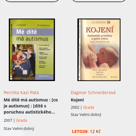
Perchta Kazi Pátá
Dagmar Schneiderová
Mé dítě má autismus
: [co
Kojení
je autismus] : [dítě s
2002 |
Grada
poruchou autistického
Stav
Velmi dobrý
spektra] : [autismus v
2007 |
Grada
běžném životě] : [význam
Stav
Velmi dobrý
rodiny a sourozenců] :
LETO26
:
12 Kč