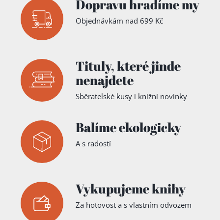
Dopravu hradíme my
Objednávkám nad 699 Kč
Tituly,
které jinde
nenajdete
Sběratelské kusy i knižní novinky
Balíme ekologicky
A s radostí
Vykupujeme knihy
Za hotovost a s vlastním odvozem