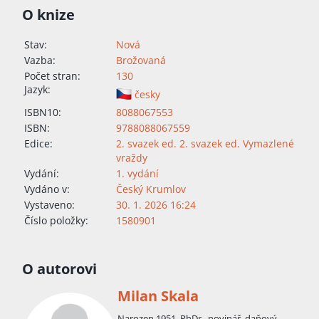
O knize
Stav:
Nová
Vazba:
Brožovaná
Počet stran:
130
Jazyk:
česky
ISBN10:
8088067553
ISBN:
9788088067559
Edice:
2. svazek ed. 2. svazek ed. Vymazlené
vraždy
Vydání:
1. vydání
Vydáno v:
Český Krumlov
Vystaveno:
30. 1. 2026 16:24
Číslo položky:
1580901
O autorovi
Milan Skala
Narozen 1951. PhDr., novinář, daňový