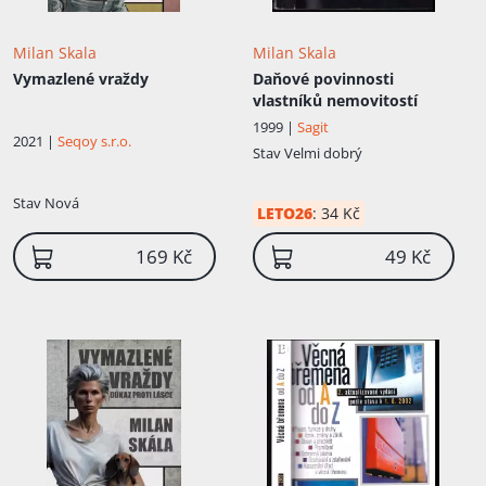
Milan Skala
Milan Skala
Vymazlené vraždy
Daňové povinnosti
vlastníků nemovitostí
1999 |
Sagit
2021 |
Seqoy s.r.o.
Stav
Velmi dobrý
Stav
Nová
LETO26
:
34 Kč
169 Kč
49 Kč