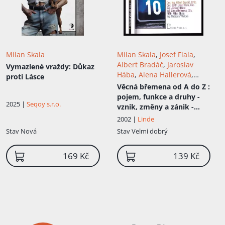
Milan Skala
Milan Skala
,
Josef Fiala
,
Albert Bradáč
,
Jaroslav
Vymazlené vraždy: Důkaz
Hába
,
Alena Hallerová
,
proti Lásce
Naděžda Vitulová
Věcná břemena od A do Z
:
pojem, funkce a druhy -
2025 |
Seqoy s.r.o.
vznik, změny a zánik -
obsah a předmět -
2002 |
Linde
promlčení - ochranná
Stav
Nová
Stav
Velmi dobrý
pásma - oceňování a
zdaňování - katastrální
169 Kč
139 Kč
úřad a věcná břemena