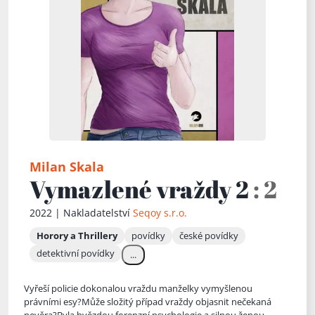
Milan Skala
Vymazlené vraždy 2
: 2
2022 | Nakladatelství
Seqoy s.r.o.
Horory a Thrillery
povídky
české povídky
detektivní povídky
...
Vyřeší policie dokonalou vraždu manželky vymyšlenou
právními esy?Může složitý případ vraždy objasnit nečekaná