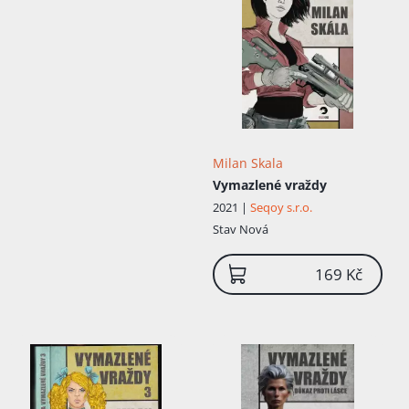
Milan Skala
Vymazlené vraždy
2021 |
Seqoy s.r.o.
Stav
Nová
169 Kč