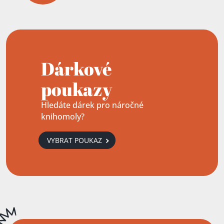
Dárkové
poukazy
Hledáte dárek pro náročné
knihomoly?
VYBRAT POUKAZ