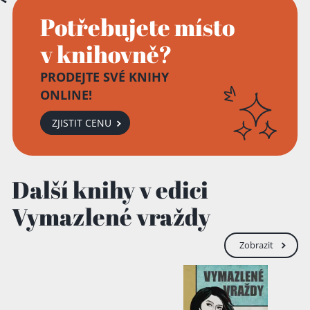
Potřebujete místo
v knihovně?
PRODEJTE SVÉ KNIHY
ONLINE!
ZJISTIT CENU
Další knihy v edici
Vymazlené vraždy
Přidáno do košíku!
Zobrazit