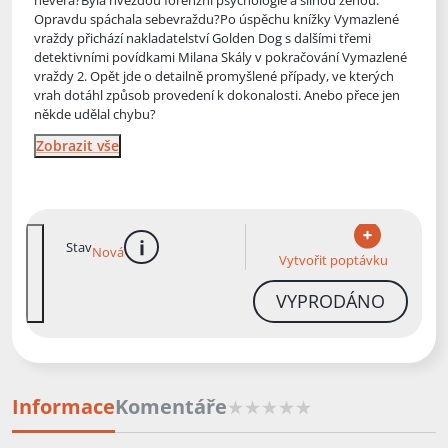
nevěra?Byla hvězdou forenzní psychologie a silnou ženou.
Opravdu spáchala sebevraždu?Po ús
pěchu knížky Vymazlené
vraždy přichází nakladatelství Golden Dog s dalšími třemi
detektivními povídkami Milana Skály v pokračování Vymazlené
vraždy 2. Opět jde o detailně promyšlené případy, ve kterých
vrah dotáhl způsob provedení k dokonalosti. Anebo přece jen
někde udělal chybu?
Zobrazit vše
Stav
Nová
více informací
Vytvořit poptávku
VYPRODÁNO
Informace
Komentáře