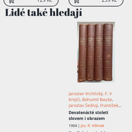
Lidé také hledají
Jaroslav Vrchlický
,
F. V
Krejčí
,
Bohumil Bauše
,
Jaroslav Šedivý
,
František
Xaver Harlas
,
Karel
Devatenácté století
Štěpánek
,
František Mašek
,
slovem i obrazem
Karel Jonáš
,
Josef Jakub
1904 |
Jos. R. Vilímek
Toužimský
,
Jaromír