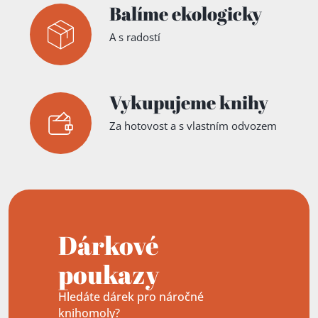
Balíme ekologicky
A s radostí
Vykupujeme knihy
Za hotovost a s vlastním odvozem
Dárkové
poukazy
Hledáte dárek pro náročné
knihomoly?