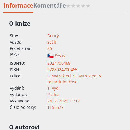
Informace
Komentáře
O knize
Stav:
Dobrý
Vazba:
sešit
Počet stran:
86
Jazyk:
česky
ISBN10:
8024700468
ISBN:
9788024700465
Edice:
5. svazek ed. 5. svazek ed. V
rekordním čase
Vydání:
1. vyd.
Vydáno v:
Praha
Vystaveno:
24. 2. 2025 11:17
Číslo položky:
1155577
O autorovi