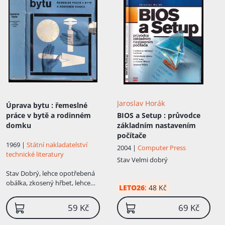
Jaroslav Horák
Úprava bytu
: řemeslné
práce v bytě a rodinném
BIOS a Setup
: průvodce
domku
základním nastavením
počítače
1969 |
Státní nakladatelství
2004 |
Computer Press
technické literatury
Stav
Velmi dobrý
Stav
Dobrý, lehce opotřebená
obálka, zkosený hřbet, lehce
LETO26
:
48 Kč
cítit po vlhkosti
59 Kč
69 Kč