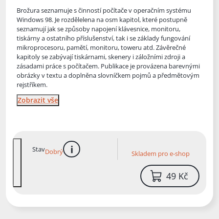
Brožura seznamuje s činností počítače v operačním systému
Windows 98. Je rozdělelena na osm kapitol, které postupně
seznamují jak se způsoby napojení klávesnice, monitoru,
tiskárny a ostatního přísluš
enství, tak i se základy fungování
mikroprocesoru, pamětí, monitoru, toweru atd. Závěrečné
kapitoly se zabývají tiskárnami, skenery i záložními zdroji a
zásadami práce s počítačem. Publikace je provázena barevnými
obrázky v textu a doplněna slovníčkem pojmů a předmětovým
rejstříkem.
Zobrazit vše
Stav
Dobrý
Skladem pro e-shop
více informací
49 Kč