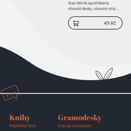
Stav
Mírně opotřebená,
ohnuté desky, ohnuté rohy
stránek
49 Kč
Knihy
Gramodesky
Poptávka knih
Stav gramodesek