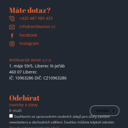
Máte dotaz?
+420 487 989 433
info@antikavion.cz
Facebook
Instagram
Antikvariát Avion s.r.o.
1. máje 59/5,
Liberec III-Jeřáb
460 07 Liberec
IČ: 10963286 DIČ: CZ10963286
Odebírat
novinky a slevy
Odeslat
Souhlasím se zpracováním osobních údajů pro účely zasílání
newsletteru a obchodních sdělení. Souhlas můžete kdykoli odvolat.
Zásady ochrany osobních údajů