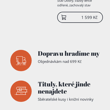
Stav
Dobrý, vazby lehce
Borecký
,
Jan Ladecký
,
odřené, zachovalý stav
Ondřej Schrutz
,
Jaroslav
Preis
,
Alois Irmler
,
Josef
1 599 Kč
Klika
Dopravu hradíme my
Objednávkám nad 699 Kč
Tituly,
které jinde
nenajdete
Sběratelské kusy i knižní novinky