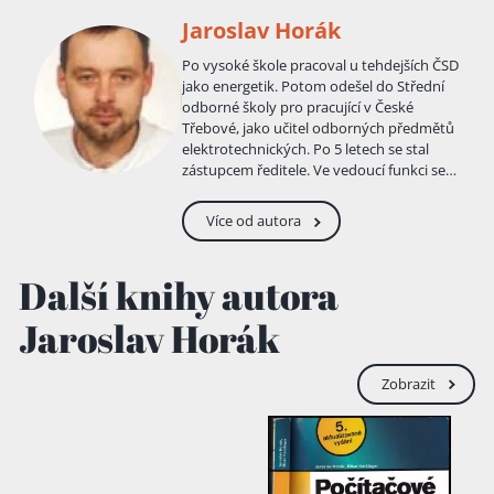
Jaroslav Horák
Po vysoké škole pracoval u tehdejších ČSD
jako energetik. Potom odešel do Střední
odborné školy pro pracující v České
Třebové, jako učitel odborných předmětů
elektrotechnických. Po 5 letech se stal
zástupcem ředitele. Ve vedoucí funkci se
naučil řízení kolektivu. Ve škole se
postupně začal zabývat výukou práce s
Více od autora
osobními počítači. Ty také administroval a
spravoval. Od roku 1999 pracuje ve firmě
zabývající se servisem a prodejem PC, jako
Další knihy autora
specialista na počítačové sítě.
Jaroslav Horák
Zobrazit