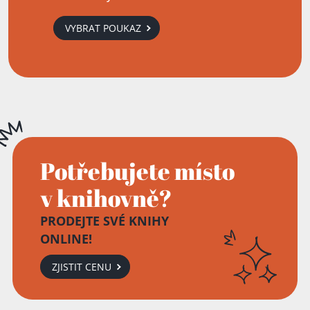
Přidáno do košíku!
VYBRAT POUKAZ
Potřebujete místo
v knihovně?
PRODEJTE SVÉ KNIHY
ONLINE!
ZJISTIT CENU