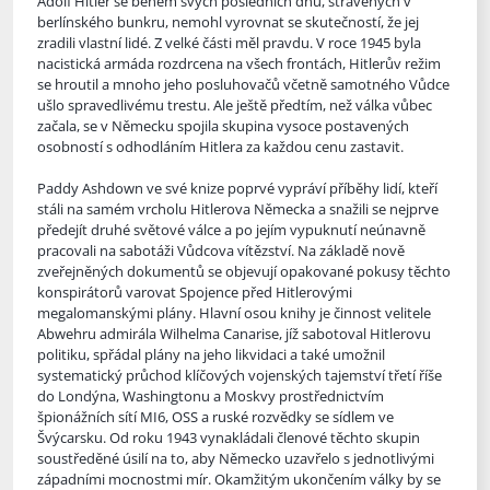
Adolf Hitler se během svých posledních dnů, strávených v
berlínského bunkru, nemohl vyrovnat se skutečností, že jej
zradili vlastní lidé. Z velké části měl pravdu. V roce 1945 byla
nacistická armáda r
ozdrcena na všech frontách, Hitlerův režim
se hroutil a mnoho jeho posluhovačů včetně samotného Vůdce
ušlo spravedlivému trestu. Ale ještě předtím, než válka vůbec
začala, se v Německu spojila skupina vysoce postavených
osobností s odhodláním Hitlera za každou cenu zastavit.
Paddy Ashdown ve své knize poprvé vypráví příběhy lidí, kteří
stáli na samém vrcholu Hitlerova Německa a snažili se nejprve
předejít druhé světové válce a po jejím vypuknutí neúnavně
pracovali na sabotáži Vůdcova vítězství. Na základě nově
zveřejněných dokumentů se objevují opakované pokusy těchto
konspirátorů varovat Spojence před Hitlerovými
megalomanskými plány. Hlavní osou knihy je činnost velitele
Abwehru admirála Wilhelma Canarise, jíž sabotoval Hitlerovu
politiku, spřádal plány na jeho likvidaci a také umožnil
systematický průchod klíčových vojenských tajemství třetí říše
do Londýna, Washingtonu a Moskvy prostřednictvím
špionážních sítí MI6, OSS a ruské rozvědky se sídlem ve
Švýcarsku. Od roku 1943 vynakládali členové těchto skupin
soustředěné úsilí na to, aby Německo uzavřelo s jednotlivými
západními mocnostmi mír. Okamžitým ukončením války by se