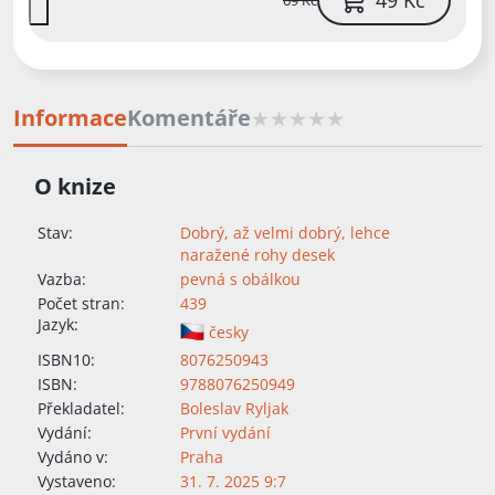
Informace
Komentáře
O knize
Stav:
Dobrý, až velmi dobrý, lehce
naražené rohy desek
Vazba:
pevná s obálkou
Počet stran:
439
Jazyk:
česky
ISBN10:
8076250943
ISBN:
9788076250949
Překladatel:
Boleslav Ryljak
Vydání:
První vydání
Vydáno v:
Praha
Vystaveno:
31. 7. 2025 9:7