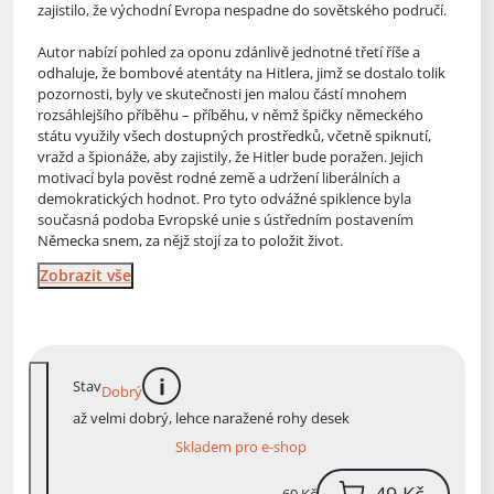
zajistilo, že východní Evropa nespadne do sovětského područí.
Autor nabízí pohled za oponu zdánlivě jednotné třetí říše a
odhaluje, že bombové atentáty na Hitlera, jimž se dostalo tolik
pozornosti, byly ve skutečnosti jen malou částí mnohem
rozsáhlejšího příběhu – příběhu, v němž špičky německého
státu využily všech dostupných prostředků, včetně spiknutí,
vražd a špionáže, aby zajistily, že Hitler bude poražen. Jejich
motivací byla pověst rodné země a udržení liberálních a
demokratických hodnot. Pro tyto odvážné spiklence byla
současná podoba Evropské unie s ústředním postavením
Německa snem, za nějž stojí za to položit život.
Zobrazit vše
Stav
Dobrý
více informací
až velmi dobrý, lehce naražené rohy desek
Skladem pro e-shop
49 Kč
69 Kč