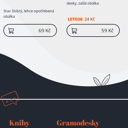
desky, zašlá obálka
Stav
Dobrý, lehce opotřebená
obálka
LETO26
:
24 Kč
69 Kč
59 Kč
Knihy
Gramodesky