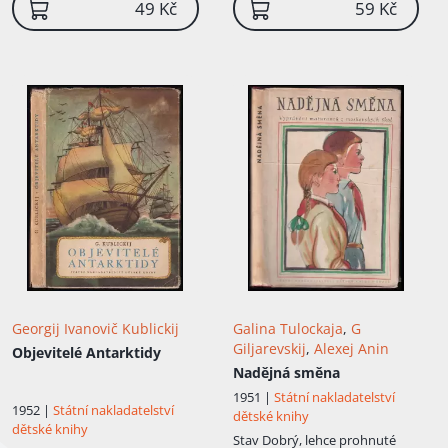
49 Kč
59 Kč
Přidáno do košíku!
Georgij Ivanovič Kublickij
Galina Tulockaja
,
G
Giljarevskij
,
Alexej Anin
Objevitelé Antarktidy
Nadějná směna
1951 |
Státní nakladatelství
1952 |
Státní nakladatelství
dětské knihy
dětské knihy
Stav
Dobrý, lehce prohnuté