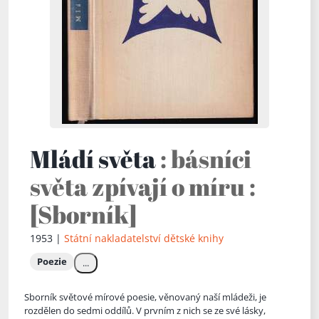
Mládí světa
: básníci
světa zpívají o míru :
[Sborník]
1953 |
Státní nakladatelství dětské knihy
Poezie
...
Sborník světové mírové poesie, věnovaný naší mládeži, je
rozdělen do sedmi oddílů. V prvním z nich se ze své lásky,