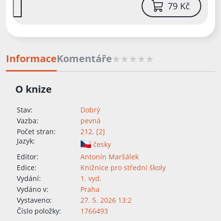
79 Kč
Informace
Komentáře
O knize
Stav:
Dobrý
Vazba:
pevná
Počet stran:
212, [2]
Jazyk:
česky
Editor:
Antonín Maršálek
Edice:
Knižnice pro střední školy
Vydání:
1. vyd.
Vydáno v:
Praha
Vystaveno:
27. 5. 2026 13:2
Číslo položky:
1766493