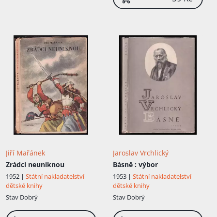
Jiří Mařánek
Jaroslav Vrchlický
Zrádci neuniknou
Básně
: výbor
1952 |
Státní nakladatelství
1953 |
Státní nakladatelství
dětské knihy
dětské knihy
Stav
Dobrý
Stav
Dobrý