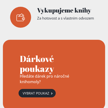
Vykupujeme knihy
Za hotovost a s vlastním odvozem
Dárkové
poukazy
Hledáte dárek pro náročné
knihomoly?
VYBRAT POUKAZ