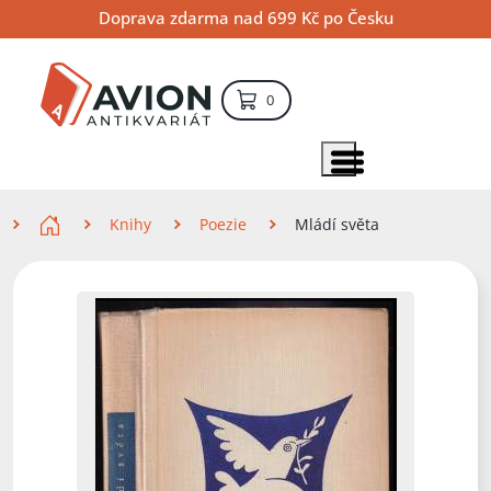
Přejít
Přejít
Přejít
Doprava zdarma nad 699 Kč po Česku
na
na
na
hlavní
hlavní
vyhledávání
obsah
navigaci
položek – košík
0
Vyhledávání
hledat
Zobrazit položky menu
Zde se nacházíte
Knihy
Poezie
Mládí světa