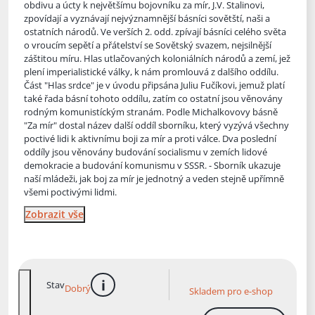
obdivu a úcty k největšímu bojovníku za mír, J.V. Stalinovi,
zpovídají a vyznávají n
ejvýznamnější básníci sovětští, naši a
ostatních národů. Ve verších 2. odd. zpívají básníci celého světa
o vroucím sepětí a přátelství se Sovětský svazem, nejsilnější
záštitou míru. Hlas utlačovaných koloniálních národů a zemí, jež
plení imperialistické války, k nám promlouvá z dalšího oddílu.
Část "Hlas srdce" je v úvodu připsána Juliu Fučíkovi, jemuž platí
také řada básní tohoto oddílu, zatím co ostatní jsou věnovány
rodným komunistíckým stranám. Podle Michalkovovy básně
"Za mír" dostal název další oddíl sborníku, který vyzývá všechny
poctivé lidi k aktivnímu boji za mír a proti válce. Dva poslední
oddíly jsou věnovány budování socialismu v zemích lidové
demokracie a budování komunismu v SSSR. - Sborník ukazuje
naší mládeži, jak boj za mír je jednotný a veden stejně upřímně
všemi poctivými lidmi.
Zobrazit vše
Stav
Dobrý
Skladem pro e-shop
více informací