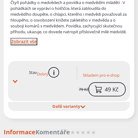
Čtyři pohádky o medvědech a povídka o medvědím mláděti . V
pohádkách se vypráví o holčičce, která zabloudila do
medvědího doupěte, o chlapci, kterého i medvědi považovali za
hloupého, o osvobození kn
ížete zakletého v medvěda a o
souboji komárů s medvědem. Povídka, zachycující skutečnou
příhodu, ukazuje, co dovede natropit příslovečně milé medvídě.
Zobrazit vše
Stav
Dobrý
Skladem pro e-shop
více informací
49 Kč
79 Kč
Další varianty
Informace
Komentáře