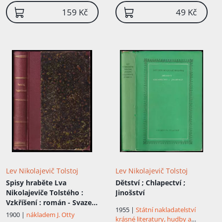
159 Kč
49 Kč
Lev Nikolajevič Tolstoj
Lev Nikolajevič Tolstoj
Spisy hraběte Lva
Dětství ; Chlapectví ;
Nikolajeviče Tolstého
:
Jinošství
Vzkříšení : román - Svazek
1955 |
Státní nakladatelství
10
1900 |
nákladem J. Otty
krásné literatury, hudby a