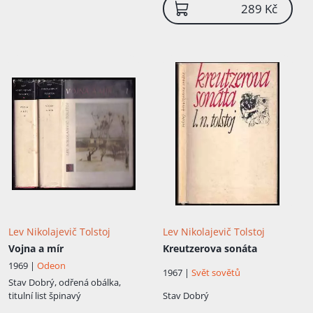
289 Kč
Lev Nikolajevič Tolstoj
Lev Nikolajevič Tolstoj
Vojna a mír
Kreutzerova sonáta
1969 |
Odeon
1967 |
Svět sovětů
Stav
Dobrý, odřená obálka,
titulní list špinavý
Stav
Dobrý