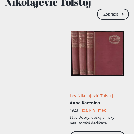
Nikolajevič Tolstoj
se učit.” Vrátil se uprostřed svých studií do
Jasné Poljany, kde se chtěl věnovat
sebevzdělávání. Do svého deníku si
Zobrazit
zaznamenal soubor pravidel a cílů, které
chtěl dosáhnout. Svůj dvouletý učební
plán však nesplnil. V letech 1848–1849
hodně času trávil v Moskvě a Petrohradu
mezi aristokratickou mládeží a věnoval se
karetním hrám. Poté, co zaplatil těžké
dluhy z hazardu, Tolstoj doprovázel v roce
1851 svého staršího bratra na Kavkaz a v
roce 1853 vstoupil do ruské armády. Na
Kavkaze se Tolstoj začal věnovat literární
tvorbě. Roku 1852 byla v časopise
Sovremennik zveřejněna próza Dětství –
první část budoucí autobiografické trilogie
Dětství, Chlapectví, Jinošství. Dosáhla
Lev Nikolajevič Tolstoj
velký úspěch u čtenářů a byla příznivě
Anna Karenina
hodnocena i odbornou kritikou. Jako
podporučík se zúčastnil bitvy o
1923 |
Jos. R. Vilímek
Sevastopol během krymské války a získal
Stav
Dobrý, desky s flíčky,
několi...
neautorská dedikace