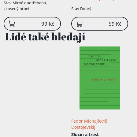
Stav
Mírně opotřebená,
umění
zkosený hřbet
Stav
Dobrý
99 Kč
59 Kč
Lidé také hledají
Fedor Michajlovič
Dostojevskij
Zločin a trest