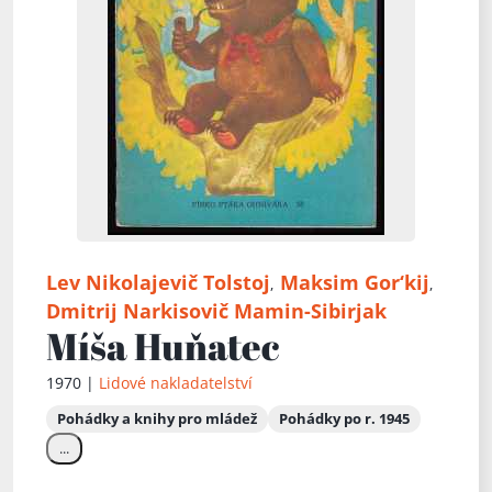
Lev Nikolajevič Tolstoj
Maksim Gor‘kij
,
,
Dmitrij Narkisovič Mamin-Sibirjak
Míša Huňatec
1970 |
Lidové nakladatelství
Pohádky a knihy pro mládež
Pohádky po r. 1945
...