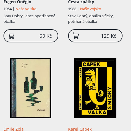
Eugen Oněgin
Cesta zpátky
1954 |
Naše vojsko
1988 |
Naše vojsko
Stav
Dobrý, lehce opotřebená
Stav
Dobrý, obálka s fleky,
obálka
potrhaná obálka
59 Kč
129 Kč
Émile Zola
Karel Čapek