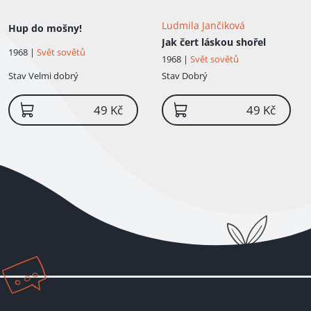
Ludmila Jančiková
Hup do mošny!
Jak čert láskou shořel
1968 |
Svět sovětů
1968 |
Svět sovětů
Stav
Velmi dobrý
Stav
Dobrý
49 Kč
49 Kč