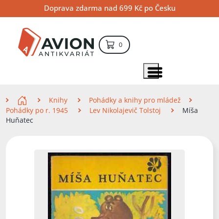
Přejít
Přejít
Přejít
Doprava zdarma nad 699 Kč po Česku
na
na
na
hlavní
hlavní
vyhledávání
obsah
navigaci
položek – košík
0
Vyhledávání
hledat
Zobrazit položky menu
Zde se nacházíte
Knihy
Pohádky a knihy pro mládež
Pohádky po r. 1945
Lev Nikolajevič Tolstoj
Míša
Huňatec