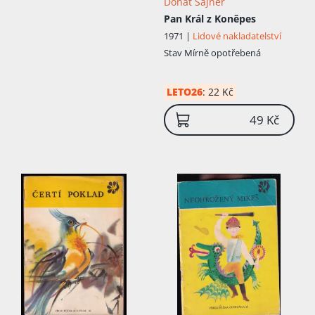
Donát Sajner
Pan Král z Koněpes
1971 |
Lidové nakladatelství
Stav
Mírně opotřebená
LETO26
:
22 Kč
49 Kč