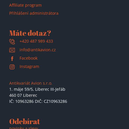
Affiliate program
Přihlášení administrátora
Máte dotaz?
+420 487 989 433
info@antikavion.cz
Facebook
Instagram
Antikvariát Avion s.r.o.
1. máje 59/5,
Liberec III-Jeřáb
460 07 Liberec
IČ: 10963286 DIČ: CZ10963286
Odebírat
novinky a slevy