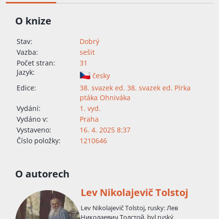
O knize
Stav:
Dobrý
Vazba:
sešit
Počet stran:
31
Jazyk:
česky
Edice:
38. svazek ed. 38. svazek ed. Pírka
ptáka Ohniváka
Vydání:
1. vyd.
Vydáno v:
Praha
Vystaveno:
16. 4. 2025 8:37
Číslo položky:
1210646
O autorech
Lev Nikolajevič Tolstoj
Lev Nikolajevič Tolstoj, rusky: Лев
Николаевич Толстой, byl ruský