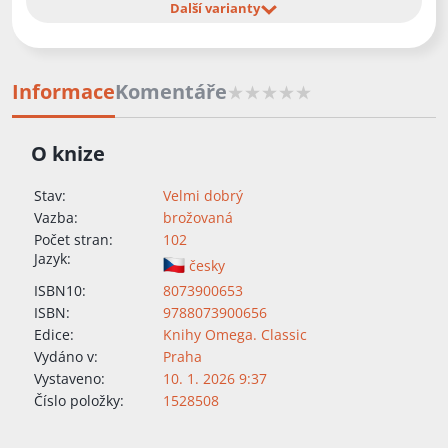
Další varianty
Informace
Komentáře
O knize
Stav:
Velmi dobrý
Vazba:
brožovaná
Počet stran:
102
Jazyk:
česky
ISBN10:
8073900653
ISBN:
9788073900656
Edice:
Knihy Omega. Classic
Vydáno v:
Praha
Vystaveno:
10. 1. 2026 9:37
Číslo položky:
1528508