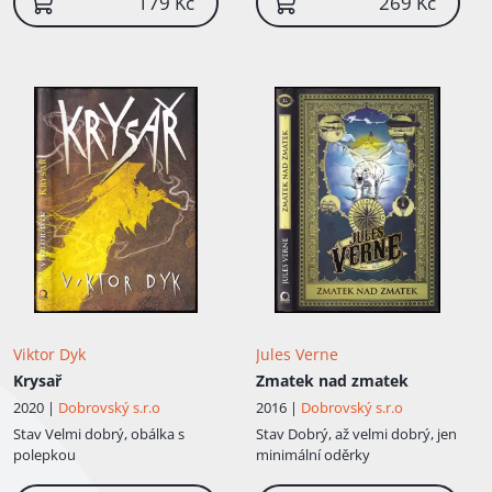
179 Kč
269 Kč
Viktor Dyk
Jules Verne
Krysař
Zmatek nad zmatek
2020 |
Dobrovský s.r.o
2016 |
Dobrovský s.r.o
Stav
Velmi dobrý, obálka s
Stav
Dobrý, až velmi dobrý, jen
polepkou
minimální oděrky