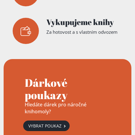
Vykupujeme knihy
Za hotovost a s vlastním odvozem
Dárkové
poukazy
Hledáte dárek pro náročné
knihomoly?
VYBRAT POUKAZ