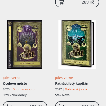
289 Kč
Jules Verne
Jules Verne
Ocelové město
Patnáctiletý kapitán
2020 |
Dobrovský s.r.o
2017 |
Dobrovský s.r.o
Stav
Velmi dobrý
Stav
Nová