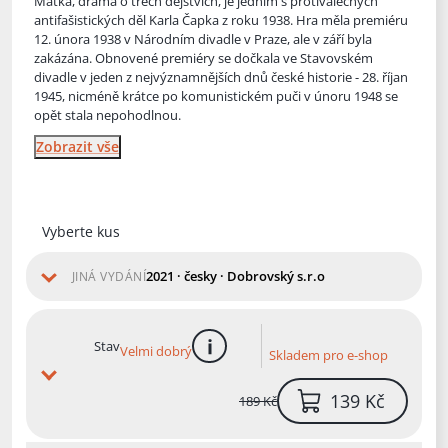
Matka, drama o třech dějstvích, je jedním s protiválečných
antifašistických děl Karla Čapka z roku 1938. Hra měla premiéru
12. února 1938 v Národním divadle v Praze, ale v září byla
zakázána. Obnovené
premiéry se dočkala ve Stavovském
divadle v jeden z nejvýznamnějších dnů české historie - 28. říjan
1945, nicméně krátce po komunistickém puči v únoru 1948 se
opět stala nepohodlnou.
Zobrazit vše
Vyberte kus
2021 · česky · Dobrovský s.r.o
JINÁ VYDÁNÍ
Stav
Velmi dobrý
Skladem pro e-shop
více informací
139 Kč
189 Kč