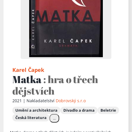
Karel Čapek
Matka
: hra o třech
dějstvích
2021 | Nakladatelství
Dobrovský s.r.o
Umění a architektura
Divadlo a drama
Beletrie
Česká literatura
...