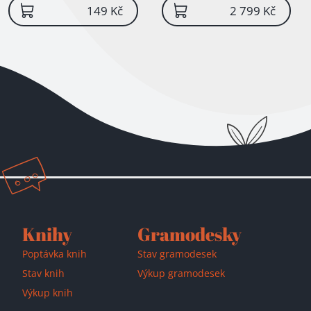
149 Kč
2 799 Kč
Knihy
Gramodesky
Poptávka knih
Stav gramodesek
Stav knih
Výkup gramodesek
Výkup knih