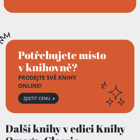
Potřebujete místo
v knihovně?
PRODEJTE SVÉ KNIHY
ONLINE!
Přidáno do košíku!
ZJISTIT CENU
Další knihy v edici Knihy