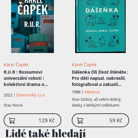
Karel Čapek
Karel Čapek
R.U.R
: Rossumovi
Dášenka čili život štěněte ;
univerzální roboti :
Pro děti napsal, nakreslil,
kolektivní drama o
fotografoval a zakusil
vstupní komedii a třech
Karel Čapek
1988 |
Albatros
2022 |
Dobrovský s.r.o
dějstvích
Stav
Dobrý, až velmi dobrý,
Stav
Nová
desky s lehkými oděrkami
129 Kč
59 Kč
Lidé také hledají