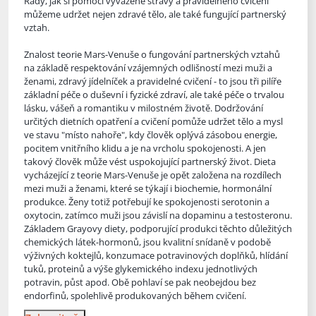
Rady, jak si pomocí vyvážené stravy a pravidelného cvičení
můžeme udržet nejen zdravé tělo, ale také fungující partnerský
vztah.
Znalost teorie Mars-Venuše o fungování partnerských vztahů
na zá
kladě respektování vzájemných odlišností mezi muži a
ženami, zdravý jídelníček a pravidelné cvičení - to jsou tři pilíře
základní péče o duševní i fyzické zdraví, ale také péče o trvalou
lásku, vášeň a romantiku v milostném životě. Dodržování
určitých dietních opatření a cvičení pomůže udržet tělo a mysl
ve stavu "místo nahoře", kdy člověk oplývá zásobou energie,
pocitem vnitřního klidu a je na vrcholu spokojenosti. A jen
takový člověk může vést uspokojující partnerský život. Dieta
vycházející z teorie Mars-Venuše je opět založena na rozdílech
mezi muži a ženami, které se týkají i biochemie, hormonální
produkce. Ženy totiž potřebují ke spokojenosti serotonin a
oxytocin, zatímco muži jsou závislí na dopaminu a testosteronu.
Základem Grayovy diety, podporující produkci těchto důležitých
chemických látek-hormonů, jsou kvalitní snídaně v podobě
výživných koktejlů, konzumace potravinových doplňků, hlídání
tuků, proteinů a výše glykemického indexu jednotlivých
potravin, půst apod. Obě pohlaví se pak neobejdou bez
endorfinů, spolehlivě produkovaných během cvičení.