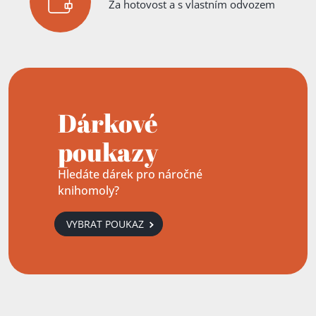
Za hotovost a s vlastním odvozem
Dárkové
poukazy
Hledáte dárek pro náročné
knihomoly?
VYBRAT POUKAZ