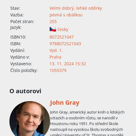
Stav:
Velmi dobrý, lehké oděrky
Vazba:
pevná s obálkou
Počet stran:
255
Jazyk:
česky
ISBN10:
8072521047
ISBN:
9788072521043
Vydání:
Vyd. 1.
Vydáno v:
Praha
Vystaveno:
13. 11. 2024 15:32
Číslo položky:
1055379
O autorovi
John Gray
John Gray, americký autor knih o lidských
vztazích a osobním růstu, se narodil v
Houstonu roku 1951. Po střední škole
nastoupil na vysokou školu svobodných
umění University of St. Thomas a později