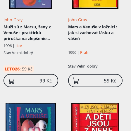
John Gray
John Gray
Muži sú z Marsu, ženy z
Mars a Venuše v ložnici
:
Venuše
: praktická
jak si zachovat lásku a
príručka na zlepšenie
vášeň
partnerských vzťahov
1996 |
Ikar
1996 |
Práh
Stav
Velmi dobrý
Stav
Velmi dobrý
LETO26
:
59 Kč
99 Kč
59 Kč