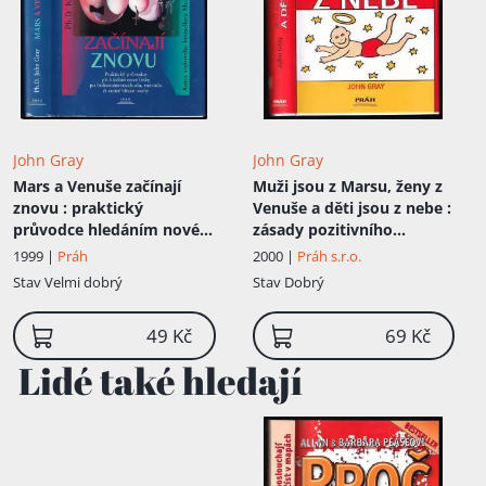
John Gray
John Gray
Mars a Venuše začínají
Muži jsou z Marsu, ženy z
znovu
: praktický
Venuše a děti jsou z nebe
:
průvodce hledáním nové
zásady pozitivního
lásky po bolestném
rodičovství, vedoucí k
1999 |
Práh
2000 |
Práh s.r.o.
rozchodu, rozvodu či
výchově spolupracujících,
Stav
Velmi dobrý
Stav
Dobrý
ztrátě milované osoby
sebevědomých a citlivých
dětí
49 Kč
69 Kč
Lidé také hledají