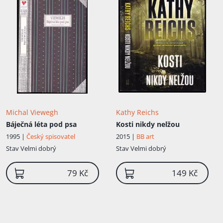
Michal Viewegh
Kathy Reichs
Báječná léta pod psa
Kosti nikdy nelžou
1995 |
Český spisovatel
2015 |
BB art
Stav
Velmi dobrý
Stav
Velmi dobrý
79 Kč
149 Kč