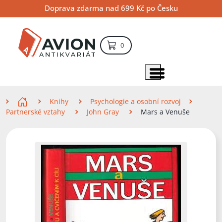
Přejít
Přejít
Přejít
Doprava zdarma nad 699 Kč po Česku
na
na
na
hlavní
hlavní
vyhledávání
obsah
navigaci
položek – košík
0
Vyhledávání
hledat
Zobrazit položky menu
Zde se nacházíte
Knihy
Psychologie a osobní rozvoj
Partnerské vztahy
John Gray
Mars a Venuše