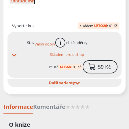
Zobrazit vše
Vyberte kus
s kódem
LETO26
:
41 Kč
Stav
lehké oděrky
Velmi dobrý
více informací
Skladem pro e-shop
59 Kč
69 Kč
LETO26
:
41 Kč
Další varianty
Informace
Komentáře
O knize