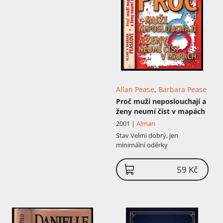
Allan Pease
,
Barbara Pease
Proč muži neposlouchají a
ženy neumí číst v mapách
2001 |
Alman
Stav
Velmi dobrý, jen
minimální oděrky
59 Kč