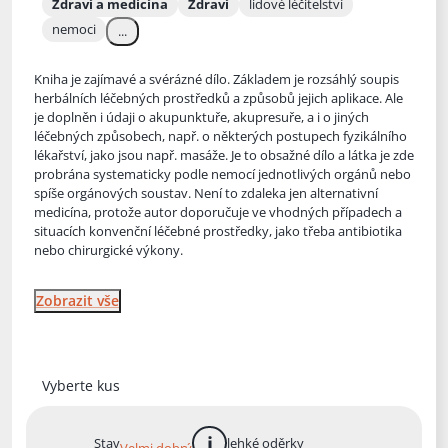
Zdraví a medicína
Zdraví
lidové léčitelství
nemoci
...
Kniha je zajímavé a svérázné dílo. Základem je rozsáhlý soupis
herbálních léčebných prostředků a způsobů jejich aplikace. Ale
je doplněn i údaji o akupunktuře, akupresuře, a i o jiných
léčebných způso
bech, např. o některých postupech fyzikálního
lékařství, jako jsou např. masáže. Je to obsažné dílo a látka je zde
probrána systematicky podle nemocí jednotlivých orgánů nebo
spíše orgánových soustav. Není to zdaleka jen alternativní
medicína, protože autor doporučuje ve vhodných případech a
situacích konvenční léčebné prostředky, jako třeba antibiotika
nebo chirurgické výkony.
Zobrazit vše
Vyberte kus
Stav
lehké oděrky