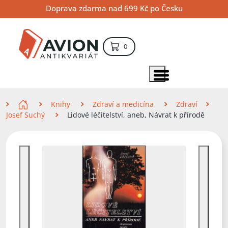
Přejít
Přejít
Přejít
Doprava zdarma nad 699 Kč po Česku
na
na
na
hlavní
hlavní
vyhledávání
obsah
navigaci
položek – košík
0
Vyhledávání
hledat
Zobrazit položky menu
Zde se nacházíte
Knihy
Zdraví a medicína
Zdraví
Josef Suchý
Lidové léčitelství, aneb, Návrat k přírodě