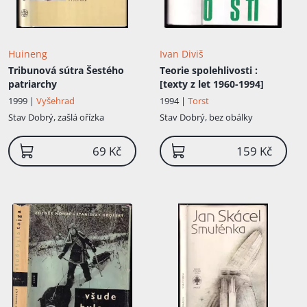
Huineng
Ivan Diviš
Tribunová sútra Šestého
Teorie spolehlivosti
:
patriarchy
[texty z let 1960-1994]
1999 |
Vyšehrad
1994 |
Torst
Stav
Dobrý, zašlá ořízka
Stav
Dobrý, bez obálky
69 Kč
159 Kč