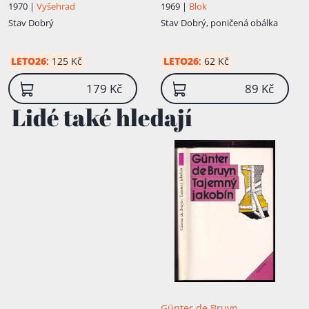
1970 |
Vyšehrad
1969 |
Blok
Stav
Dobrý
Stav
Dobrý, poničená obálka
LETO26
:
125 Kč
LETO26
:
62 Kč
179 Kč
89 Kč
Lidé také hledají
Günter de Bruyn