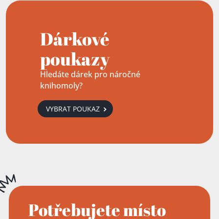
Dárkové
poukazy
Hledáte dárek pro náročné
knihomoly?
VYBRAT POUKAZ
Potřebujete místo