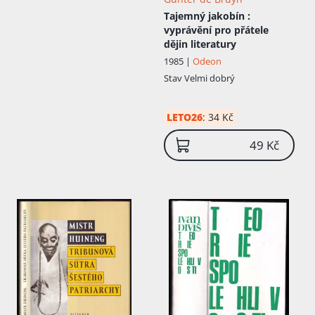
Tajemný jakobín
:
vyprávění pro přátele
dějin literatury
1985 |
Odeon
Stav
Velmi dobrý
LETO26
:
34 Kč
49 Kč