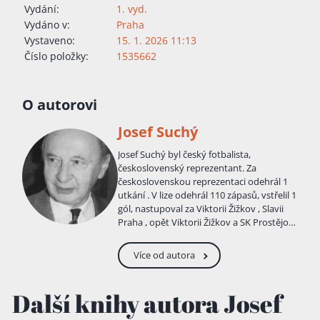
Vydání:
1. vyd.
Vydáno v:
Praha
Vystaveno:
15. 1. 2026 11:13
Číslo položky:
1535662
O autorovi
Josef Suchý
Josef Suchý byl český fotbalista,
československý reprezentant. Za
československou reprezentaci odehrál 1
utkání . V lize odehrál 110 zápasů, vstřelil 1
gól, nastupoval za Viktorii Žižkov , Slavii
Praha , opět Viktorii Žižkov a SK Prostějov .
Mistr Československa z roku 1930, titul
získal se Slavií Praha.
Více od autora
Další knihy autora Josef