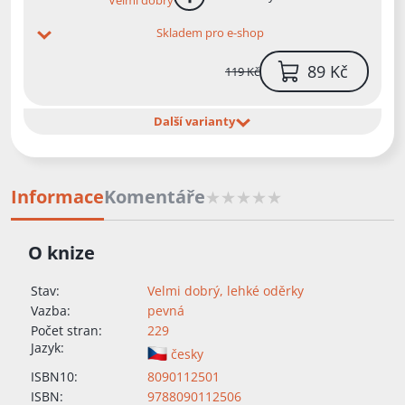
Velmi dobrý
více informací
Skladem pro e-shop
89 Kč
119 Kč
Další varianty
Informace
Komentáře
O knize
Stav:
Velmi dobrý, lehké oděrky
Vazba:
pevná
Počet stran:
229
Jazyk:
česky
ISBN10:
8090112501
ISBN:
9788090112506