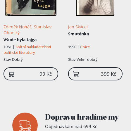
Zdeněk Noháč
,
Stanislav
Jan Skácel
Oborský
Smuténka
Všude byla tajga
1990 |
Práce
1961 |
Státní nakladatelství
politické literatury
Stav
Dobrý
Stav
Velmi dobrý
99 Kč
399 Kč
Dopravu hradíme my
Přidáno do košíku!
Objednávkám nad 699 Kč