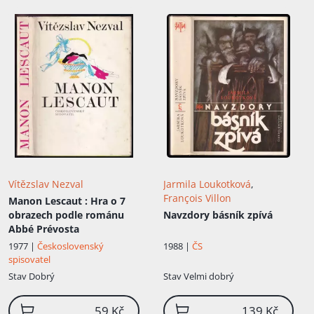
Vítězslav Nezval
Jarmila Loukotková
,
François Villon
Manon Lescaut
: Hra o 7
obrazech podle románu
Navzdory básník zpívá
Abbé Prévosta
1988 |
ČS
1977 |
Československý
spisovatel
Stav
Dobrý
Stav
Velmi dobrý
59 Kč
139 Kč