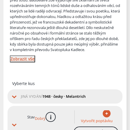
před soud. Baudelaire zde vyjadřuje své zklamání ze světa
rozehráváním temných
tónů lidské duše a odhalováním věcí, od
kterých se lidé raději odvracejí. Představuje i svou poetiku, která
upřednostňuje dokonalou, hladkou a odtažitou krásu před
přirozeností, jež ve francouzské dekadentní a symbolistické
literatuře rezonovala ještě dlouhá desetiletí. Dílo neskutečně
náročné po obsahové i formální stránce se stalo těžkým
oříškem pro řadu českých překladatelů, zde jej po dlouhé době,
kdy sbírka byla dostupná pouze jako neúplný výběr, přinášíme
v kompletním převodu Svatopluka Kadlece.
Zobrazit vše
Vyberte kus
1948 · česky · Melantrich
JINÁ VYDÁNÍ
Stav
Dobrý
více informací
Vytvořit poptávku