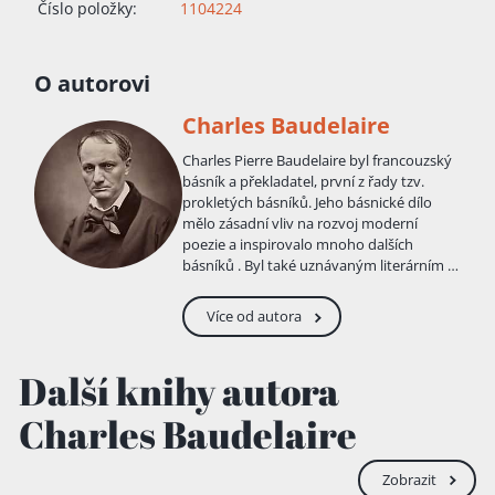
Číslo položky:
1104224
O autorovi
Charles Baudelaire
Charles Pierre Baudelaire byl francouzský
básník a překladatel, první z řady tzv.
prokletých básníků. Jeho básnické dílo
mělo zásadní vliv na rozvoj moderní
poezie a inspirovalo mnoho dalších
básníků . Byl také uznávaným literárním a
uměleckým kritikem. Narodil se 9. dubna
1821 v Paříži. Matce Caroline bylo 27 let,
Více od autora
otec Joseph-François měl 62 let a bylo to
jeho druhé manželství. Charles měl
nevlastního bratra Clauda Alphonse, který
Další knihy autora
byl o šestnáct let starší. Jeho otec byl kněz,
po revoluci byl vychovatelem a
Charles Baudelaire
úředníkem, zemřel v r. 1827. Matka,
kterou velmi miloval, se po dvou letech
znovu provdala za důstojníka Jacquese
Zobrazit