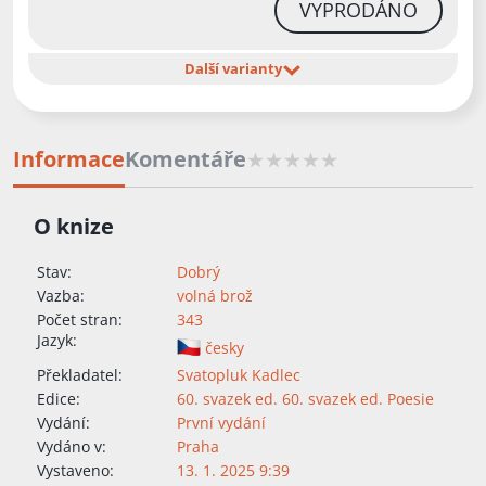
VYPRODÁNO
Další varianty
Informace
Komentáře
O knize
Stav:
Dobrý
Vazba:
volná brož
Počet stran:
343
Jazyk:
česky
Překladatel:
Svatopluk Kadlec
Edice:
60. svazek ed. 60. svazek ed. Poesie
Vydání:
První vydání
Vydáno v:
Praha
Vystaveno:
13. 1. 2025 9:39