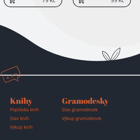
79 Kč
59 Kč
Knihy
Gramodesky
Poptávka knih
Stav gramodesek
Stav knih
Výkup gramodesek
Výkup knih