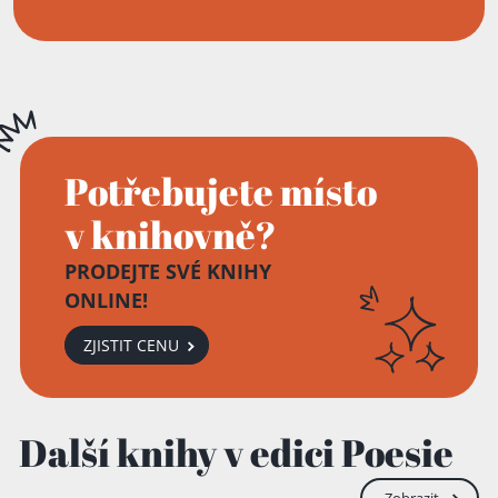
Potřebujete místo
v knihovně?
PRODEJTE SVÉ KNIHY
ONLINE!
Přidáno do košíku!
ZJISTIT CENU
Další knihy v edici Poesie
Zobrazit