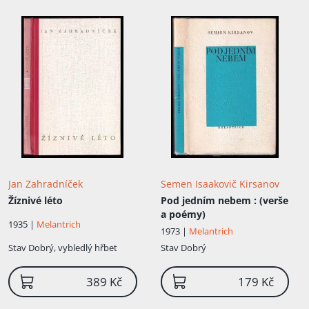
Jan Zahradníček
Semen Isaakovič Kirsanov
Žíznivé léto
Pod jedním nebem
: (verše
a poémy)
1935 |
Melantrich
1973 |
Melantrich
Stav
Dobrý, vybledlý hřbet
Stav
Dobrý
389 Kč
179 Kč