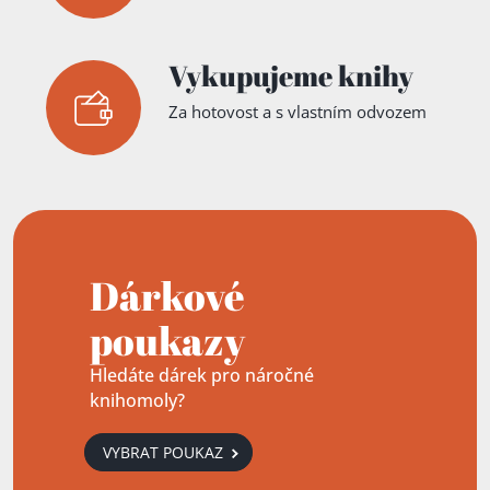
Vykupujeme knihy
Za hotovost a s vlastním odvozem
Dárkové
poukazy
Hledáte dárek pro náročné
knihomoly?
VYBRAT POUKAZ