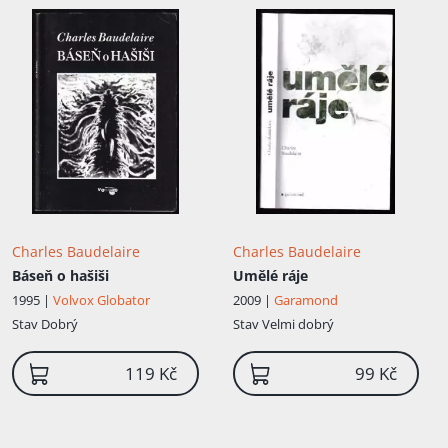
To se nelíbilo nevlastnímu otci, který z
něho chtěl mít vojáka nebo diplomata. Na
radu bratra Alphonse se zapsal na
právnickou fakultu. Studium ho však
nebavilo. Vedl bouřlivý život, stýkal se s
pařížskou bohémou v latinské čtvrti.
Utrácel peníze z kapesného od rodičů a
dělal dl...
Charles Baudelaire
Charles Baudelaire
Báseň o hašiši
Umělé ráje
1995 |
Volvox Globator
2009 |
Garamond
Stav
Dobrý
Stav
Velmi dobrý
119 Kč
99 Kč