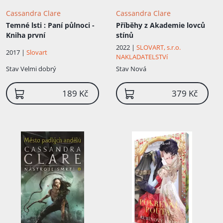
Cassandra Clare
Cassandra Clare
Temné lsti
: Paní půlnoci -
Příběhy z Akademie lovců
Kniha první
stínů
2022 |
SLOVART, s.r.o.
2017 |
Slovart
NAKLADATELSTVí
Stav
Velmi dobrý
Stav
Nová
Přidáno do košíku!
189 Kč
379 Kč