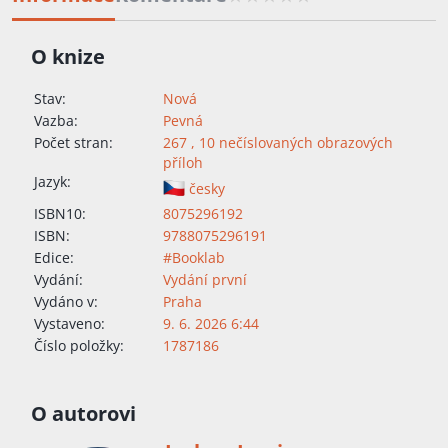
O knize
Stav:
Nová
Vazba:
Pevná
Počet stran:
267 , 10 nečíslovaných obrazových
příloh
Jazyk:
česky
ISBN10:
8075296192
ISBN:
9788075296191
Edice:
#Booklab
Vydání:
Vydání první
Vydáno v:
Praha
Vystaveno:
9. 6. 2026 6:44
Číslo položky:
1787186
O autorovi