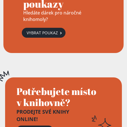
poukazy
Hledáte dárek pro náročné
knihomoly?
VYBRAT POUKAZ
Potřebujete místo
v knihovně?
PRODEJTE SVÉ KNIHY
ONLINE!