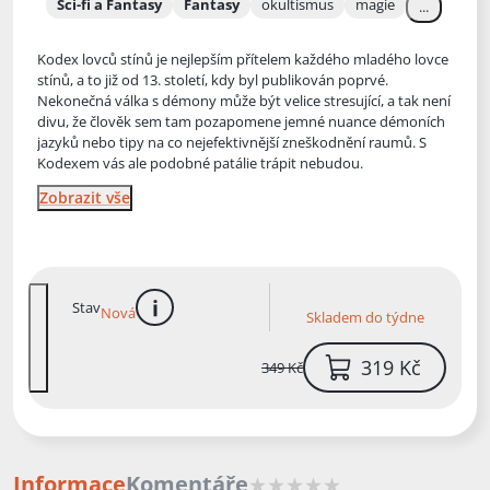
Sci-fi a Fantasy
Fantasy
okultismus
magie
...
Kodex lovců stínů je nejlepším přítelem každého mladého lovce
stínů, a to již od 13. století, kdy byl publikován poprvé.
Nekonečná válka s démony může být velice stresující, a tak není
divu, že člověk
sem tam pozapomene jemné nuance démoních
jazyků nebo tipy na co nejefektivnější zneškodnění raumů. S
Kodexem vás ale podobné patálie trápit nebudou.
Zobrazit vše
Stav
Nová
Skladem do týdne
více informací
319 Kč
349 Kč
Informace
Komentáře