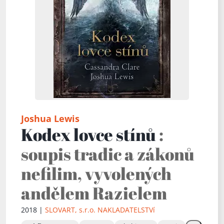
Joshua Lewis
Kodex lovce stínů
:
soupis tradic a zákonů
nefilim, vyvolených
andělem Razielem
2018 |
SLOVART, s.r.o. NAKLADATELSTVí