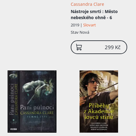
Cassandra Clare
Nástroje smrti
: Město
nebeského ohně - 6
2019 |
Slovart
Stav
Nová
299 Kč