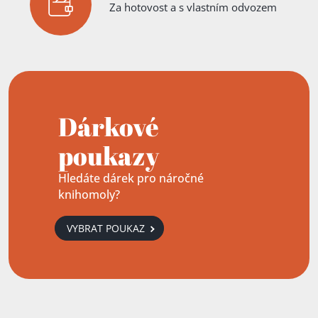
Za hotovost a s vlastním odvozem
Dárkové
poukazy
Hledáte dárek pro náročné
knihomoly?
VYBRAT POUKAZ