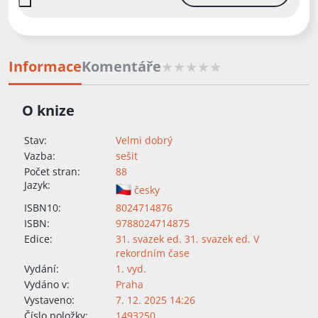
Informace
Komentáře
O knize
Stav:
Velmi dobrý
Vazba:
sešit
Počet stran:
88
Jazyk:
česky
ISBN10:
8024714876
ISBN:
9788024714875
Edice:
31. svazek ed. 31. svazek ed. V
rekordním čase
Vydání:
1. vyd.
Vydáno v:
Praha
Vystaveno:
7. 12. 2025 14:26
Číslo položky:
1493250