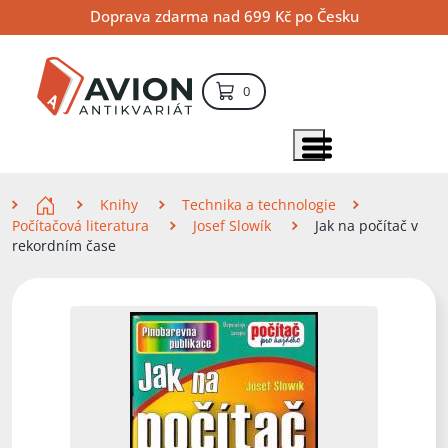
Přejít
Přejít
Přejít
Doprava zdarma nad 699 Kč po Česku
na
na
na
hlavní
hlavní
vyhledávání
obsah
navigaci
položek – košík
0
Vyhledávání
hledat
Zobrazit položky menu
Zde se nacházíte
Knihy
Technika a technologie
Počítačová literatura
Josef Slowík
Jak na počítač v
rekordním čase