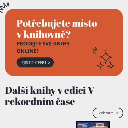
Potřebujete místo
v knihovně?
PRODEJTE SVÉ KNIHY
ONLINE!
ZJISTIT CENU
Další knihy v edici V
rekordním čase
Zobrazit