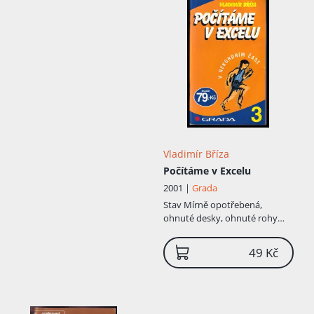
Přidáno do košíku!
Vladimír Bříza
Počítáme v Excelu
2001 |
Grada
Stav
Mírně opotřebená,
ohnuté desky, ohnuté rohy
stránek
49 Kč