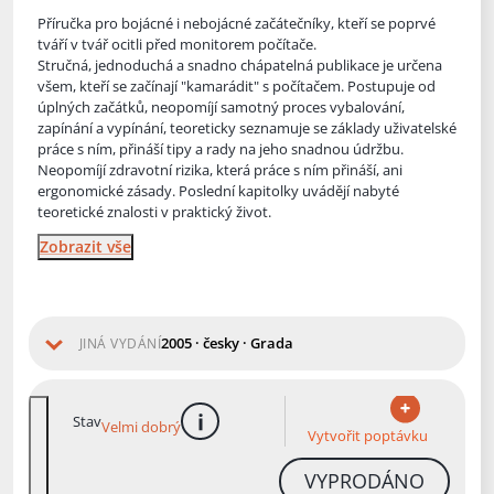
Příručka pro bojácné i nebojácné začátečníky, kteří se poprvé
tváří v tvář ocitli před monitorem počítače.
Stručná, jednoduchá a snadno chápatelná publikace je určena
všem, kteří se začínají "kamar
ádit" s počítačem. Postupuje od
úplných začátků, neopomíjí samotný proces vybalování,
zapínání a vypínání, teoreticky seznamuje se základy uživatelské
práce s ním, přináší tipy a rady na jeho snadnou údržbu.
Neopomíjí zdravotní rizika, která práce s ním přináší, ani
ergonomické zásady. Poslední kapitolky uvádějí nabyté
teoretické znalosti v praktický život.
Zobrazit vše
2005 · česky · Grada
JINÁ VYDÁNÍ
Stav
Velmi dobrý
více informací
Vytvořit poptávku
VYPRODÁNO