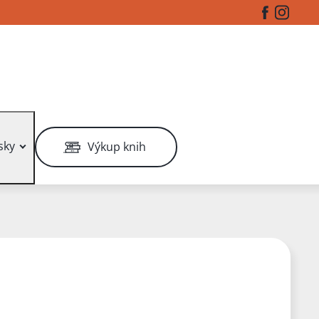
Facebook
Instag
sky
Výkup knih