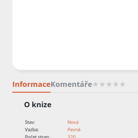
Informace
Komentáře
O knize
Stav:
Nová
Vazba:
Pevná
Počet stran:
320