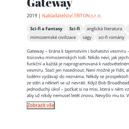
Gateway
2019 |
Nakladatelství TRITON,s.r.o.
Sci-fi a Fantasy
Sci-fi
anglická literatura
mimozemské civilizace
ságy
sci-fi romány
Gateway – brána k tajemstvím i bohatství vesmíru – 
tisícovku mimozemských lodí. Nikdo neví, jak jejich 
funkční a každá je naprogramovaná k nadsvětelné
vesmíru. Stačí jen nasedn
out. Není možné je řídit, a
loděmi vydávají do neznáma. Někdy se prospektoři vr
ze stěn a někteří se už nevrátí. Když Bob Broadhea
jednoduchý úkol – počkat si na misi, která v něm vz
aby už nikdy nemusel letět znovu. Nevyšlo mu to. 
Zobrazit vše