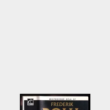
nejdůležitější je 
zejména jejich an
ovládaném reklam
vydal Pohl ještě j
antologii Critical
románu Obchodníci