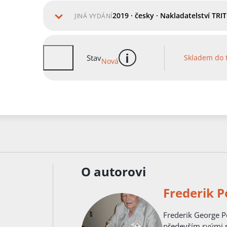
2019 · česky · Nakladatelství TRIT
JINÁ VYDÁNÍ
Stav
Skladem do 
Nová
více informací
O autorovi
Frederik P
Frederik George Pohl byl americký autor science fic
především svými r