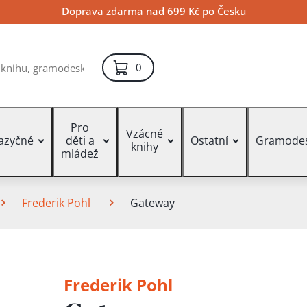
Doprava zdarma nad 699 Kč po Česku
položek – košík
0
Pro
Vzácné
jazyčné
děti a
Ostatní
Gramode
knihy
mládež
Frederik Pohl
Gateway
Frederik Pohl