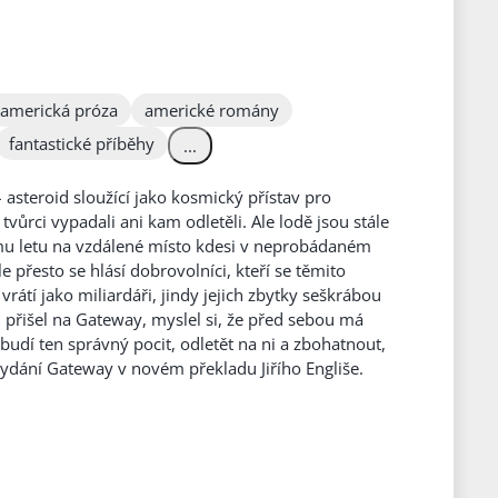
americká próza
americké romány
fantastické příběhy
...
asteroid sloužící jako kosmický přístav pro
tvůrci vypadali ani kam odletěli. Ale lodě jsou stále
mu letu na vzdálené místo kdesi v neprobádaném
le přesto se hlásí dobrovolníci, kteří se těmito
átí jako miliardáři, jindy jejich zbytky seškrábou
d přišel na Gateway, myslel si, že před sebou má
budí ten správný pocit, odletět na ni a zbohatnout,
Vydání Gateway v novém překladu Jiřího Engliše.