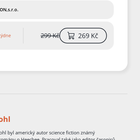
ON,s.r.o.
269 Kč
299 Kč
týdne
ohl
tion známý
omány o Heechee. Pracoval také jako editor časopisů