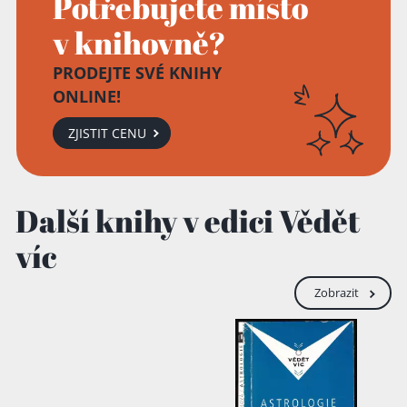
Potřebujete místo
v knihovně?
PRODEJTE SVÉ KNIHY
ONLINE!
ZJISTIT CENU
Další knihy v edici Vědět
víc
Zobrazit