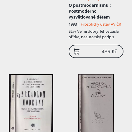
lokálně . Je potřeba zachovávat čistotu
O postmodernismu
:
jednotlivých jazykových her, aby
Postmoderno
nedocházelo k jejich vzájemné záměně.
vysvětlované dětem
Každá hra má svá specifická pravidla,
která mohou být analyzována podle
1993 |
Filosofický ústav AV ČR
způsobů, jakými lze mezi sebou
Stav
Velmi dobrý, lehce zašlá
propojovat jednotlivá tvrzení. Jazykové
ořízka, neautorský podpis
hry jsou tedy heterogenní a
nesouměřitelné. Lidská svoboda přitom
439 Kč
spočívá ve schopnosti hrát tyto hry stále
novými způsoby, jejich konec je tedy
otevřený. Jinými slovy můžeme říci, že
podle Lyotarda je nutno opustit hledání
univerzálního konse...