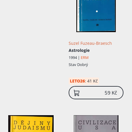
Suzel Fuzeau-Braesch
Astrologie
1994 |
ERM
Stav
Dobrý
Přidáno do košíku!
LETO26
:
41 Kč
59 Kč