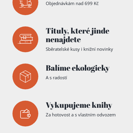
Objednávkám nad 699 Kč
Tituly,
které jinde
nenajdete
Sběratelské kusy i knižní novinky
Balíme ekologicky
A s radostí
Vykupujeme knihy
Za hotovost a s vlastním odvozem