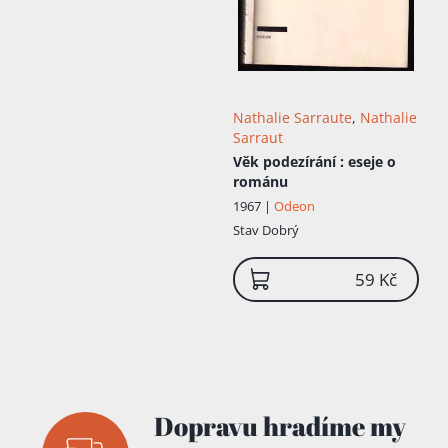
Nathalie Sarraute
,
Nathalie
Sarraut
Věk podezírání
: eseje o
románu
1967 |
Odeon
Stav
Dobrý
59 Kč
Dopravu hradíme my