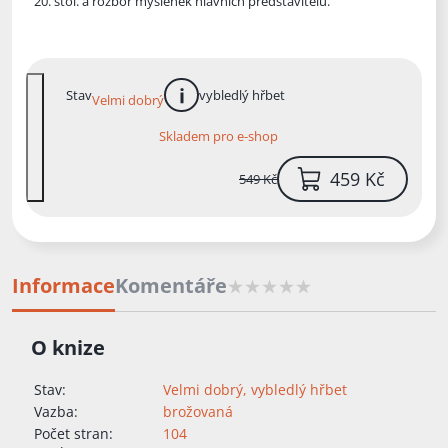
20. stol. a rozbor myšlenek hlavních představitelů.
Stav
vybledlý hřbet
Velmi dobrý
více informací
Skladem pro e-shop
459 Kč
549 Kč
Informace
Komentáře
O knize
Stav:
Velmi dobrý, vybledlý hřbet
Vazba:
brožovaná
Počet stran:
104