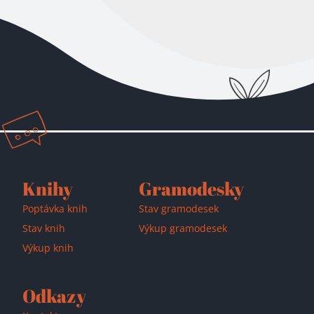
Knihy
Gramodesky
Poptávka knih
Stav gramodesek
Stav knih
Výkup gramodesek
Výkup knih
Odkazy