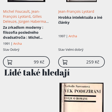
Michel Foucault
,
Jean-
Jean-François Lyotard
François Lyotard
,
Gilles
Hrobka intelektuála a iné
Deleuze
,
Jürgen Habermas
,
články
Richard Rorty
,
Paul K
Za zrkadlom moderny
:
Feyerabend
,
Karl Otto Apel
,
filozofia posledného
1997 |
Archa
Gianni Vattimo
dvadsaťročia : Michel
Foucault, Jean Francois
1991 |
Archa
Lyotard, Gilles Deleuze,
Stav
Dobrý
Stav
Velmi dobrý
Gianni Vattimo, Paul K.
Feyerabend, Richard
99 Kč
259 Kč
Rorty, Karl-Otto
Apel,Jürgen Habermas
Lidé také hledají