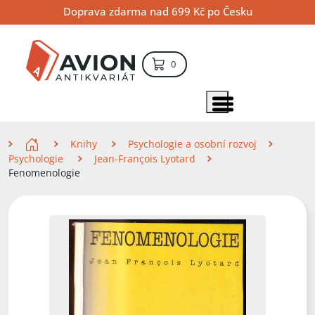
Přejít
Přejít
Přejít
Doprava zdarma nad 699 Kč po Česku
na
na
na
hlavní
hlavní
vyhledávání
obsah
navigaci
položek – košík
0
Vyhledávání
hledat
Zobrazit položky menu
Zde se nacházíte
Knihy
Psychologie a osobní rozvoj
Psychologie
Jean-François Lyotard
Fenomenologie