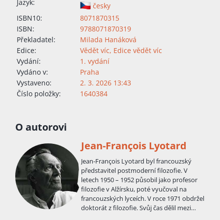
Jazyk:
česky
ISBN10:
8071870315
ISBN:
9788071870319
Překladatel:
Milada Hanáková
Edice:
Vědět víc
,
Edice vědět víc
Vydání:
1. vydání
Vydáno v:
Praha
Vystaveno:
2. 3. 2026 13:43
Číslo položky:
1640384
O autorovi
Jean-François Lyotard
Jean-François Lyotard byl francouzský
představitel postmoderní filozofie. V
letech 1950 – 1952 působil jako profesor
filozofie v Alžírsku, poté vyučoval na
francouzských lyceích. V roce 1971 obdržel
doktorát z filozofie. Svůj čas dělil mezi
univerzitní výuku na Sorboně a v Nanterre