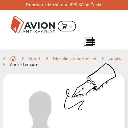
Přejít
Přejít
Přejít
Doprava zdarma nad 699 Kč po Česku
na
na
na
hlavní
hlavní
vyhledávání
obsah
navigaci
položek – košík
0
Vyhledávání
hledat
Zobrazit položky menu
Zde se nacházíte
Autoři
Filozofie a náboženství
Judaika
André Lemaire