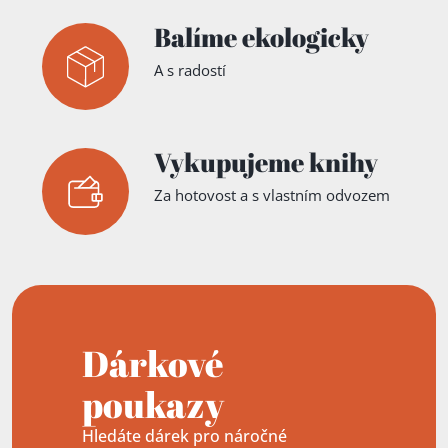
Balíme ekologicky
A s radostí
Vykupujeme knihy
Za hotovost a s vlastním odvozem
Dárkové
poukazy
Hledáte dárek pro náročné