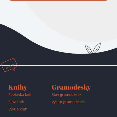
Přidáno do košíku!
Knihy
Gramodesky
Poptávka knih
Stav gramodesek
Stav knih
Výkup gramodesek
Výkup knih