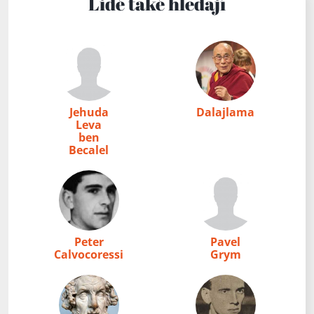
Lidé také hledají
Jehuda
Dalajlama
Leva
ben
Becalel
Peter
Pavel
Calvocoressi
Grym