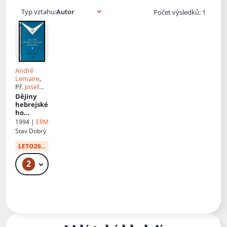
Typ vztahu:
Počet výsledků: 1
André
Lemaire
,
Př.
Josef
Mlejnek
Dějiny
hebrejské
ho
národa
1994 |
ERM
Stav
Dobrý
LETO26
od:
10 Kč
2
49 Kč