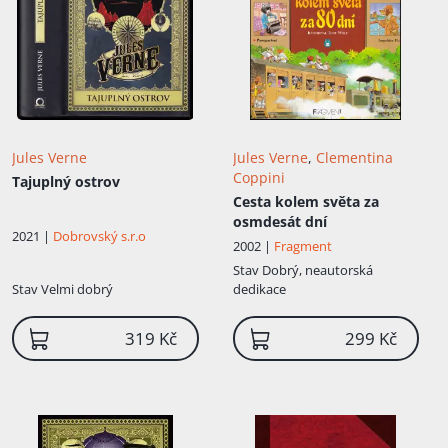
budoucno...
Jules Verne
Jules Verne
,
Clementina
Coppini
Tajuplný ostrov
Cesta kolem světa za
osmdesát dní
2021 |
Dobrovský s.r.o
2002 |
Fragment
Stav
Dobrý, neautorská
Stav
Velmi dobrý
dedikace
319 Kč
299 Kč