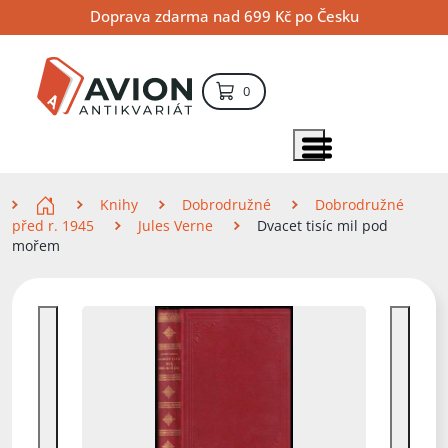
Přejít
Přejít
Přejít
Doprava zdarma nad 699 Kč po Česku
na
na
na
hlavní
hlavní
vyhledávání
obsah
navigaci
položek – košík
0
Vyhledávání
hledat
Zobrazit položky menu
Zde se nacházíte
Knihy
Dobrodružné
Dobrodružné
před r. 1945
Jules Verne
Dvacet tisíc mil pod
mořem