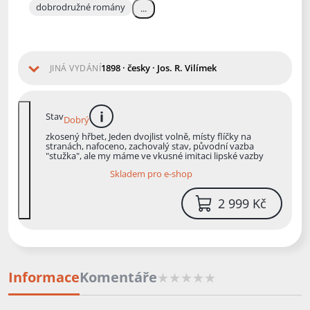
dobrodružné romány
...
1898 · česky · Jos. R. Vilímek
JINÁ VYDÁNÍ
Stav
Dobrý
více informací
zkosený hřbet, Jeden dvojlist volně, místy flíčky na
stranách, nafoceno, zachovalý stav, původní vazba
"stužka", ale my máme ve vkusné imitaci lipské vazby
Skladem pro e-shop
2 999 Kč
Informace
Komentáře