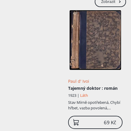
Zobrazit
Paul d' Ivoi
Tajemný doktor
: román
1923 |
Láth
Stav
Mírně opotřebená, Chybí
hřbet, vazba povolená,
Některé stránky volně, Horší
stav
69 Kč