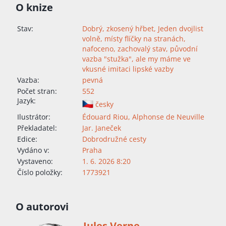
O knize
Stav:
Dobrý, zkosený hřbet, Jeden dvojlist
volně, místy flíčky na stranách,
nafoceno, zachovalý stav, původní
vazba "stužka", ale my máme ve
vkusné imitaci lipské vazby
Vazba:
pevná
Počet stran:
552
Jazyk:
česky
Ilustrátor:
Édouard Riou
,
Alphonse de Neuville
Překladatel:
Jar. Janeček
Edice:
Dobrodružné cesty
Vydáno v:
Praha
Vystaveno:
1. 6. 2026 8:20
Číslo položky:
1773921
O autorovi
Jules Verne