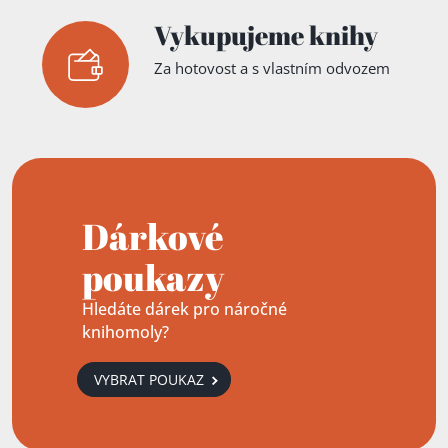
Vykupujeme knihy
Za hotovost a s vlastním odvozem
Dárkové
poukazy
Hledáte dárek pro náročné
knihomoly?
VYBRAT POUKAZ