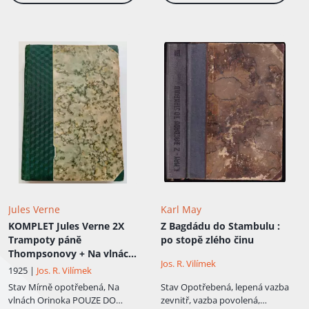
drží.
Jules Verne
Karl May
KOMPLET Jules Verne 2X
Z Bagdádu do Stambulu
:
Trampoty páně
po stopě zlého činu
Thompsonovy + Na vlnách
Jos. R. Vilímek
Orinoka
1925 |
Jos. R. Vilímek
Stav
Mírně opotřebená, Na
Stav
Opotřebená, lepená vazba
vlnách Orinoka POUZE DO
zevnitř, vazba povolená,