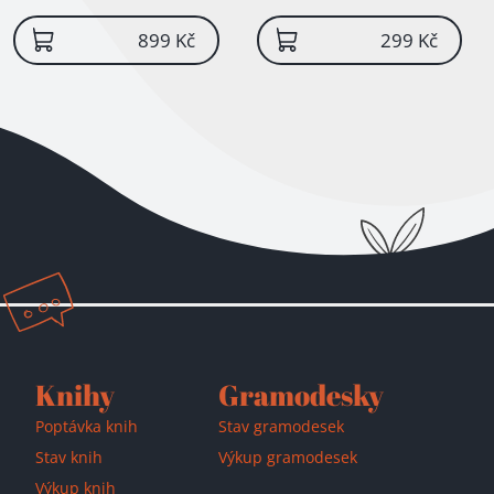
STRANY 170!, vazba se lehce
stránky volně, oděrky
rozlepuje, listy drží
899 Kč
299 Kč
Knihy
Gramodesky
Poptávka knih
Stav gramodesek
Stav knih
Výkup gramodesek
Výkup knih