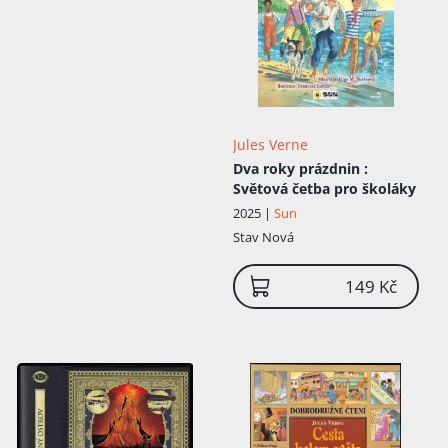
Další roky školy strávil v semináři Saint-
Donatien, který popsal ve svém
nedokončeném románu Kněz v roce 1839
. Roku 1839 se nechal – dle legendy –
najmout ve věku jedenácti let jako plavčík
na loď do Indie, jeho rodiče to však zjistili
a cestě zabránili. Údajně chtěl splnit slib a
dovézt sestřenici Caroline Tronsonové
Jules Verne
korálový náhrdelník. Otci musel slíbit, že
Dva roky prázdnin
:
od této doby bude cestovat jen ve svých
Světová četba pro školáky
snech. Dle jeho vzpomínek však tato
legenda nemusí být úplně mimo realitu –
2025 |
Sun
údajně nastoupil na palubu plachetnice,
Stav
Nová
důkladně ji prozkoumal a vše si „osahal“.
Mezi lety 1844 a 1846 navštěvoval s
149 Kč
bratrem Paulem Lycée Royal . Maturitu
složil 29. července 1846 v Rennes. Roku
1847 odjel Jules na žádost otce do Paříže
studovat práva. Zamiloval se do Rose
Herminie Arnaud Grossetière a začal
skládat první básně, ve kterých ji
opěvoval. Idylka měla bohužel krátké
trvání – rodiče Herminie těžce snášeli, že
o ni má zájem mladý student bez jisté