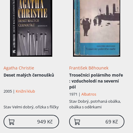
Agatha Christie
František Běhounek
Deset malých černoušků
Trosečníci polárního moře
: vzducholodí na severní
pól
2005 |
Knižní klub
1971 |
Albatros
Stav
Dobrý, potrhaná obálka,
Stav
Velmi dobrý, ořízka s flíčky
obálka s oděrkami
949 Kč
69 Kč