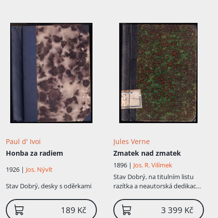
Paul d' Ivoi
Jules Verne
Honba za radiem
Zmatek nad zmatek
1896 |
Jos. R. Vilímek
1926 |
Jos. Nývlt
Stav
Dobrý, na titulním listu
Stav
Dobrý, desky s oděrkami
razítka a neautorská dedikace,
na listech stopy po čtení, flíčky,
několik listů vyspravených
189 Kč
3 399 Kč
lepenkou, knižní blok dobrře