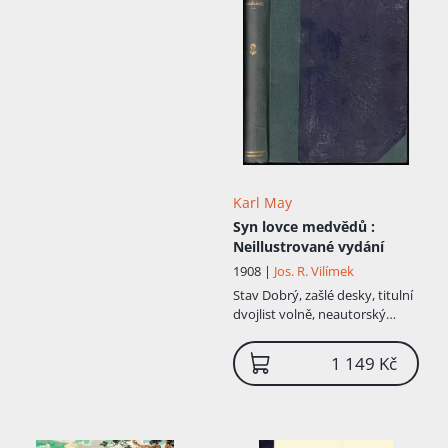
Karl May
Syn lovce medvědů
:
Neillustrované vydání
1908 |
Jos. R. Vilímek
Stav
Dobrý, zašlé desky, titulní
dvojlist volně, neautorský
podpis
1 149 Kč