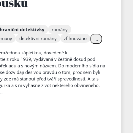
oušků
hraniční detektivky
romány
romány
detektivní romány
zfilmováno
...
 vražednou zápletkou, dovedené k
tie z roku 1939, vydávaná v češtině dosud pod
překladu a s novým názvem. Do moderního sídla na
 se dozvídají děsivou pravdu o tom, proč sem byli
 zde má stanout před tváří spravedlnosti. A ta s
igurka a s ní vyhasne život některého obviněného.
h…