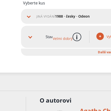
Vyberte kus
1988 · česky · Odeon
JINÁ VYDÁNÍ
Vyt
Stav
Velmi dobrý
více informací
Další va
O autorovi
Agatha Chr