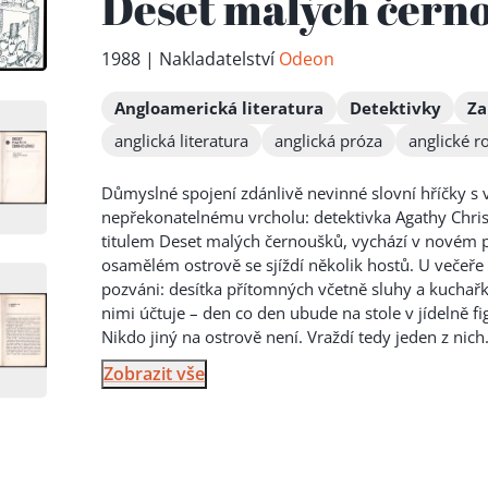
Deset malých čern
1988 | Nakladatelství
Odeon
Angloamerická literatura
Detektivky
Za
anglická literatura
anglická próza
anglické 
Důmyslné spojení zdánlivě nevinné slovní hříčky s
nepřekonatelnému vrcholu: detektivka Agathy Chris
titulem Deset malých černoušků, vychází v novém 
osamělém ostrově se sjíždí několik hostů. U ve
čeře
pozváni: desítka přítomných včetně sluhy a kuchařky
nimi účtuje – den co den ubude na stole v jídelně f
Nikdo jiný na ostrově není. Vraždí tedy jeden z nic
Zobrazit vše