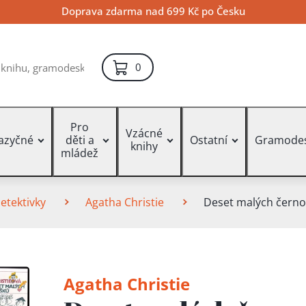
Doprava zdarma nad 699 Kč po Česku
položek – košík
0
Pro
Vzácné
jazyčné
děti a
Ostatní
Gramode
knihy
mládež
etektivky
Agatha Christie
Deset malých čern
Agatha Christie