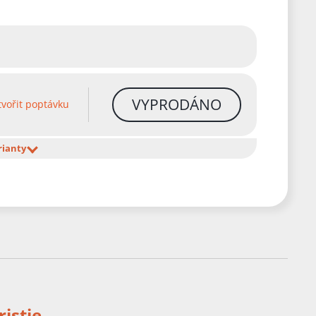
VYPRODÁNO
vořit poptávku
rianty
istie