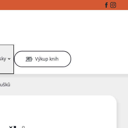
Facebook
Instag
sky
Výkup knih
oušků