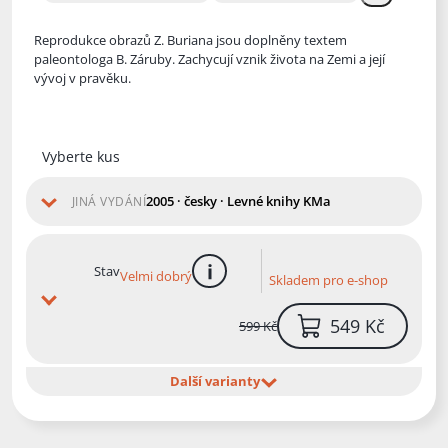
Reprodukce obrazů Z. Buriana jsou doplněny textem
paleontologa B. Záruby. Zachycují vznik života na Zemi a její
vývoj v pravěku.
Vyberte kus
2005 · česky · Levné knihy KMa
JINÁ VYDÁNÍ
Stav
Velmi dobrý
Skladem pro e-shop
více informací
549 Kč
599 Kč
Další varianty