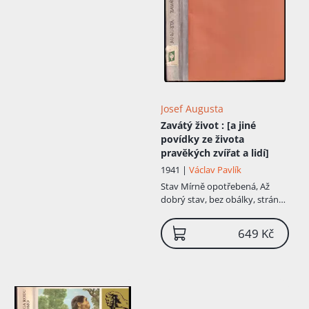
Josef Augusta
Zavátý život
: [a jiné
povídky ze života
pravěkých zvířat a lidí]
1941 |
Václav Pavlík
Stav
Mírně opotřebená, Až
dobrý stav, bez obálky, stránky
s fleky
649 Kč