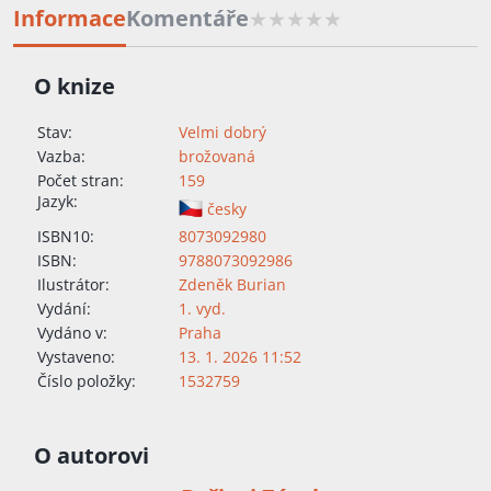
Informace
Komentáře
O knize
Stav:
Velmi dobrý
Vazba:
brožovaná
Počet stran:
159
Jazyk:
česky
ISBN10:
8073092980
ISBN:
9788073092986
Ilustrátor:
Zdeněk Burian
Vydání:
1. vyd.
Vydáno v:
Praha
Vystaveno:
13. 1. 2026 11:52
Číslo položky:
1532759
O autorovi