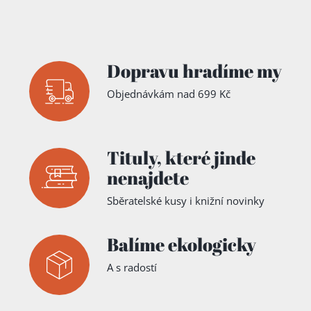
Dopravu hradíme my
Objednávkám nad 699 Kč
Přidáno do košíku!
Tituly,
které jinde
nenajdete
Sběratelské kusy i knižní novinky
Balíme ekologicky
A s radostí