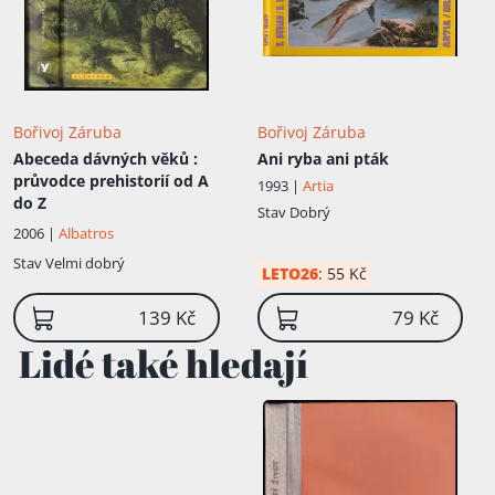
Bořivoj Záruba
Bořivoj Záruba
Abeceda dávných věků
:
Ani ryba ani pták
průvodce prehistorií od A
1993 |
Artia
do Z
Stav
Dobrý
2006 |
Albatros
Stav
Velmi dobrý
LETO26
:
55 Kč
139 Kč
79 Kč
Lidé také hledají