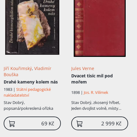
Jiří Kouřimský
,
Vladimír
Jules Verne
Bouška
Dvacet tisíc mil pod
Drahé kameny kolem nás
mořem
1983 |
Státní pedagogické
1898 |
Jos. R. Vilímek
nakladatelství
Stav
Dobrý,
Stav
Dobrý, zkosený hřbet,
popsaná/pokreslená ořízka
Jeden dvojlist volně, místy
flíčky na stranách, nafoceno,
zachovalý stav, původní vazba
69 Kč
2 999 Kč
"stužka", ale my máme ve
vkusné imitaci lipské vazby