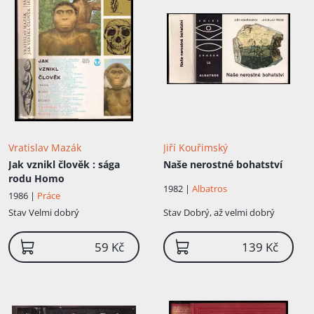
Vratislav Mazák
Jiří Kouřimský
Jak vznikl člověk
: sága
Naše nerostné bohatství
rodu Homo
1982 |
Albatros
1986 |
Práce
Stav
Velmi dobrý
Stav
Dobrý, až velmi dobrý
59 Kč
139 Kč