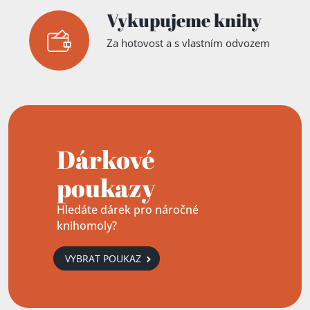
Vykupujeme knihy
Za hotovost a s vlastním odvozem
Dárkové
poukazy
Hledáte dárek pro náročné
knihomoly?
VYBRAT POUKAZ