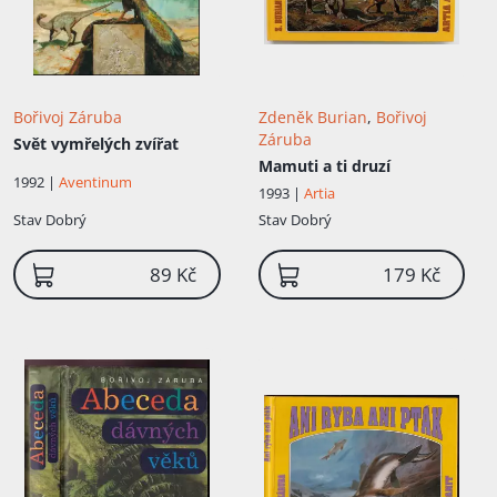
Bořivoj Záruba
Zdeněk Burian
,
Bořivoj
Záruba
Svět vymřelých zvířat
Mamuti a ti druzí
1992 |
Aventinum
1993 |
Artia
Stav
Dobrý
Stav
Dobrý
89 Kč
179 Kč