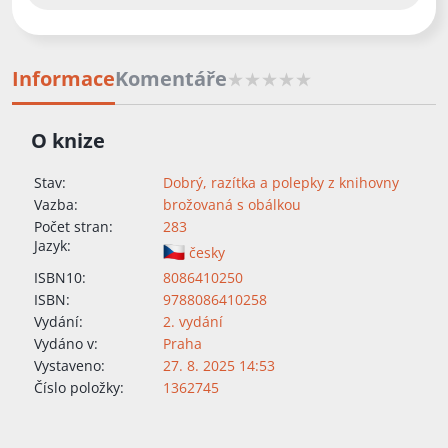
Informace
Komentáře
O knize
Stav:
Dobrý, razítka a polepky z knihovny
Vazba:
brožovaná s obálkou
Počet stran:
283
Jazyk:
česky
ISBN10:
8086410250
ISBN:
9788086410258
Vydání:
2. vydání
Vydáno v:
Praha
Vystaveno:
27. 8. 2025 14:53
Číslo položky:
1362745