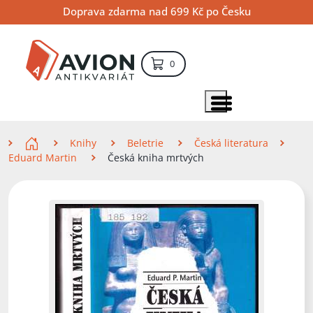
Přejít
Přejít
Přejít
Doprava zdarma nad 699 Kč po Česku
na
na
na
hlavní
hlavní
vyhledávání
obsah
navigaci
položek – košík
0
Vyhledávání
hledat
Zobrazit položky menu
Zde se nacházíte
Knihy
Beletrie
Česká literatura
Eduard Martin
Česká kniha mrtvých