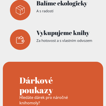
Balíme ekologicky
A s radostí
Vykupujeme knihy
Za hotovost a s vlastním odvozem
Dárkové
poukazy
Hledáte dárek pro náročné
knihomoly?