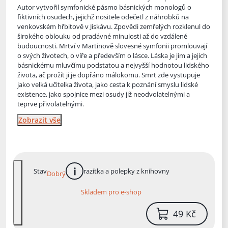
Autor vytvořil symfonické pásmo básnických monologů o
fiktivních osudech, jejichž nositel
e odečetl z náhrobků na
venkovském hřbitově v Jiskávu. Zpovědi zemřelých rozklenul do
širokého oblouku od pradávné minulosti až do vzdálené
budoucnosti. Mrtví v Martinově slovesné symfonii promlouvají
o svých životech, o víře a především o lásce. Láska je jim a jejich
básnickému mluvčímu podstatou a nejvyšší hodnotou lidského
života, ač prožít ji je dopřáno málokomu. Smrt zde vystupuje
jako velká učitelka života, jako cesta k poznání smyslu lidské
existence, jako spojnice mezi osudy již neodvolatelnými a
teprve přivolatelnými.
Zobrazit vše
Stav
razítka a polepky z knihovny
Dobrý
více informací
Skladem pro e-shop
49 Kč