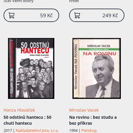
Stav
Velmi dobrý
hřbet
59 Kč
249 Kč
Honza Hlaváček
Miroslav Vacek
50 odstínů hantecu ; 50
Na rovinu
: bez studu a
chutí hantecu
bez příkras
2017 |
Nakladatelství Jota, s.r.o.
1994 |
Periskop