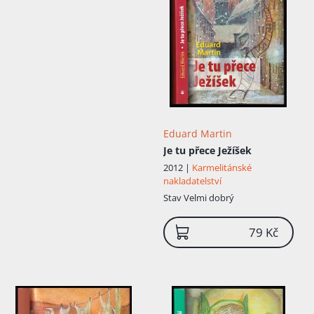
politických důvodů zrušena, přestoupil na
katedru dějin a teorie divadla / prof.
František Černý, prof. Miroslav Kouřil,
docentka orientálního divadla Dana
Kalvodová /. Studium ukončil doktorátem
v roce 1976 prací "F.X.Šalda – teoretik
divadla". Josef Nesvadba. Dominik Duka
Tomáš Baťa ml.. Už během studií začal
Petiška psát divadelní hry , psát prózu i
verše . Po dostudování se věnoval jak
Eduard Martin
psaní divadelních her, scénářů, tak i psaní
Je tu přece Ježíšek
veršů , divadelních her a próz .. Pro rozhlas
vytvořil na 600 prací různých žánrů, ...
2012 |
Karmelitánské
nakladatelství
Stav
Velmi dobrý
79 Kč