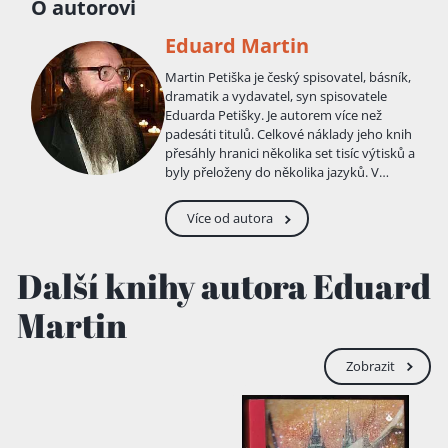
O autorovi
Eduard Martin
Martin Petiška je český spisovatel, básník,
dramatik a vydavatel, syn spisovatele
Eduarda Petišky. Je autorem více než
padesáti titulů. Celkové náklady jeho knih
přesáhly hranici několika set tisíc výtisků a
byly přeloženy do několika jazyků. V
současné době vycházejí také jako
audioknihy a elektronicky v edici
Více od autora
vybraných spisů Martina Petišky, z nichž
jsou některá k dispozici zdarma ke stažení
a patří k nejstahovanějším ebookům v
Další knihy autora Eduard
Google books. Základní a střední školu
vychodil v Brandýse nad Labem, kde také
Martin
v roce 1969 maturoval. Od dětství mohl
poznávat široký okruh otcových přátel a
připravovat se tak na literární dráhu.
Zobrazit
Později studoval na Filozofické fakultě
Univerzity Karlovy. srovnávací literatury
spolu se studiem slovanských jazyků .
Když byla katedra srovnávacích literatur z