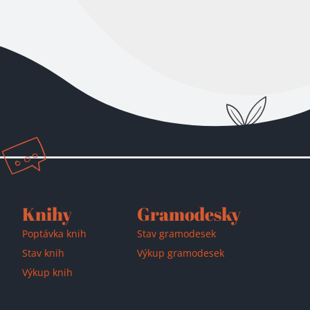
Knihy
Gramodesky
Poptávka knih
Stav gramodesek
Stav knih
Výkup gramodesek
Výkup knih