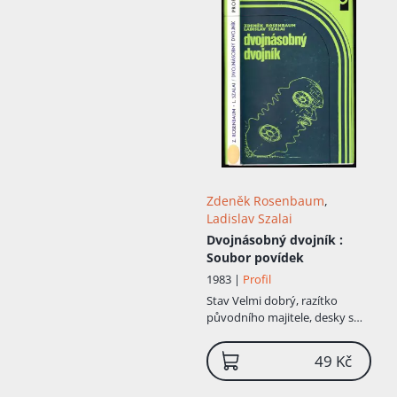
Zdeněk Rosenbaum
,
Ladislav Szalai
Dvojnásobný dvojník
:
Soubor povídek
1983 |
Profil
Stav
Velmi dobrý, razítko
původního majitele, desky s
polepkou
49 Kč