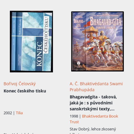
Bořivoj Čelovský
A. Č. Bhaktivédanta Swami
Prabhupáda
Konec českého tisku
Bhagavadgíta - taková,
jaká je
: s původními
sanskrtskými texty,
2002 |
Tilia
přepisem do latinského
1998 |
Bhaktivedanta Book
písma, českými
Trust
synonymy, překlady a :
Stav
Dobrý, lehce zkosený
podrobnými výklady