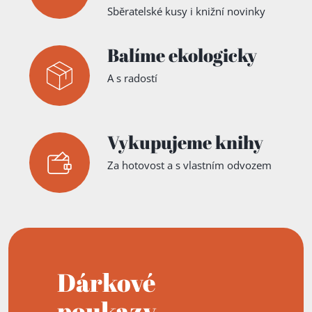
Sběratelské kusy i knižní novinky
Balíme ekologicky
A s radostí
Vykupujeme knihy
Za hotovost a s vlastním odvozem
Dárkové
poukazy