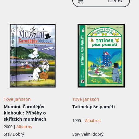
129 Kč
Lagerlöfové roku 1992. Komiksové stripy o
muminech vycházely na pokračování
nejprve krátce v časopise Ny Tid, od roku
1954 pak pravidelně vycházely především
v anglických novinách Evening News - po
roce 1960 sérii převzal Lars Jansson. Řady
1-4 vyšly česky jako Muminek - svazek
jedna, překl. Libuše a Luboš Trávníčkovi,
Praha: Argo, 2009.
Tove Jansson
Tove Jansson
Mumini. Čarodějův
Tatínek píše paměti
klobouk
: Příběhy o
skřítcích muminech
1995 |
Albatros
2000 |
Albatros
Stav
Dobrý
Stav
Velmi dobrý