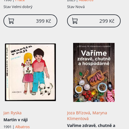
Stav
Velmi dobrý
Stav
Nová
399 Kč
299 Kč
Jan Ryska
Joza Břízová
,
Maryna
Klimentová
Martin v ráji
Vaříme zdravě, chutně a
1991 |
Albatros