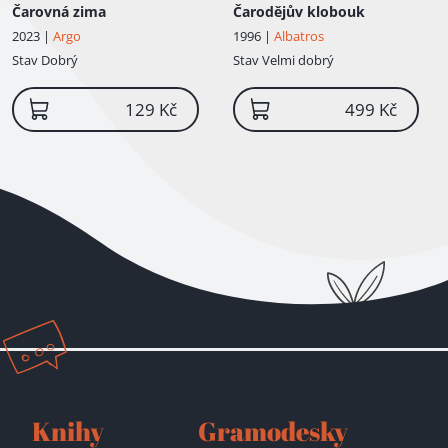
Čarovná zima
Čarodějův klobouk
2023 |
Argo
1996 |
Albatros
Stav
Dobrý
Stav
Velmi dobrý
129 Kč
499 Kč
Knihy
Gramodesky