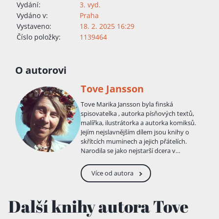
Vydání:
3. vyd.
Vydáno v:
Praha
Vystaveno:
18. 2. 2025 16:29
Číslo položky:
1139464
O autorovi
Tove Jansson
Tove Marika Jansson byla finská
spisovatelka , autorka písňových textů,
malířka, ilustrátorka a autorka komiksů.
Jejím nejslavnějším dílem jsou knihy o
skřítcích muminech a jejich přátelích.
Narodila se jako nejstarší dcera v
umělecké rodině sochaře Viktora Janssona
a grafičky a ilustrátorky Signe
Více od autora
Hammeearstenové-Janssonové. Její mladší
bratr Per Olof byl fotografem a nejmladší
Lars ilustrátorem - právě on se později
Další knihy autora Tove
výrazně podílel na rozvoji „muminího
odkazu“ a převzal po své sestře například