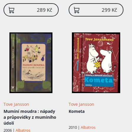
289 Kč
299 Kč
Tove Jansson
Tove Jansson
Muminí moudra
: nápady
Kometa
a průpovídky z muminího
údolí
2010 |
Albatros
2006 |
Albatros