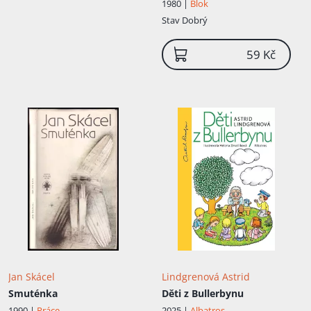
1980 |
Blok
Stav
Dobrý
59 Kč
Jan Skácel
Lindgrenová Astrid
Smuténka
Děti z Bullerbynu
1990 |
Práce
2025 |
Albatros