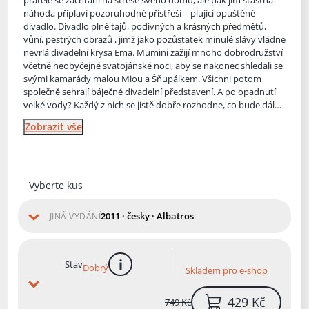
přátelé se zachrání na střeše svého domu, ale pak jim šťastná
náhoda připlaví pozoruhodn
é přístřeší – plující opuštěné
divadlo. Divadlo plné tajů, podivných a krásných předmětů,
vůní, pestrých obrazů , jimž jako pozůstatek minulé slávy vládne
nevrlá divadelní krysa Ema. Mumini zažijí mnoho dobrodružství
včetně neobyčejné svatojánské noci, aby se nakonec shledali se
svými kamarády malou Miou a Šňupálkem. Všichni potom
společně sehrají báječné divadelní představení. A po opadnutí
velké vody? Každý z nich se jistě dobře rozhodne, co bude dál…
Zobrazit vše
Vyberte kus
2011 · česky · Albatros
JINÁ VYDÁNÍ
Stav
Dobrý
Skladem pro e-shop
více informací
429 Kč
749 Kč