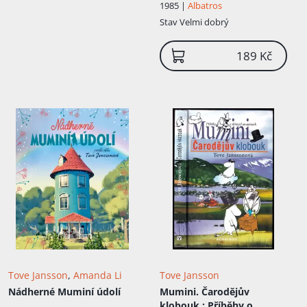
1985 |
Albatros
Stav
Velmi dobrý
189 Kč
Tove Jansson
,
Amanda Li
Tove Jansson
Nádherné Muminí údolí
Mumini. Čarodějův
klobouk
: Příběhy o