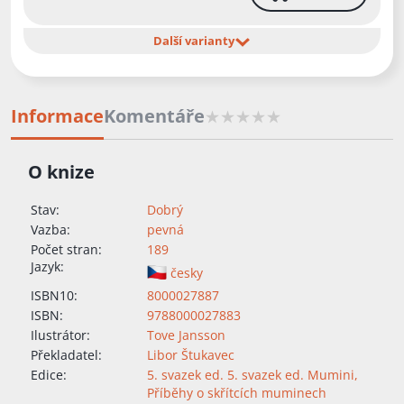
Další varianty
Informace
Komentáře
O knize
Stav:
Dobrý
Vazba:
pevná
Počet stran:
189
Jazyk:
česky
ISBN10:
8000027887
ISBN:
9788000027883
Ilustrátor:
Tove Jansson
Překladatel:
Libor Štukavec
Edice:
5. svazek ed. 5. svazek ed. Mumini
,
Příběhy o skřítcích muminech