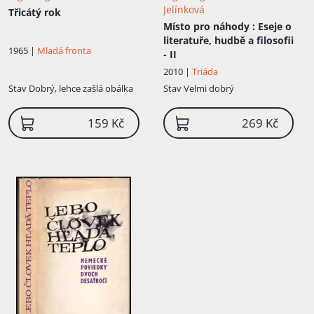
Jelínková
Třicátý rok
Místo pro náhody
: Eseje o
literatuře, hudbě a filosofii
1965 |
Mladá fronta
- II
2010 |
Triáda
Stav
Dobrý, lehce zašlá obálka
Stav
Velmi dobrý
159 Kč
269 Kč