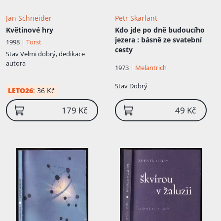
Jan Schneider
Petr Skarlant
Květinové hry
Kdo jde po dně budoucího
jezera
: básně ze svatební
1998 |
Torst
cesty
Stav
Velmi dobrý, dedikace
autora
1973 |
Melantrich
Stav
Dobrý
LETO26
:
36 Kč
179 Kč
49 Kč