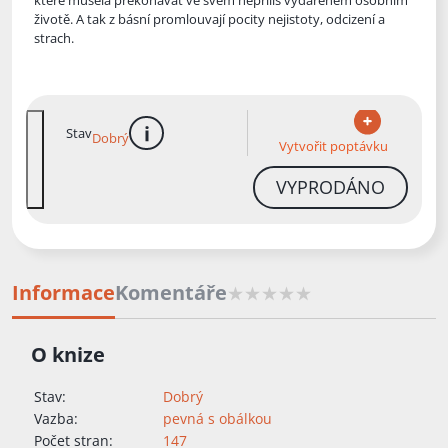
které musela překonávat ve svém nepříliš vydařeném osobním
životě. A tak
z básní promlouvají pocity nejistoty, odcizení a
strach.
Stav
Dobrý
více informací
Vytvořit poptávku
VYPRODÁNO
Informace
Komentáře
O knize
Stav:
Dobrý
Vazba:
pevná s obálkou
Počet stran:
147