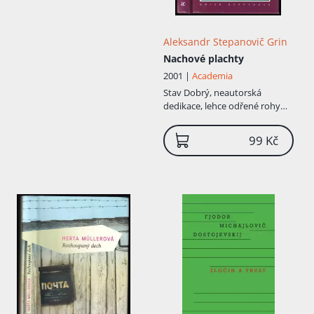
Aleksandr Stepanovič Grin
Nachové plachty
2001 |
Academia
Stav
Dobrý, neautorská
dedikace, lehce odřené rohy
desek
99 Kč