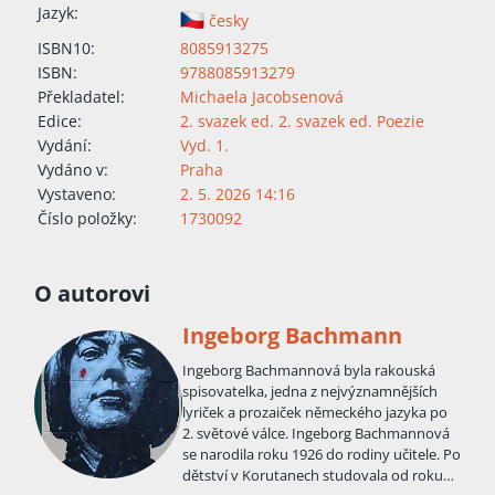
Jazyk:
česky
ISBN10:
8085913275
ISBN:
9788085913279
Překladatel:
Michaela Jacobsenová
Edice:
2. svazek ed. 2. svazek ed. Poezie
Vydání:
Vyd. 1.
Vydáno v:
Praha
Vystaveno:
2. 5. 2026 14:16
Číslo položky:
1730092
O autorovi
Ingeborg Bachmann
Ingeborg Bachmannová byla rakouská
spisovatelka, jedna z nejvýznamnějších
lyriček a prozaiček německého jazyka po
2. světové válce. Ingeborg Bachmannová
se narodila roku 1926 do rodiny učitele. Po
dětství v Korutanech studovala od roku