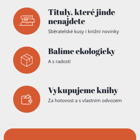
Tituly,
které jinde
nenajdete
Sběratelské kusy i knižní novinky
Balíme ekologicky
A s radostí
Vykupujeme knihy
Za hotovost a s vlastním odvozem