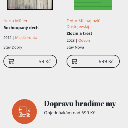
Herta Müller
Fedor Michajlovič
Dostojevskij
Rozhoupaný dech
Zločin a trest
2012 |
Mladá fronta
2023 |
Odeon
Stav
Dobrý
Stav
Nová
59 Kč
699 Kč
Dopravu hradíme my
Objednávkám nad 699 Kč