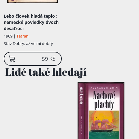
Lebo človek hľadá teplo
:
nemecké poviedky dvoch
desaťročí
1969 |
Tatran
Stav
Dobrý, až velmi dobrý
59 Kč
Lidé také hledají