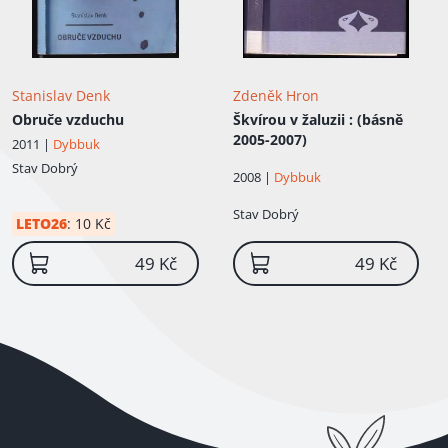
Stanislav Denk
Zdeněk Hron
Obruče vzduchu
Škvírou v žaluzii
: (básně
2005-2007)
2011 |
Dybbuk
Stav
Dobrý
2008 |
Dybbuk
Stav
Dobrý
LETO26
:
10 Kč
49 Kč
49 Kč