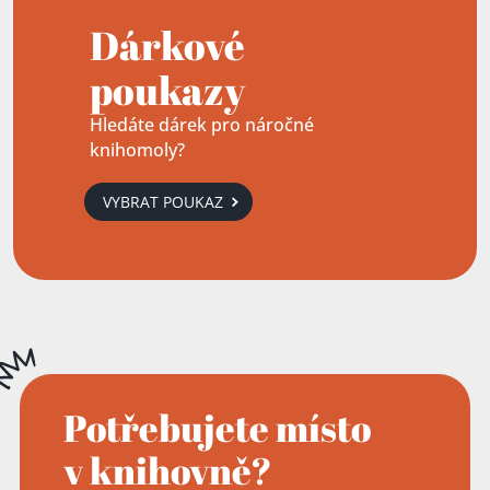
Dárkové
poukazy
Hledáte dárek pro náročné
knihomoly?
VYBRAT POUKAZ
Potřebujete místo
v knihovně?