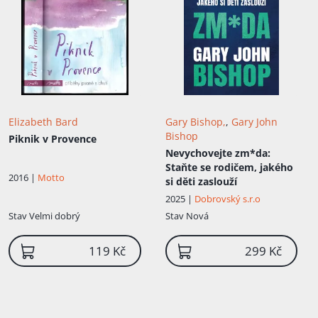
Elizabeth Bard
Gary Bishop,
,
Gary John
Bishop
Piknik v Provence
Nevychovejte zm*da:
Staňte se rodičem, jakého
2016 |
Motto
si děti zaslouží
2025 |
Dobrovský s.r.o
Stav
Velmi dobrý
Stav
Nová
119 Kč
299 Kč