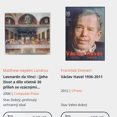
Matthew Hayden Landrus
František Emmert
Leonardo da Vinci
: [jeho
Václav Havel 1936-2011
život a dílo včetně 30
příloh se vzácnými
2012 |
CPress
faksimiliemi]
2006 |
Computer Press
Stav
Dobrý, prohnutý
ochranný obal
Stav
Velmi dobrý