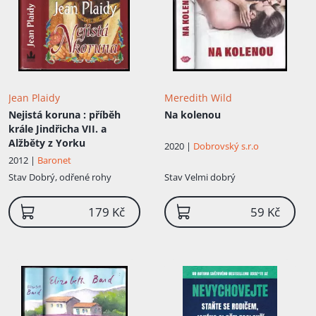
Jean Plaidy
Meredith Wild
Nejistá koruna
: příběh
Na kolenou
krále Jindřicha VII. a
Alžběty z Yorku
2020 |
Dobrovský s.r.o
2012 |
Baronet
Stav
Dobrý, odřené rohy
Stav
Velmi dobrý
179 Kč
59 Kč