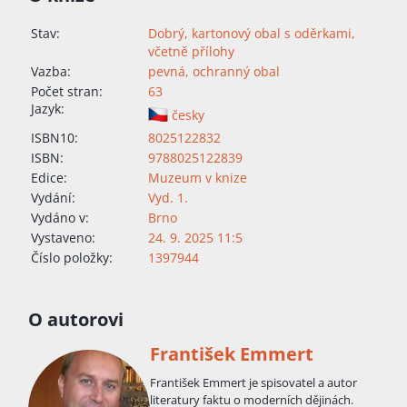
Stav:
Dobrý, kartonový obal s oděrkami,
včetně přílohy
Vazba:
pevná, ochranný obal
Počet stran:
63
Jazyk:
česky
ISBN10:
8025122832
ISBN:
9788025122839
Edice:
Muzeum v knize
Vydání:
Vyd. 1.
Vydáno v:
Brno
Vystaveno:
24. 9. 2025 11:5
Číslo položky:
1397944
O autorovi
František Emmert
František Emmert je spisovatel a autor
literatury faktu o moderních dějinách.