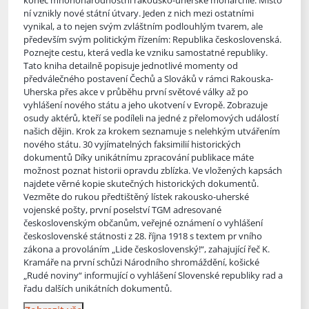
konec mnohonárodnostní rakousko-uherské monarchie. Místo
ní vznikly nové státní útv
ary. Jeden z nich mezi ostatními
vynikal, a to nejen svým zvláštním podlouhlým tvarem, ale
především svým politickým řízením: Republika československá.
Poznejte cestu, která vedla ke vzniku samostatné republiky.
Tato kniha detailně popisuje jednotlivé momenty od
předválečného postavení Čechů a Slováků v rámci Rakouska-
Uherska přes akce v průběhu první světové války až po
vyhlášení nového státu a jeho ukotvení v Evropě. Zobrazuje
osudy aktérů, kteří se podíleli na jedné z přelomových událostí
našich dějin. Krok za krokem seznamuje s nelehkým utvářením
nového státu. 30 vyjímatelných faksimilií historických
dokumentů Díky unikátnímu zpracování publikace máte
možnost poznat historii opravdu zblízka. Ve vložených kapsách
najdete věrné kopie skutečných historických dokumentů.
Vezměte do rukou předtištěný lístek rakousko-uherské
vojenské pošty, první poselství TGM adresované
československým občanům, veřejné oznámení o vyhlášení
československé státnosti z 28. října 1918 s textem pr vního
zákona a provoláním „Lide československý!“, zahajující řeč K.
Kramáře na první schůzi Národního shromáždění, košické
„Rudé noviny“ informující o vyhlášení Slovenské republiky rad a
řadu dalších unikátních dokumentů.