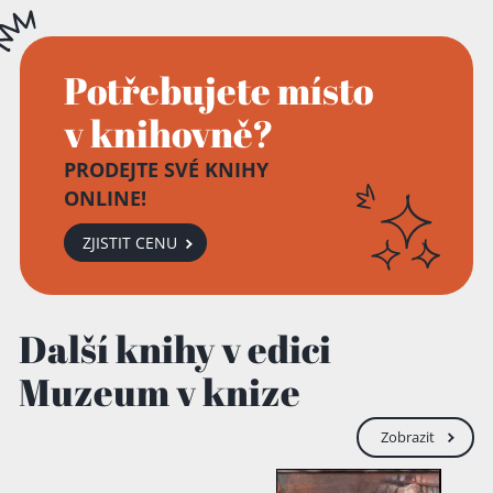
Potřebujete místo
v knihovně?
Přidáno do košíku!
PRODEJTE SVÉ KNIHY
ONLINE!
ZJISTIT CENU
Další knihy v edici
Muzeum v knize
Zobrazit