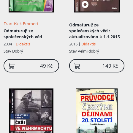
v knize – přehledně mapující klíčové
historické ...
František Emmert
Odmaturuj! ze
Odmaturuj! ze
společenských věd
:
společenských věd
aktualizováno k 1.1.2015
2004 |
Didaktis
2015 |
Didaktis
Stav
Dobrý
Stav
Velmi dobrý
49 Kč
149 Kč