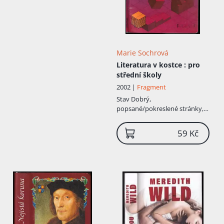
Marie Sochrová
Literatura v kostce
: pro
střední školy
2002 |
Fragment
Stav
Dobrý,
popsané/pokreslené stránky,
lehké oděrky na obálce
59 Kč