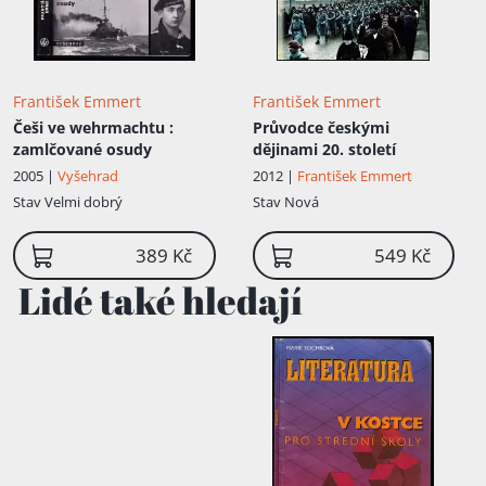
František Emmert
František Emmert
Češi ve wehrmachtu
:
Průvodce českými
zamlčované osudy
dějinami 20. století
2005 |
Vyšehrad
2012 |
František Emmert
Stav
Velmi dobrý
Stav
Nová
389 Kč
549 Kč
Lidé také hledají