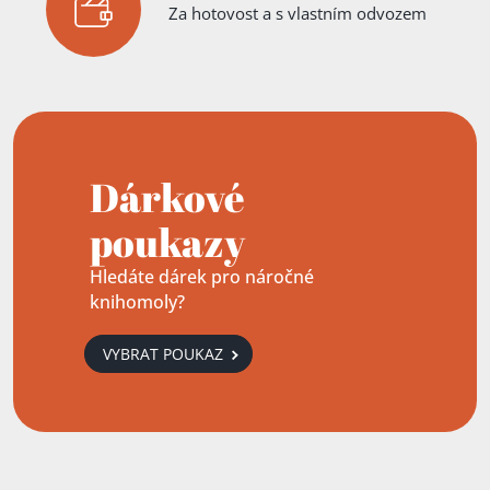
Za hotovost a s vlastním odvozem
Dárkové
poukazy
Hledáte dárek pro náročné
knihomoly?
VYBRAT POUKAZ