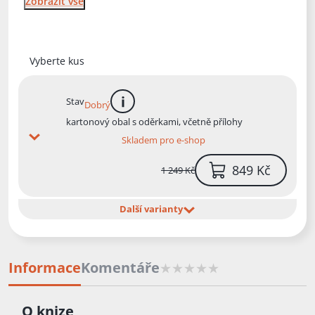
Zobrazit vše
Vyberte kus
Stav
Dobrý
více informací
kartonový obal s oděrkami, včetně přílohy
Skladem pro e-shop
849 Kč
1 249 Kč
Další varianty
Informace
Komentáře
O knize