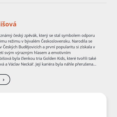
išová
ému režimu v bývalém Československu. Narodila se
v Českých Budějovicích a první popularitu si získala v
oletí svým výrazným hlasem a emotivním
šová byla členkou tria Golden Kids, které tvořili také
 a Václav Neckář. Její kariéra byla náhle přerušena v
komunistická vláda zakázala vystupovat kvůli jejímu
kého jara a spojení s disidentským hnutím.