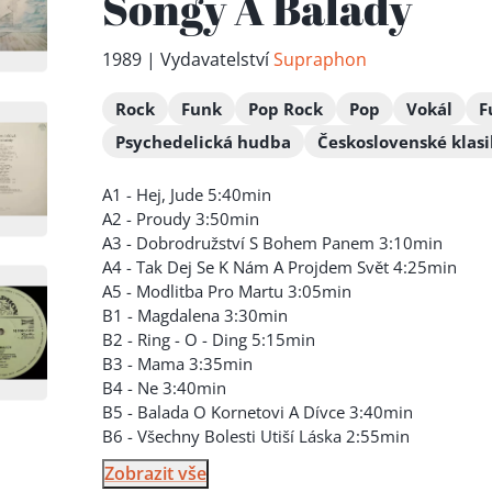
Songy A Balady
1989 | Vydavatelství
Supraphon
Rock
Funk
Pop Rock
Pop
Vokál
F
Psychedelická hudba
Československé klas
A1 - Hej, Jude 5:40min
A2 - Proudy 3:50min
A3 - Dobrodružství S Bohem Panem 3:10min
A4 - Tak Dej Se K Nám A Projdem Svět 4:25min
A5 - Modlitba Pro Martu 3:05min
B1 - Magdalena 3:30min
B2 - Ring - O - Ding 5:15min
B3 - Mama 3:35min
B4 - Ne 3:40min
B5 - Balada O Kornetovi A Dívce 3:40min
B6 - Všechny Bolesti Utiší Láska 2:55min
Zobrazit vše