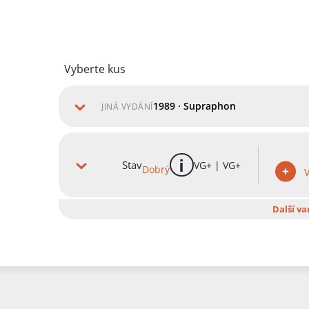
Vyberte kus
1989 · Supraphon
JINÁ VYDÁNÍ
Stav
VG+ | VG+
Dobrý
více informací
V
Další va