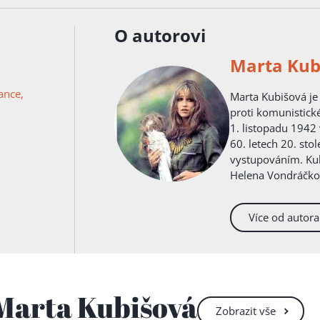
O autorovi
Marta Kub
ance,
Marta Kubišová je známý český zpěvák, který se stal symbolem odporu
proti komunistick
1. listopadu 1942 
60. letech 20. st
vystupováním. Kubi
Helena Vondráčková
roce 1970, kdy jí 
zapojení do Pražs
Více od autora
 Marta Kubišová
Zobrazit
vše