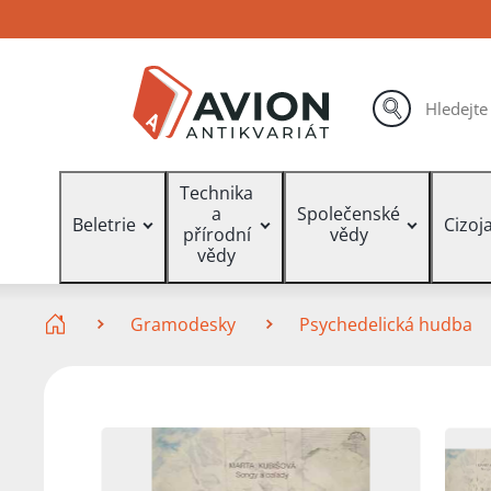
Přejít
Přejít
Přejít
na
na
na
hlavní
hlavní
vyhledávání
obsah
navigaci
hledat
Vyhledávání
Technika
a
Společenské
Beletrie
Cizoj
přírodní
vědy
vědy
Zde se nacházíte
Gramodesky
Psychedelická hudba