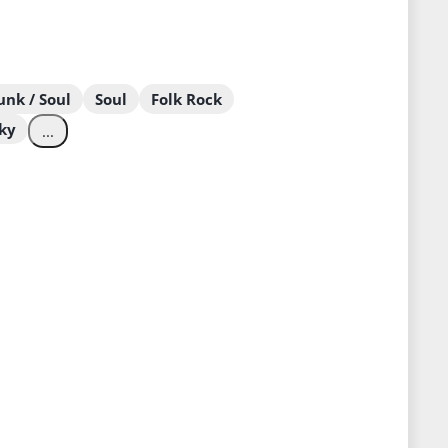
unk / Soul
Soul
Folk Rock
iky
...