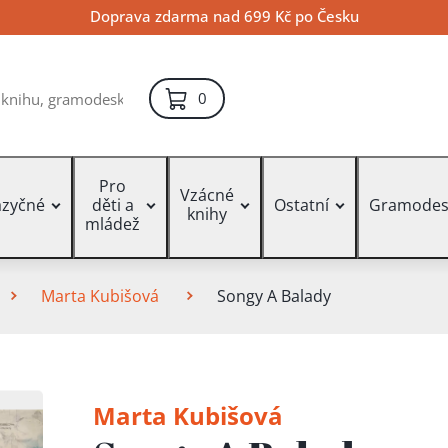
Doprava zdarma nad 699 Kč po Česku
položek – košík
0
Pro
Vzácné
azyčné
děti a
Ostatní
Gramodes
knihy
mládež
Marta Kubišová
Songy A Balady
Marta Kubišová