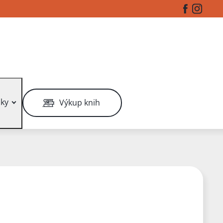
Facebook
Instag
ky
Výkup knih