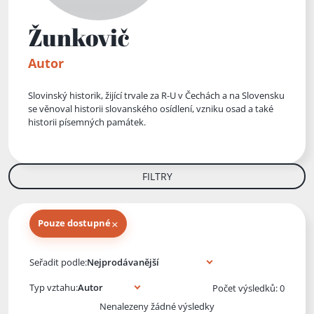
Žunkovič
Autor
Slovinský historik, žijící trvale za R-U v Čechách a na Slovensku
se věnoval historii slovanského osídlení, vzniku osad a také
historii písemných památek.
FILTRY
×
Pouze dostupné
Knihy autora
Seřadit podle:
Typ vztahu:
Počet výsledků: 0
Nenalezeny žádné výsledky