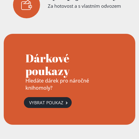
Za hotovost a s vlastním odvozem
Dárkové
poukazy
Hledáte dárek pro náročné
knihomoly?
VYBRAT POUKAZ