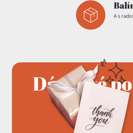
Balí
A s rados
Dárkové p