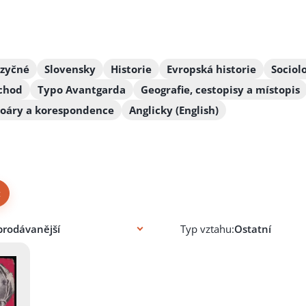
azyčné
Slovensky
Historie
Evropská historie
Sociol
chod
Typo Avantgarda
Geografie, cestopisy a místopis
moáry a korespondence
Anglicky (English)
×
Typ vztahu: