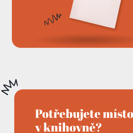
Potřebujete míst
v knihovně?