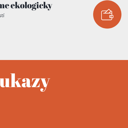
me ekologicky
tí
oukazy