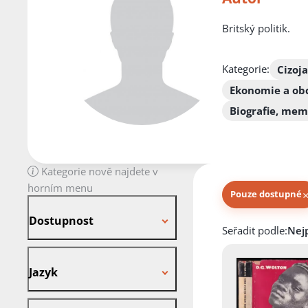
Britský politik.
Kategorie:
Cizoj
Ekonomie a ob
Biografie, me
Kategorie nově najdete v
horním menu
Pouze dostupné
Dostupnost
Dostupnost
Knihy autora
Seřadit podle:
Jazyk
Jazyk
Stav