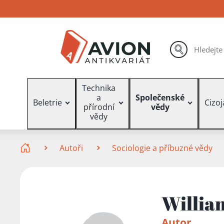
Přejít
Přejít
Přejít
na
na
na
hlavní
hlavní
vyhledávání
obsah
navigaci
hledat
Vyhledávání
Technika
a
Společenské
Beletrie
Cizo
přírodní
vědy
vědy
Zde se nacházíte
Autoři
Sociologie a příbuzné vědy
Willia
Autor