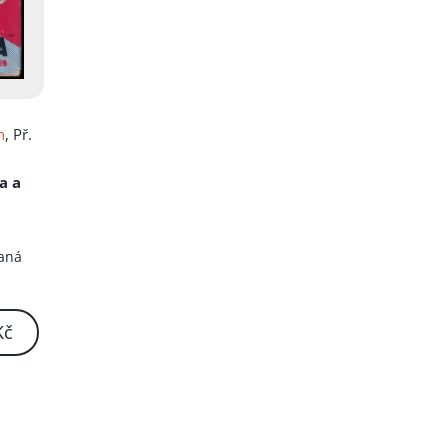
n
, Př.
ra a
haná
Kč