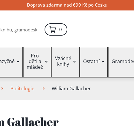
Doprava zdarma nad 699 Kč po Česku
položek – košík
0
Pro
Vzácné
jazyčné
děti a
Ostatní
Gramode
knihy
mládež
Politologie
William Gallacher
m Gallacher