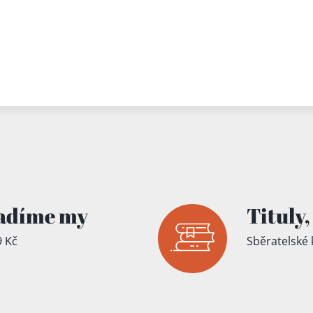
adíme my
Tituly,
 Kč
Sběratelské 
íku!