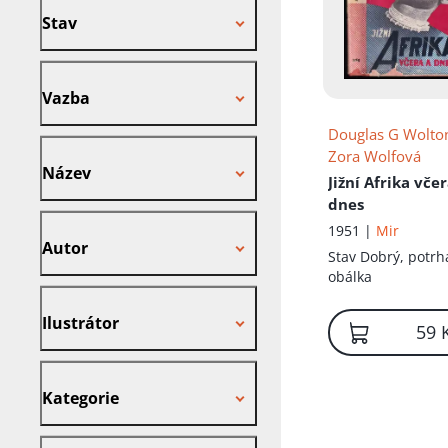
Stav
Vazba
Vazba
Douglas G Wolto
Název
Zora Wolfová
Název
Jižní Afrika vče
dnes
Autor
1951 |
Mir
Autor
Stav
Dobrý, potr
obálka
Ilustrátor
Ilustrátor
59 
Kategorie
Kategorie
Nakladatel