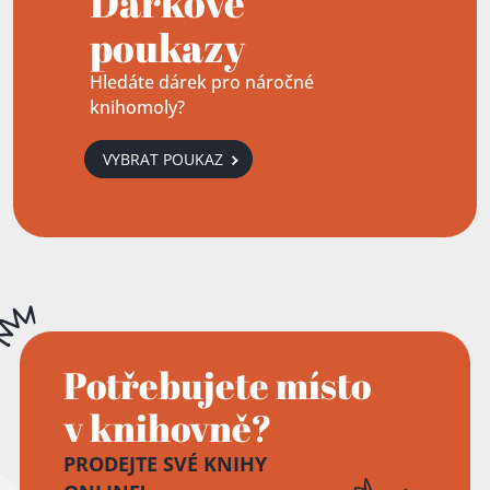
Dárkové
poukazy
Hledáte dárek pro náročné
knihomoly?
VYBRAT POUKAZ
Potřebujete místo
v knihovně?
PRODEJTE SVÉ KNIHY