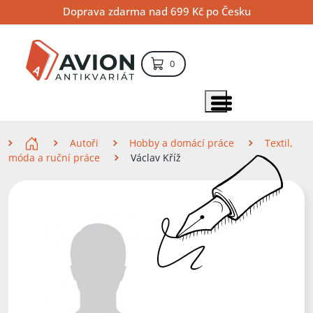
Přejít
Přejít
Přejít
Doprava zdarma nad 699 Kč po Česku
na
na
na
hlavní
hlavní
vyhledávání
obsah
navigaci
položek – košík
0
Vyhledávání
hledat
Zobrazit položky menu
Zde se nacházíte
Autoři
Hobby a domácí práce
Textil,
móda a ruční práce
Václav Kříž