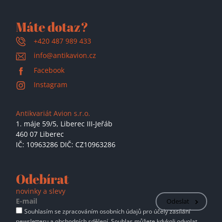
Máte dotaz?
+420 487 989 433
info@antikavion.cz
Facebook
Instagram
Antikvariát Avion s.r.o.
1. máje 59/5,
Liberec III-Jeřáb
460 07 Liberec
IČ: 10963286 DIČ: CZ10963286
Odebírat
novinky a slevy
Odeslat
Souhlasím se zpracováním osobních údajů pro účely zasílání
newsletteru a obchodních sdělení. Souhlas můžete kdykoli odvolat.