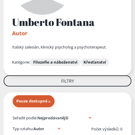
Umberto Fontana
Autor
Italský salesián, klinický psycholog a psychoterapeut.
Kategorie:
Filozofie a náboženství
Křesťanství
FILTRY
×
Pouze dostupné
Knihy autora
Seřadit podle:
Typ vztahu:
Počet výsledků: 0