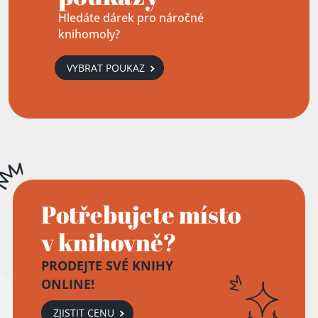
Hledáte dárek pro náročné
knihomoly?
VYBRAT POUKAZ
Potřebujete místo
v knihovně?
PRODEJTE SVÉ KNIHY
ONLINE!
ZJISTIT CENU