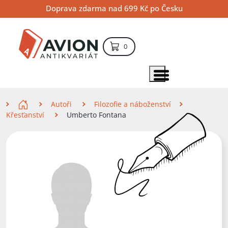
Přejít
Přejít
Přejít
Doprava zdarma nad 699 Kč po Česku
na
na
na
hlavní
hlavní
vyhledávání
obsah
navigaci
položek – košík
0
Vyhledávání
hledat
Zobrazit položky menu
Zde se nacházíte
Autoři
Filozofie a náboženství
Křesťanství
Umberto Fontana