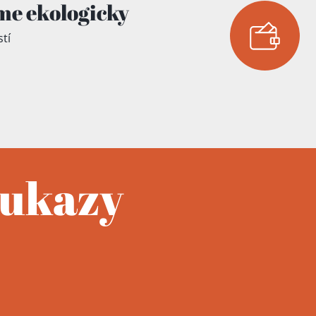
me ekologicky
tí
oukazy