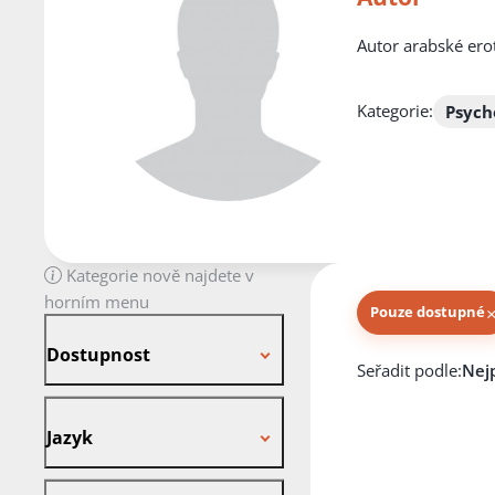
Autor arabské ero
Kategorie:
Psych
Kategorie nově najdete v
horním menu
Pouze dostupné
Dostupnost
Dostupnost
Knihy autora
Seřadit podle:
Jazyk
Jazyk
Stav