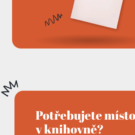
Potřebujete míst
v knihovně?