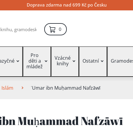
Doprava zdarma nad 699 Kč po Česku
položek – košík
0
Pro
Vzácné
jazyčné
děti a
Ostatní
Gramode
knihy
mládež
Islám
ʿUmar ibn Muḥammad Nafzāwī
ibn Muḥammad Nafzāwī