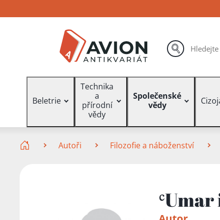
Přejít
Přejít
Přejít
na
na
na
hlavní
hlavní
vyhledávání
obsah
navigaci
hledat
Vyhledávání
Technika
a
Společenské
Beletrie
Cizo
přírodní
vědy
vědy
Zde se nacházíte
Autoři
Filozofie a náboženství
ʿUmar 
Autor