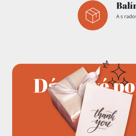
Balí
A s rados
Dárkové p