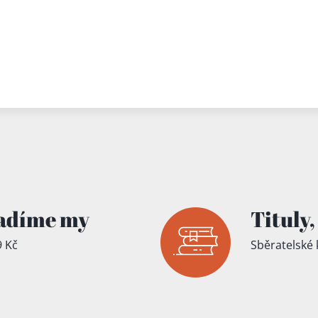
adíme my
Tituly,
 Kč
Sběratelské 
íku!