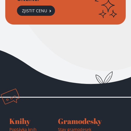
ZJISTIT CENU
Přidáno do košíku!
Knihy
Gramodesky
Poptávka knih
Stav gramodesek