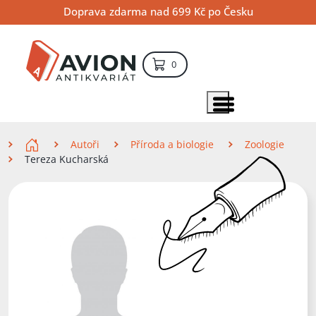
Přejít
Přejít
Přejít
Doprava zdarma nad 699 Kč po Česku
na
na
na
hlavní
hlavní
vyhledávání
obsah
navigaci
položek – košík
0
Vyhledávání
hledat
Zobrazit položky menu
Zde se nacházíte
Autoři
Příroda a biologie
Zoologie
Tereza Kucharská