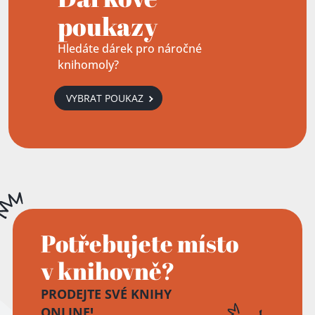
poukazy
Hledáte dárek pro náročné
knihomoly?
VYBRAT POUKAZ
Potřebujete místo
v knihovně?
PRODEJTE SVÉ KNIHY
ONLINE!