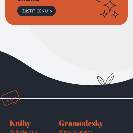
ZJISTIT CENU
Přidáno do košíku!
Knihy
Gramodesky
Poptávka knih
Stav gramodesek