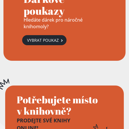
poukazy
Hledáte dárek pro náročné
knihomoly?
VYBRAT POUKAZ
Potřebujete místo
v knihovně?
PRODEJTE SVÉ KNIHY
ONLINE!