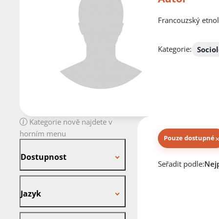
Francouzský etnol
Kategorie:
Socio
Kategorie nově najdete v
horním menu
Pouze dostupné
Dostupnost
Dostupnost
Knihy autora
Seřadit podle:
Jazyk
Jazyk
Stav