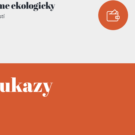
me ekologicky
tí
oukazy