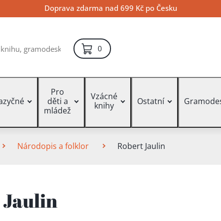
Doprava zdarma nad 699 Kč po Česku
položek – košík
0
Pro
Vzácné
jazyčné
děti a
Ostatní
Gramode
knihy
mládež
Národopis a folklor
Robert Jaulin
 Jaulin