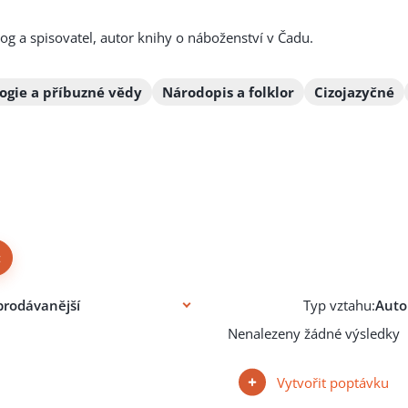
og a spisovatel, autor knihy o náboženství v Čadu.
logie a příbuzné vědy
Národopis a folklor
Cizojazyčné
×
Typ vztahu:
Nenalezeny žádné výsledky
Vytvořit poptávku