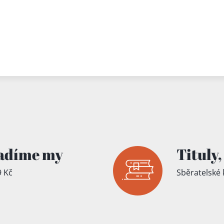
adíme my
Tituly,
 Kč
Sběratelské 
íku!