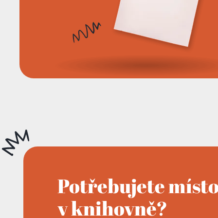
Potřebujete míst
v knihovně?