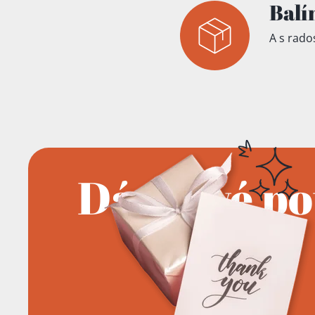
Balí
A s rados
Dárkové p