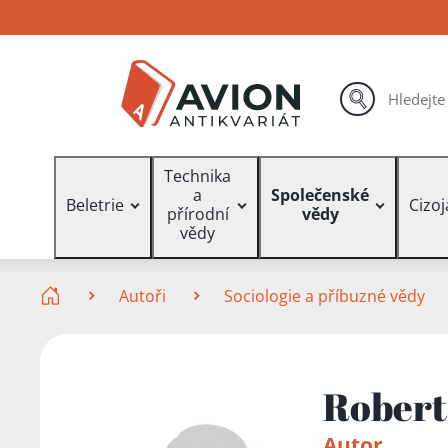
Přejít
Přejít
Přejít
na
na
na
hlavní
hlavní
vyhledávání
obsah
navigaci
hledat
Vyhledávání
Technika
a
Společenské
Beletrie
Cizo
přírodní
vědy
vědy
Zde se nacházíte
Autoři
Sociologie a příbuzné vědy
Robert
Autor