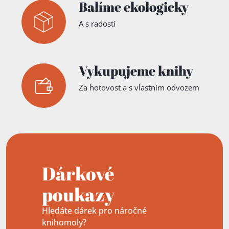
Balíme ekologicky
A s radostí
Vykupujeme knihy
Za hotovost a s vlastním odvozem
Dárkové
poukazy
Hledáte dárek pro náročné
knihomoly?