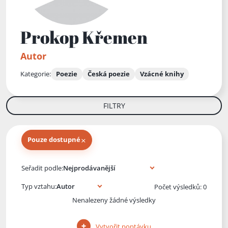
Prokop Křemen
Autor
Kategorie:
Poezie
Česká poezie
Vzácné knihy
FILTRY
×
Pouze dostupné
Knihy autora
Seřadit podle:
Typ vztahu:
Počet výsledků: 0
Nenalezeny žádné výsledky
Vytvořit poptávku