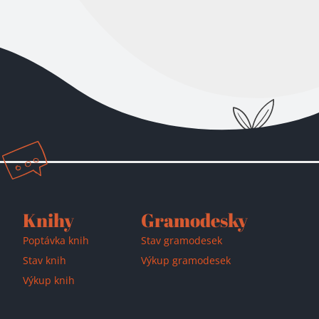
Přidáno do košíku!
Knihy
Gramodesky
Poptávka knih
Stav gramodesek
Stav knih
Výkup gramodesek
Výkup knih