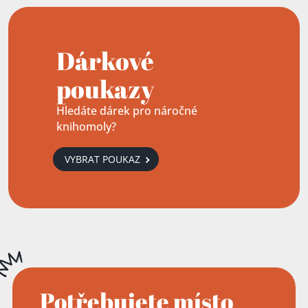
Dárkové
poukazy
Hledáte dárek pro náročné
knihomoly?
VYBRAT POUKAZ
Potřebujete místo