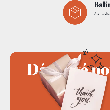
Balí
A s rados
Dárkové p