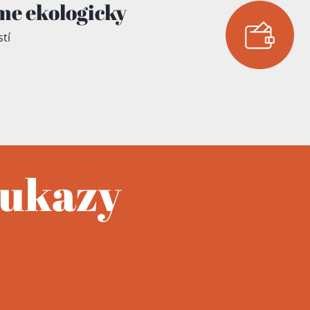
me ekologicky
tí
oukazy