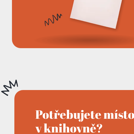
Potřebujete míst
v knihovně?