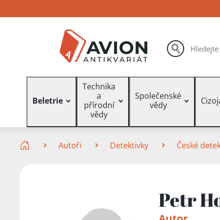
Přejít
Přejít
Přejít
na
na
na
hlavní
hlavní
vyhledávání
obsah
navigaci
hledat
Vyhledávání
Technika
a
Společenské
Beletrie
Cizo
přírodní
vědy
vědy
Zde se nacházíte
Autoři
Detektivky
České detek
Petr H
Autor