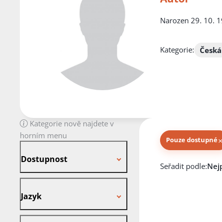
Narozen 29. 10. 1
Kategorie:
Česká
Kategorie nově najdete v
horním menu
Pouze dostupné
Dostupnost
Dostupnost
Knihy autora
Seřadit podle:
Jazyk
Jazyk
Stav