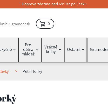
Doprava zdarma nad 699 Kč po Česku
položek – košík
0
Pro
Vzácné
jazyčné
děti a
Ostatní
Gramode
knihy
mládež
tivky
Petr Horký
orký