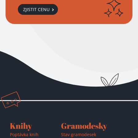
ZJISTIT CENU
Přidáno do košíku!
Knihy
Gramodesky
Poptávka knih
Stav gramodesek