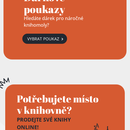
poukazy
Hledáte dárek pro náročné
knihomoly?
VYBRAT POUKAZ
Potřebujete místo
v knihovně?
PRODEJTE SVÉ KNIHY
ONLINE!