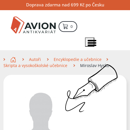
Přejít
Přejít
Přejít
Doprava zdarma nad 699 Kč po Česku
na
na
na
hlavní
hlavní
vyhledávání
obsah
navigaci
položek – košík
0
Vyhledávání
hledat
Zobrazit položky menu
Zde se nacházíte
Autoři
Encyklopedie a učebnice
Skripta a vysokoškolské učebnice
Miroslav Hysko